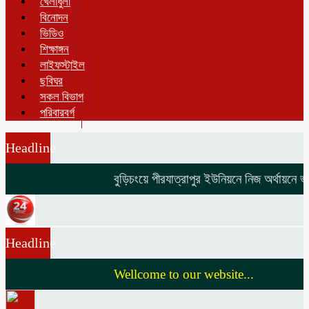
খেলাধুলা
বিনোদন
ভিডিও
শিক্ষাঙ্গন
লাইফস্টাইল
ছবিঘর
সকল বিভাগ
পরিবারবর্গ
Headline
বুড়িচংয়ে পীরযাত্রাপুর ইউনিয়নে নিজ অর্থায়নে ভাঙা ও জরাজ
Headline
Wellcome to our website...