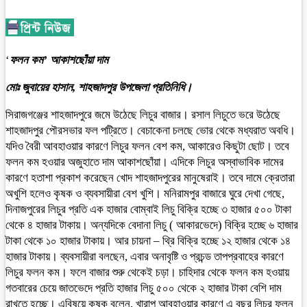
‘
ফলন কম’ আকাশছোঁয়া দাম
মোঃ জুবায়ের হাসান, শাহজাদপুর উপজেলা প্রতিনিধি।
সিরাজগঞ্জের শাহজাদপুরে জমে উঠেছে লিচুর বাজার। রসাল লিচুতে ভরে উঠেছে
শাহজাদপুর পৌরসভার ফল পট্রিতে। বেচাকেনা চলছে ভোর থেকে মধ্যরাত অবধি।
যদিও বৈরী আবহাওয়ার কারণে লিচুর ফলন বেশ কম, আকারেও কিছুটা ছোট। তবে
ফলন কম হওয়ার অজুহাতে দাম আকাশছোঁয়া। এদিকে লিচুর অস্বাভাবিক দামের
কারণে হতাশা প্রকাশ করেছেন খোদ শাহজাদপুরের মানুষেরাই। তবে দামে ক্রেতারা
অখুশি হলেও কৃষক ও ব্যবসায়ীরা বেশ খুশি। মনিরামপুর বাজারে ঘুরে দেখা গেছে,
দিনাজপুরের লিচুর প্রতি এক হাজার বোম্বাই লিচু বিক্রি হচ্ছে ৩ হাজার ৫০০ টাকা
থেকে ৪ হাজার টাকায়। অন্যদিকে বেদানা লিচু ( আকারভেদে) বিক্রি হচ্ছে ৬ হাজার
টাকা থেকে ১০ হাজার টাকায়। আর চায়না – থ্রি বিক্রি হচ্ছে ১২ হাজার থেকে ১৪
হাজার টাকায়। ব্যবসায়ীরা বলছেন, এবার অনাবৃষ্টি ও প্রচন্ড তাপপ্রবাহের কারণে
লিচুর ফলন কম। ফলে বাজার শুরু থেকেই চড়া। চাহিদার থেকে ফলন কম হওয়ায়
গতবারের চেয়ে জাতভেদে প্রতি হাজার লিচু ৫০০ থেকে ২ হাজার টাকা বেশি দাম
রাখতে হচ্ছে। এবিষয়ে কৃষক বলেন, খারাপ আবহাওয়ার কারণে এ বছর লিচুর ফলন