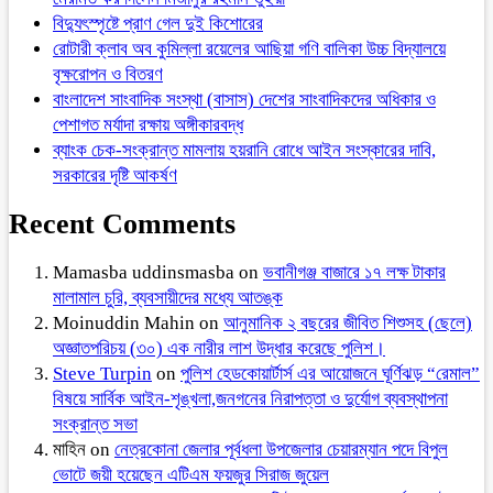
বিদ্যুৎস্পৃষ্টে প্রাণ গেল দুই কিশোরের
রোটারী ক্লাব অব কুমিল্লা রয়েলের আছিয়া গণি বালিকা উচ্চ বিদ্যালয়ে
বৃক্ষরোপন ও বিতরণ
বাংলাদেশ সাংবাদিক সংস্থা (বাসাস) দেশের সাংবাদিকদের অধিকার ও
পেশাগত মর্যাদা রক্ষায় অঙ্গীকারবদ্ধ
ব্যাংক চেক-সংক্রান্ত মামলায় হয়রানি রোধে আইন সংস্কারের দাবি,
সরকারের দৃষ্টি আকর্ষণ
Recent Comments
Mamasba uddinsmasba
on
ভবানীগঞ্জ বাজারে ১৭ লক্ষ টাকার
মালামাল চুরি, ব্যবসায়ীদের মধ্যে আতঙ্ক
Moinuddin Mahin
on
আনুমানিক ২ বছরের জীবিত শিশুসহ (ছেলে)
অজ্ঞাতপরিচয় (৩০) এক নারীর লাশ উদ্ধার করেছে পুলিশ।
Steve Turpin
on
পুলিশ হেডকোয়ার্টার্স এর আয়োজনে ঘূর্ণিঝড় “রেমাল”
বিষয়ে সার্বিক আইন-শৃঙ্খলা,জনগনের নিরাপত্তা ও দুর্যোগ ব্যবস্থাপনা
সংক্রান্ত সভা
মাহিন
on
নেত্রকোনা জেলার পূর্বধলা উপজেলার চেয়ারম্যান পদে বিপুল
ভোটে জয়ী হয়েছেন এটিএম ফয়জুর সিরাজ জুয়েল