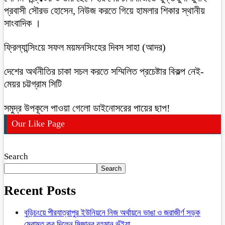
প্রবাসী সৌরভ হোসেন, নিউজ করতে গিয়ে হামলার শিকার স্থানীয়
সাংবাদিক ।
ফ্রিল্যান্সিংয়ে সফল ময়মনসিংহের দিবস সাহা (আদর)
দেশের অর্থনীতির চাকা সচল করতে সম্মিলিত প্রচেষ্টার বিকল্প নেই-
মেয়র চট্টগ্রাম সিটি
সমুদ্র উপকূলে পাওয়া গেলো ডাইনোসরের পায়ের ছাপ!
Our Like Page
Search
Search
Recent Posts
বুড়িচংয়ে পীরযাত্রাপুর ইউনিয়নে নিজ অর্থায়নে ভাঙা ও জরাজীর্ণ সড়ক
মেরামত কর দিলেন মিজানুর রহমান ভুঁইয়া