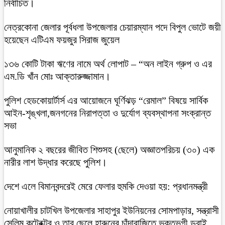
নির্বাচিত।
নেত্রকোনা জেলার পূর্বধলা উপজেলার চেয়ারম্যান পদে বিপুল ভোটে জয়ী
হয়েছেন এটিএম ফয়জুর সিরাজ জুয়েল
১৩৬ কোটি টাকা ঋণের নামে অর্থ লোপাট – “অন লাইন গ্রুপ ও এর
এম.ডি খাঁন মোঃ আক্তারুজ্জামান।
পুলিশ হেডকোয়ার্টার্স এর আয়োজনে ঘূর্ণিঝড় “রেমাল” বিষয়ে সার্বিক
আইন-শৃঙ্খলা,জনগনের নিরাপত্তা ও দুর্যোগ ব্যবস্থাপনা সংক্রান্ত
সভা
আনুমানিক ২ বছরের জীবিত শিশুসহ (ছেলে) অজ্ঞাতপরিচয় (৩০) এক
নারীর লাশ উদ্ধার করেছে পুলিশ।
দেশে এলে বিমানবন্দরেই মেরে ফেলার হুমকি দেওয়া হয়: প্রধানমন্ত্রী
নোয়াখালীর চাটখিল উপজেলার সাহাপুর ইউনিয়নের সোমপাড়ার, সন্ত্রাসী
সেলিম কন্ট্রেক্টর ও তার ছেলে হারুনের চাঁদাবাজিতে ভুক্তভুগী ডুবাই