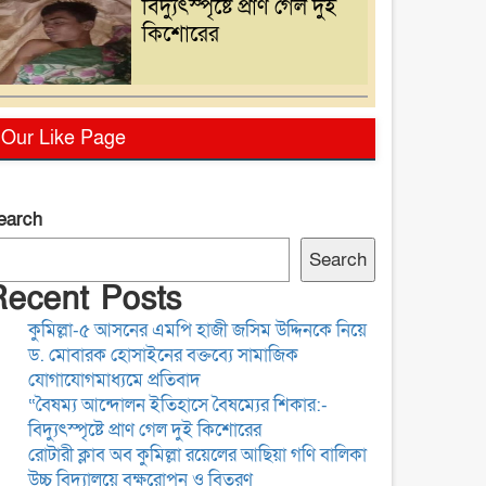
বিদ্যুৎস্পৃষ্টে প্রাণ গেল দুই
কিশোরের
রোটারী ক্লাব অব কুমিল্লা
Our Like Page
রয়েলের আছিয়া গণি বালিকা
উচ্চ বিদ্যালয়ে বৃক্ষরোপন ও
বিতরণ
earch
বাংলাদেশ সাংবাদিক সংস্থা
Search
(বাসাস) দেশের
Recent Posts
সাংবাদিকদের অধিকার ও
কুমিল্লা-৫ আসনের এমপি হাজী জসিম উদ্দিনকে নিয়ে
পেশাগত মর্যাদা রক্ষায়
ড. মোবারক হোসাইনের বক্তব্যে সামাজিক
অঙ্গীকারবদ্ধ
ব্যাংক চেক-সংক্রান্ত মামলায়
যোগাযোগমাধ্যমে প্রতিবাদ
হয়রানি রোধে আইন
“বৈষম্য আন্দোলন ইতিহাসে বৈষম্যের শিকার:-
সংস্কারের দাবি, সরকারের
বিদ্যুৎস্পৃষ্টে প্রাণ গেল দুই কিশোরের
দৃষ্টি আকর্ষণ
রোটারী ক্লাব অব কুমিল্লা রয়েলের আছিয়া গণি বালিকা
উচ্চ বিদ্যালয়ে বৃক্ষরোপন ও বিতরণ