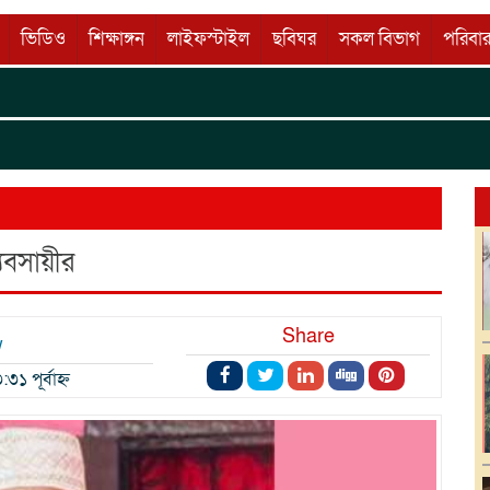
ভিডিও
শিক্ষাঙ্গন
লাইফস্টাইল
ছবিঘর
সকল বিভাগ
পরিবার
কুমি
Wellco
যবসায়ীর
Share
w
১ পূর্বাহ্ন