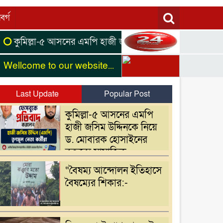
বর্গ
ল্লা-৫ আসনের এমপি হাজী জসিম উদ্দিনকে নিয়ে ড. মোবারক হোসাই
me to our website...
Last Update
Popular Post
কুমিল্লা-৫ আসনের এমপি
হাজী জসিম উদ্দিনকে নিয়ে
ড. মোবারক হোসাইনের
বক্তব্যে সামাজিক
যোগাযোগমাধ্যমে প্রতিবাদ
“বৈষম্য আন্দোলন ইতিহাসে
বৈষম্যের শিকার:-