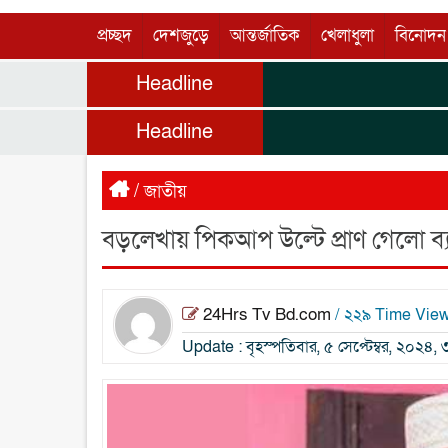
প্রচ্ছদ
দেশজুড়ে
আন্তর্জাতিক
খেলাধুলা
বিনোদন
Headline
Headline
/
জাতীয়
বড়লেখায় পিকআপ উল্টে প্রাণ গেলো ব্
24Hrs Tv Bd.com
/ ২২৯ Time Vie
Update : বৃহস্পতিবার, ৫ সেপ্টেম্বর, ২০২৪, ৩:৩