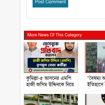
More News Of This Category
কুমিল্লা-৫ আসনের এমপি
“বৈষম্য 
হাজী জসিম উদ্দিনকে নিয়ে
ইতিহাসে 
ড. মোবারক হোসাইনের
শিকার:-
বক্তব্যে সামাজিক
যোগাযোগমাধ্যমে প্রতিবাদ