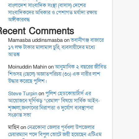
ময়মনসিংহে কিশোরীকে
বাংলাদেশ সাংবাদিক সংস্থা (বাসাস) দেশের
ধর্ষণ ও ভিডিও ধারণ করে
সাংবাদিকদের অধিকার ও পেশাগত মর্যাদা রক্ষায়
ব্ল্যাকমেইল,গ্রেপ্তার-১
অঙ্গীকারবদ্ধ
Recent Comments
স্থানীয় সরকার নির্বাচনের
Mamasba uddinsmasba
on
ভবানীগঞ্জ বাজারে
তফসিল ঘোষণা শিগগিরই:
১৭ লক্ষ টাকার মালামাল চুরি, ব্যবসায়ীদের মধ্যে
ইসি
আতঙ্ক
Moinuddin Mahin
on
আনুমানিক ২ বছরের জীবিত
বাগমারা থানা পরিদর্শন
শিশুসহ (ছেলে) অজ্ঞাতপরিচয় (৩০) এক নারীর লাশ
করলেন রাজশাহী রেঞ্জের
উদ্ধার করেছে পুলিশ।
নবাগত ডিআইজি আশিক
Steve Turpin
on
পুলিশ হেডকোয়ার্টার্স এর
সাঈদ
আয়োজনে ঘূর্ণিঝড় “রেমাল” বিষয়ে সার্বিক আইন-
ময়মনসিংহে কিশোরীকে
শৃঙ্খলা,জনগনের নিরাপত্তা ও দুর্যোগ ব্যবস্থাপনা
ধর্ষণ ও ভিডিও ধারণ করে
সংক্রান্ত সভা
ব্ল্যাকমেইল,গ্রেপ্তার-১
মাহিন
on
নেত্রকোনা জেলার পূর্বধলা উপজেলার
চেয়ারম্যান পদে বিপুল ভোটে জয়ী হয়েছেন এটিএম