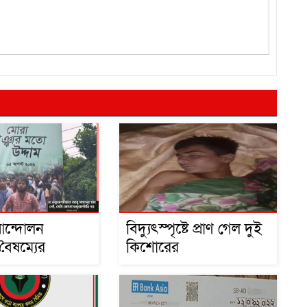
আন্দোলন
বিদ্যুৎস্পৃষ্টে প্রাণ গেল দুই
বৈষম্যের
কিশোরের