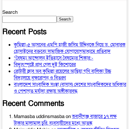
Search
Search
Recent Posts
কুমিল্লা-৫ আসনের এমপি হাজী জসিম উদ্দিনকে নিয়ে ড. মোবারক
হোসাইনের বক্তব্যে সামাজিক যোগাযোগমাধ্যমে প্রতিবাদ
“বৈষম্য আন্দোলন ইতিহাসে বৈষম্যের শিকার:-
বিদ্যুৎস্পৃষ্টে প্রাণ গেল দুই কিশোরের
রোটারী ক্লাব অব কুমিল্লা রয়েলের আছিয়া গণি বালিকা উচ্চ
বিদ্যালয়ে বৃক্ষরোপন ও বিতরণ
বাংলাদেশ সাংবাদিক সংস্থা (বাসাস) দেশের সাংবাদিকদের অধিকার
ও পেশাগত মর্যাদা রক্ষায় অঙ্গীকারবদ্ধ
Recent Comments
Mamasba uddinsmasba
on
ভবানীগঞ্জ বাজারে ১৭ লক্ষ
টাকার মালামাল চুরি, ব্যবসায়ীদের মধ্যে আতঙ্ক