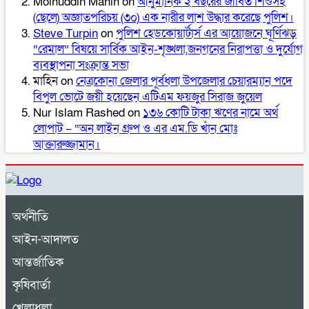
Moinuddin Mahin
on
আনুমানিক ২ বছরের জীবিত শিশুসহ
(ছেলে) অজ্ঞাতপরিচয় (৩০) এক নারীর লাশ উদ্ধার করেছে পুলিশ।
Steve Turpin
on
পুলিশ হেডকোয়ার্টার্স এর আয়োজনে ঘূর্ণিঝড়
“রেমাল” বিষয়ে সার্বিক আইন-শৃঙ্খলা,জনগনের নিরাপত্তা ও দুর্যোগ
ব্যবস্থাপনা সংক্রান্ত সভা
মাহিন
on
নেত্রকোনা জেলার পূর্বধলা উপজেলার চেয়ারম্যান পদে
বিপুল ভোটে জয়ী হয়েছেন এটিএম ফয়জুর সিরাজ জুয়েল
Nur Islam Rashed
on
১৩৬ কোটি টাকা ঋণের নামে অর্থ
লোপাট – “অন লাইন গ্রুপ ও এর এম.ডি খাঁন মোঃ
আক্তারুজ্জামান।
অর্থনীতি
আইন-আদালত
আন্তর্জাতিক
কৃষিবার্তা
খেলাধুলা