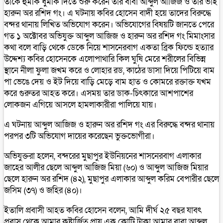
তাকে হুমকি ধুমকি দিতে শুরু করেন তার বাবা আব্দুল আজিজ ও তার ভাই
হারুন অর রশিদ গং। এ ঘটনায় কবির হোসেন বাদী হয়ে তাদের বিরুদ্ধে
বন্দর থানায় লিখিত অভিযোগ করেন। অভিযোগের বিষয়টি জানতে পেরে
গত ১ অক্টোবর অভিযুক্ত আব্দুল আজিজ ও হারুন অর রশিদ গং মিমাংসার
কথা বলে বাড়ি থেকে ডেকে নিয়ে শাসনেরবাগ একতা ব্রিক ফিল্ডে হত্যার
উদ্দেশ্য কবির হোসেনকে এলোপাথারি কিল ঘুষি মেরে শরীলের বিভিন্ন
স্থানে নীলা ফুলা জখম করে ও লোহার রড, কাঠের ডাসা দিয়ে পিটিয়ে বাম
পা ভেঙে দেয় ও ইট দিয়ে বাড়ি মেড়ে বাম হাত ও কোমরে রক্তাক্ত যখম
করে গুরুতর আহত করে। এসময় তার ডাক-চিৎকারে আশপাশের
লোকজন এগিয়ে আসলে হামলাকারীরা পালিয়ে যায়।
এ ঘটনায় আব্দুল আজিজ ও হারুন অর রশিদ গং এর বিরুদ্ধে বন্দর থানায়
পরপর ৩টি অভিযোগ দায়ের করেছেন ভুক্তভোগীরা।
অভিযুক্তরা হলেন, বন্দরের মুছাপুর ইউনিয়নের শাসনেরবাগ এলাকার
জাহের আলীর ছেলে আব্দুল আজিজ মিয়া (৬০) ও আব্দুল আজিজ মিয়ার
ছেলে হারুন অর রশিদ (৪২), মুছাপুর এলাকার আব্দুল করিম বেপারীর ছেলে
জসিম (৩৭) ও জহির (৪০)।
ইতালি প্রবাসী আহত কবির হোসেন বলেন, আমি দীর্ঘ ২৫ বছর যাবৎ
প্রবাস থেকে আমার কষ্টার্জিত প্রায় এক কোটি টাকা আমার বাবা আব্দুল