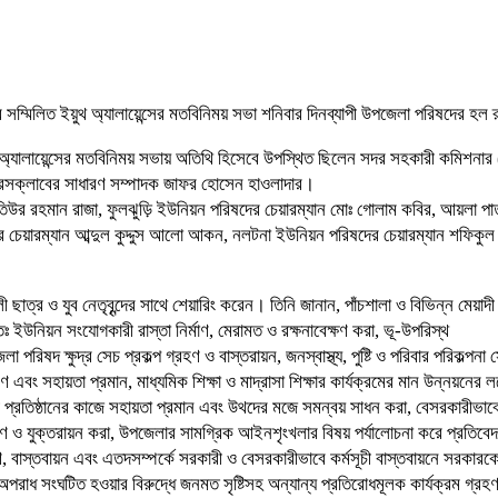
সম্মিলিত ইয়ুথ অ্যালায়েন্সের মতবিনিময় সভা শনিবার দিনব্যাপী উপজেলা পরিষদের হল র
 অ্যালায়েন্সের মতবিনিময় সভায় অতিথি হিসেবে উপস্থিত ছিলেন সদর সহকারী কমিশনার (ভূ
 প্রেসক্লাবের সাধারণ সম্পাদক জাফর হোসেন হাওলাদার।
উর রহমান রাজা, ফুলঝুড়ি ইউনিয়ন পরিষদের চেয়ারম্যান মোঃ গোলাম কবির, আয়লা পাত
র চেয়ারম্যান আব্দুল কুদ্দুস আলো আকন, নলটনা ইউনিয়ন পরিষদের চেয়ারম্যান শফিকু
লী ছাত্র ও যুব নেতৃবৃন্দের সাথে শেয়ারিং করেন। তিনি জানান, পাঁচশালা ও বিভিন্ন মেয়
ঃ ইউনিয়ন সংযোগকারী রাস্তা নির্মাণ, মেরামত ও রক্ষনাবেক্ষণ করা, ভূ-উপরিস্থ
া পরিষদ ক্ষুদ্র সেচ প্রকল্প গ্রহণ ও বাস্তরায়ন, জনস্বাস্থ্য, পুষ্টি ও পরিবার পরিকল্প
 এবং সহায়তা প্রমান, মাধ্যমিক শিক্ষা ও মাদ্রাসা শিক্ষার কার্যক্রমের মান উন্নয়নের লক্ষ
রী প্রতিষ্ঠানের কাজে সহায়তা প্রমান এবং উথদের মজে সমন্বয় সাধন করা, বেসরকারীভাবে 
রহণ ও যুক্তরায়ন করা, উপজেলার সামগ্রিক আইনশৃংখলার বিষয় পর্যালোচনা করে প্রতিবে
্রহণ, বাস্তবায়ন এবং এতদসম্পর্কে সরকারী ও বেসরকারীভাবে কর্মসূচী বাস্তবায়নে সরকার
পরাধ সংঘটিত হওয়ার বিরুদ্ধে জনমত সৃষ্টিসহ অন্যান্য প্রতিরোধমূলক কার্যক্রম গ্রহণ কর