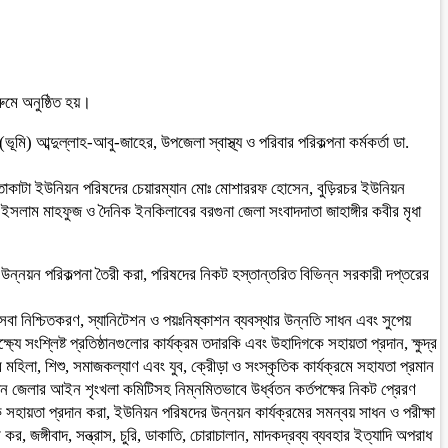
ুমে অনুষ্ঠিত হয়।
মি) আব্দুল্লাহ-আবু-জাহের, উপজেলা স্বাস্থ্য ও পরিবার পরিকল্পনা কর্মকর্তা ডা.
াকাটা ইউনিয়ন পরিষদের চেয়ারম্যান মোঃ মোশাররফ হোসেন, বুড়িরচর ইউনিয়ন
ল ইসলাম মাহফুজ ও দৈনিক ইনকিলাবের বরগুনা জেলা সংবাদদাতা জাহাঙ্গীর কবীর মৃধা
াদী উন্নয়ন পরিকল্পনা তৈরী করা, পরিষদের নিকট হস্তান্তরিত বিভিন্ন সরকারী দপ্তরের
না সেবা নিশ্চিতকরণ, স্যানিটেশন ও পয়ঃনিষ্কাশন ব্যবস্থার উন্নতি সাধন এবং সুপেয়
্যে সংশ্লিষ্ট প্রতিষ্ঠানগুলোর কার্যক্রম তদারকি এবং উহাদিগকে সহায়তা প্রদান, ক্ষুদ্র
মহিলা, শিশু, সমাজকল্যাণ এবং যুব, ক্রেীড়া ও সংস্কৃতিক কার্যক্রমে সহাযতা প্রমান
দন জেলার আইন শৃংখলা কমিটিসহ নিম্নমিতভাবে উর্ধ্বতন কর্তপক্ষের নিকট প্রেরণ
কে সহায়তা প্রদান করা, ইউনিয়ন পরিষদের উন্নয়ন কার্যক্রমের সমন্বয় সাধন ও পরীক্ষা
, জঙ্গীবাদ, সন্ত্রাস, চুরি, ডাকাতি, চোরাচালান, মাদকদ্রব্য ব্যবহার ইত্যাদি অপরাধ