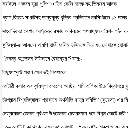
সরাইলে একজন ভুয়া পুলিশ ও তিন কেজি মাদক সহ তিনজন আটক
গ্যাস,বিদ্যুৎ সংকটসহ দ্রব্যমূল্য বৃদ্ধির প্রতিবাদে নরসিংদীতে ১১ দলের
সাংবাদিকতা পেশার অস্তিত্ব রক্ষায় অবিলম্বে গণমাধ্যম কমিশন গঠন ক
কুমিল্লা-৫ আসনের এমপি হাজী জসিম উদ্দিনকে নিয়ে ড. মোবারক হোসা
“বৈষম্য আন্দোলন ইতিহাসে বৈষম্যের শিকার:-
বিদ্যুৎস্পৃষ্টে প্রাণ গেল দুই কিশোরের
রোটারী ক্লাব অব কুমিল্লা রয়েলের আছিয়া গণি বালিকা উচ্চ বিদ্যালয়ে 
চট্টগ্রাম বিশ্ববিদ্যালয় প্রাক্তন অর্থনীতি ছাত্র সমিতি” (কুয়েসা) এর
নেত্রকোনা জেলার পূর্বধলা উপজেলার চেয়ারম্যান পদে বিপুল ভোটে জয়ী
১৩৬ কোটি টাকা ঋণের নামে অর্থ লোপাট – “অন লাইন গ্রুপ ও এর এম.