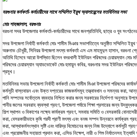
বরগুনায় কর্মকর্তা-কর্মচারীদের সাথে সম্মিলিত ইয়ুথ অ্যালায়েন্সের মতবিনিময় সভা
মোঃ শাহজালাল, বরগুনাঃ
বরগুনা সদর উপজেলার কর্মকর্তা-কর্মচারীদের সাথে জনপ্রতিনিধি, ছাত্র ও যুব সংগঠনের 
সদর উপজেলা নির্বাহী কর্মকর্তা মোঃ শামীম মিঞার সভাপতিত্বে অনুষ্ঠিত সম্মিলিত ইয়ুথ
অরুনাভ চৌধুরী, সিনিয়র উপজেলা মৎস্য কর্মকর্তা এস এম মাহমুদুল হাসান, বরগুনা
অতিথি হিসেবে আরো উপস্থিত ছিলেন বদরখালী ইউনিয়ন পরিষদের চেয়ারম্যান মোঃ মতি
পরিষদের চেয়ারম্যান অ্যাডভোকেট মোঃ হুমায়ুন কবির, বরগুনার সদর ইউনিয়ন পরিষদে
প্রমুখ।
মতবিনিময় সভায় উপজেলা নির্বাহী কর্মকর্তা মোঃ শামীম মিঞা উপজেলা পরিষদের কার্যাব
কর্মসূচী বাস্তবায়ন এবং উক্ত দপ্তরের কাজকর্মসমূহ তত্ত্বাবধান ও সমন্বয় করা, আন্ত
পানি সম্পদের সর্বোত্তম ব্যবহার নিশ্চিত করার জন্য সরকারের নির্দেশণা অনুসারে উপজেল
পানীয় জলের সরবরাহ ব্যবস্থা গ্রহণ, উপজেলা পর্যায়ে শিক্ষা প্রসারের জন্য উদ্‌বুদ্ধকরণ
শিল্প স্থাপন ও বিকাশের লক্ষ্যে কার্যক্রম গ্রহণ, সমবায় সমিতি ও বেসরকারি বোনাসে
করা, বেসরকারীভাবে কৃষি গরদী প্রাণী মৎস্য এবং বনজ সম্পদ উন্নয়নে কার্যক্রম গ্
করা, আস্থাকর্মসংস্থান সৃষ্টি এবং দারিদ্র বিমোচনের জন্য নিজ উদ্যোগে কর্মসূচী গ
এবং প্রয়োজনীয় সহায়তা প্রদান করা, এসিড নিক্ষেপ, নারী ও শিশু নির্যাতনসহ ইত্যাদি অ