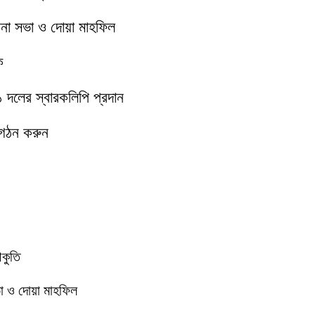
চনা সভা ও দোয়া মাহফিল
ক
১১ দলের স্বারকলিপি প্রদান
 গঠন করুন
আকুতি
া ও দোয়া মাহফিল