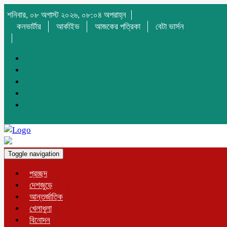
শনিবার, ০৮ অগাস্ট ২০২৬, ০৮:০৪ অপরাহ্ন
কনভার্টার
আর্কাইভ
আজকের পত্রিকা
বেটা ভার্সন
Toggle navigation
প্রচ্ছদ
দেশজুড়ে
আন্তর্জাতিক
খেলাধুলা
বিনোদন