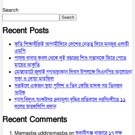
Search
Search
Recent Posts
কৃতি শিক্ষার্থীরাই আগামীদিনে দেশের নেতৃত্ব দিবে মনজুর এলাহী
এমপি
পাষন্ড বাবার কবল থেকে দুই বছরের শিশু সন্তানকে ফিরে পেতে
মায়ের আকুতি
মোল্লাহাটে জুলাই গণঅভ্যুত্থান দিবস উপলক্ষে বিএনপির আলোচনা
সভা ও দোয়া মাহফিল
সরাইলে একজন ভুয়া পুলিশ ও তিন কেজি মাদক সহ তিনজন
আটক
গ্যাস,বিদ্যুৎ সংকটসহ দ্রব্যমূল্য বৃদ্ধির প্রতিবাদে নরসিংদীতে ১১
দলের স্বারকলিপি প্রদান
Recent Comments
Mamasba uddinsmasba
on
ভবানীগঞ্জ বাজারে ১৭ লক্ষ