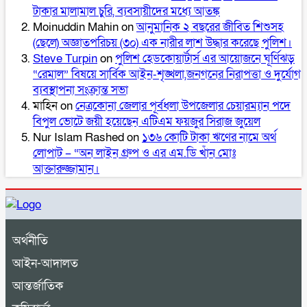
টাকার মালামাল চুরি, ব্যবসায়ীদের মধ্যে আতঙ্ক
Moinuddin Mahin
on
আনুমানিক ২ বছরের জীবিত শিশুসহ
(ছেলে) অজ্ঞাতপরিচয় (৩০) এক নারীর লাশ উদ্ধার করেছে পুলিশ।
Steve Turpin
on
পুলিশ হেডকোয়ার্টার্স এর আয়োজনে ঘূর্ণিঝড়
“রেমাল” বিষয়ে সার্বিক আইন-শৃঙ্খলা,জনগনের নিরাপত্তা ও দুর্যোগ
ব্যবস্থাপনা সংক্রান্ত সভা
মাহিন
on
নেত্রকোনা জেলার পূর্বধলা উপজেলার চেয়ারম্যান পদে
বিপুল ভোটে জয়ী হয়েছেন এটিএম ফয়জুর সিরাজ জুয়েল
Nur Islam Rashed
on
১৩৬ কোটি টাকা ঋণের নামে অর্থ
লোপাট – “অন লাইন গ্রুপ ও এর এম.ডি খাঁন মোঃ
আক্তারুজ্জামান।
অর্থনীতি
আইন-আদালত
আন্তর্জাতিক