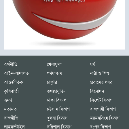
অর্থনীতি
খেলাধুলা
ধর্ম
আইন-আদালত
গণমাধ্যম
নারী ও শিশু
আন্তর্জাতিক
চাকুরি
প্রবাসের খবর
কৃষিবার্তা
তথ্যপ্রযুক্তি
বিনোদন
ভ্রমণ
ঢাকা বিভাগ
সিলেট বিভাগ
মতামত
চট্টগ্রাম বিভাগ
রাজশাহী বিভাগ
রাজনীতি
খুলনা বিভাগ
ময়মনসিংহ বিভাগ
লাইফস্টাইল
বরিশাল বিভাগ
রংপুর বিভাগ