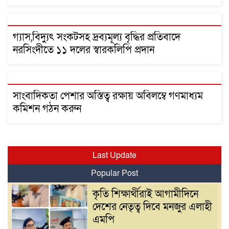
গ্যাস,বিদ্যুৎ সংকটসহ দ্রব্যমূল্য বৃদ্ধির প্রতিবাদে
নরসিংদীতে ১১ দলের স্বারকলিপি প্রদান
সাংবাদিকতা পেশার অস্তিত্ব রক্ষায় অবিলম্বে গণমাধ্যম
কমিশন গঠন করুন
Last Update
Popular Post
কৃতি শিক্ষার্থীরাই আগামীদিনে
দেশের নেতৃত্ব দিবে মনজুর এলাহী
এমপি