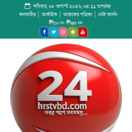
শনিবার, ০৮ অগাস্ট ২০২৬, ০৪:১১ অপরাহ্ন
কনভার্টার
আর্কাইভ
আজকের পত্রিকা
বেটা ভার্সন
BN
EN