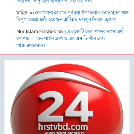
নিরাপত্তা ও দুর্যোগ ব্যবস্থাপনা সংক্রান্ত সভা
মাহিন
on
নেত্রকোনা জেলার পূর্বধলা উপজেলার চেয়ারম্যান পদে
রোটারী ক্লাব অব কুমিল্লা রয়েলের
বিপুল ভোটে জয়ী হয়েছেন এটিএম ফয়জুর সিরাজ জুয়েল
আছিয়া গণি বালিকা উচ্চ
বিদ্যালয়ে বৃক্ষরোপন ও বিতরণ
Nur Islam Rashed
on
১৩৬ কোটি টাকা ঋণের নামে অর্থ
লোপাট – “অন লাইন গ্রুপ ও এর এম.ডি খাঁন মোঃ
আক্তারুজ্জামান।