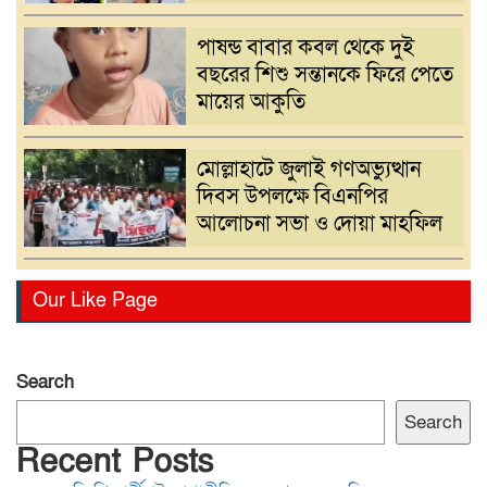
পাষন্ড বাবার কবল থেকে দুই
বছরের শিশু সন্তানকে ফিরে পেতে
মায়ের আকুতি
মোল্লাহাটে জুলাই গণঅভ্যুত্থান
দিবস উপলক্ষে বিএনপির
আলোচনা সভা ও দোয়া মাহফিল
সরাইলে একজন ভুয়া পুলিশ ও
Our Like Page
তিন কেজি মাদক সহ তিনজন
আটক
Search
গ্যাস,বিদ্যুৎ সংকটসহ দ্রব্যমূল্য
Search
বৃদ্ধির প্রতিবাদে নরসিংদীতে ১১
Recent Posts
দলের স্বারকলিপি প্রদান