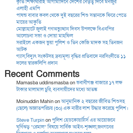
কৃতি শিক্ষার্থীরাই আগামীদিনে দেশের নেতৃত্ব দিবে মনজুর
এলাহী এমপি
সাংবাদিকতা পেশার অস্তিত্ব রক্ষায়
পাষন্ড বাবার কবল থেকে দুই বছরের শিশু সন্তানকে ফিরে পেতে
অবিলম্বে গণমাধ্যম কমিশন গঠন
মায়ের আকুতি
করুন
মোল্লাহাটে জুলাই গণঅভ্যুত্থান দিবস উপলক্ষে বিএনপির
আলোচনা সভা ও দোয়া মাহফিল
সরাইলে একজন ভুয়া পুলিশ ও তিন কেজি মাদক সহ তিনজন
কুমিল্লা-৫ আসনের এমপি হাজী
আটক
জসিম উদ্দিনকে নিয়ে ড. মোবারক
গ্যাস,বিদ্যুৎ সংকটসহ দ্রব্যমূল্য বৃদ্ধির প্রতিবাদে নরসিংদীতে ১১
হোসাইনের বক্তব্যে সামাজিক
দলের স্বারকলিপি প্রদান
যোগাযোগমাধ্যমে প্রতিবাদ
Recent Comments
“বৈষম্য আন্দোলন ইতিহাসে
Mamasba uddinsmasba
on
ভবানীগঞ্জ বাজারে ১৭ লক্ষ
বৈষম্যের শিকার:-
টাকার মালামাল চুরি, ব্যবসায়ীদের মধ্যে আতঙ্ক
Moinuddin Mahin
on
আনুমানিক ২ বছরের জীবিত শিশুসহ
(ছেলে) অজ্ঞাতপরিচয় (৩০) এক নারীর লাশ উদ্ধার করেছে পুলিশ।
বিদ্যুৎস্পৃষ্টে প্রাণ গেল দুই
কিশোরের
Steve Turpin
on
পুলিশ হেডকোয়ার্টার্স এর আয়োজনে
ঘূর্ণিঝড় “রেমাল” বিষয়ে সার্বিক আইন-শৃঙ্খলা,জনগনের