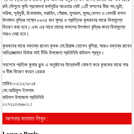
রবি মৌসুমে কৃষি প্রমোদনা কর্মসূচির আওতায় মোট ১১টি ফসলের বীজ গম,ভুট্টা,
সরিষা, সূর্যমুখী, চিনাবাদাম, সয়াবিন, পেঁয়াজ, মুগডাল, মুশুর,ফেলন ও খেসারী ফসল
উৎপাদন বৃদ্ধির লক্ষ্যে ৮৬৭৫ জন ক্ষুদ্র ও প্রান্তিক কৃষকদের মাঝে বিনামূল্যে
বিতরণ করা হবে। এবং এর সাথে তাদের ফসলের উৎপাদন বৃদ্ধির জন্য বিনামূল্যে
সারও দেয়া হবে।
কৃষকদের মাঝে বক্তব্য রাখেন কৃষক মো.রিয়াজ হোসেন ধুলিয়া, আরও বক্তব্য রাখেন
অহিদুজ্জামান ডিউক মাই টিভি উপজেলা প্রতিনিধি বাউফল প্রমূখ।
সবশেষে প্রতিক কুমার কুন্ড এ অনুষ্ঠানের উদ্বোধনী ঘোষণা করে কৃষকের মাঝে সার
ও বীজ বিতরণ করেন।###
তারিখ-০২/১২/২০২৪
মো.আরিফুল ইসলাম
বাউফল উপজেলা প্রতিনিধি
০১৭২১৩২৯৬০১।
আপনার মতামত লিখুন :
Leave a Reply