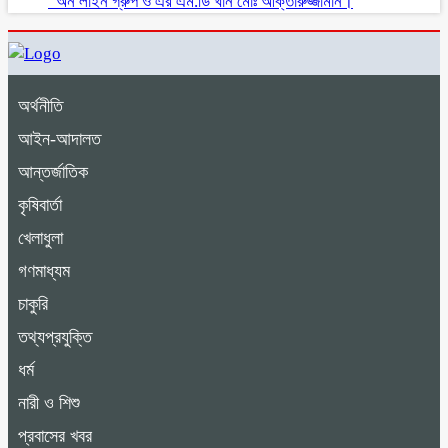
“অন লাইন গ্রুপ ও এর এম.ডি খাঁন মোঃ আক্তারুজ্জামান।
অর্থনীতি
আইন-আদালত
আন্তর্জাতিক
কৃষিবার্তা
খেলাধুলা
গণমাধ্যম
চাকুরি
তথ্যপ্রযুক্তি
ধর্ম
নারী ও শিশু
প্রবাসের খবর