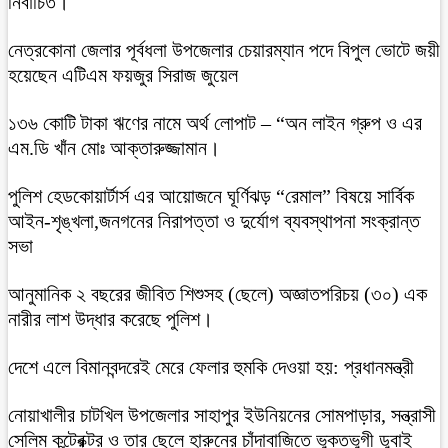
নির্বাচিত।
নেত্রকোনা জেলার পূর্বধলা উপজেলার চেয়ারম্যান পদে বিপুল ভোটে জয়ী
হয়েছেন এটিএম ফয়জুর সিরাজ জুয়েল
১৩৬ কোটি টাকা ঋণের নামে অর্থ লোপাট – “অন লাইন গ্রুপ ও এর
এম.ডি খাঁন মোঃ আক্তারুজ্জামান।
পুলিশ হেডকোয়ার্টার্স এর আয়োজনে ঘূর্ণিঝড় “রেমাল” বিষয়ে সার্বিক
আইন-শৃঙ্খলা,জনগনের নিরাপত্তা ও দুর্যোগ ব্যবস্থাপনা সংক্রান্ত
সভা
আনুমানিক ২ বছরের জীবিত শিশুসহ (ছেলে) অজ্ঞাতপরিচয় (৩০) এক
নারীর লাশ উদ্ধার করেছে পুলিশ।
দেশে এলে বিমানবন্দরেই মেরে ফেলার হুমকি দেওয়া হয়: প্রধানমন্ত্রী
নোয়াখালীর চাটখিল উপজেলার সাহাপুর ইউনিয়নের সোমপাড়ার, সন্ত্রাসী
সেলিম কন্ট্রেক্টর ও তার ছেলে হারুনের চাঁদাবাজিতে ভুক্তভুগী ডুবাই