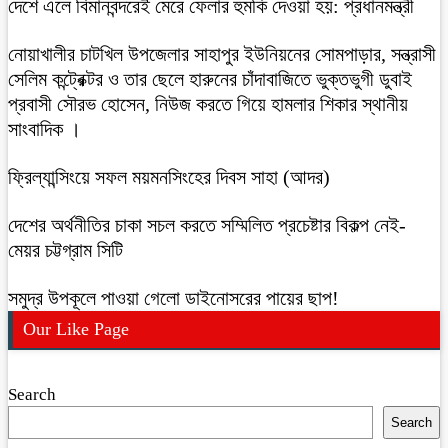
দেশে এলে বিমানবন্দরেই মেরে ফেলার হুমকি দেওয়া হয়: প্রধানমন্ত্রী
নোয়াখালীর চাটখিল উপজেলার সাহাপুর ইউনিয়নের সোমপাড়ার, সন্ত্রাসী
সেলিম কন্ট্রেক্টর ও তার ছেলে হারুনের চাঁদাবাজিতে ভুক্তভুগী ডুবাই
প্রবাসী সৌরভ হোসেন, নিউজ করতে গিয়ে হামলার শিকার স্থানীয়
সাংবাদিক ।
ফ্রিল্যান্সিংয়ে সফল ময়মনসিংহের দিবস সাহা (আদর)
দেশের অর্থনীতির চাকা সচল করতে সম্মিলিত প্রচেষ্টার বিকল্প নেই-
মেয়র চট্টগ্রাম সিটি
সমুদ্র উপকূলে পাওয়া গেলো ডাইনোসরের পায়ের ছাপ!
Our Like Page
Search
Search