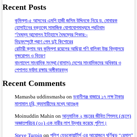
Recent Posts
কুমিল্লা-৫ আসনের এমপি হাজী জসিম উদ্দিনকে নিয়ে ড. মোবারক
হোসাইনের বক্তব্যে সামাজিক যোগাযোগমাধ্যমে প্রতিবাদ
“বৈষম্য আন্দোলন ইতিহাসে বৈষম্যের শিকার:-
বিদ্যুৎস্পৃষ্টে প্রাণ গেল দুই কিশোরের
রোটারী ক্লাব অব কুমিল্লা রয়েলের আছিয়া গণি বালিকা উচ্চ বিদ্যালয়ে
বৃক্ষরোপন ও বিতরণ
বাংলাদেশ সাংবাদিক সংস্থা (বাসাস) দেশের সাংবাদিকদের অধিকার ও
পেশাগত মর্যাদা রক্ষায় অঙ্গীকারবদ্ধ
Recent Comments
Mamasba uddinsmasba
on
ভবানীগঞ্জ বাজারে ১৭ লক্ষ টাকার
মালামাল চুরি, ব্যবসায়ীদের মধ্যে আতঙ্ক
Moinuddin Mahin
on
আনুমানিক ২ বছরের জীবিত শিশুসহ (ছেলে)
অজ্ঞাতপরিচয় (৩০) এক নারীর লাশ উদ্ধার করেছে পুলিশ।
Steve Turpin
on
পুলিশ হেডকোয়ার্টার্স এর আয়োজনে ঘূর্ণিঝড় “রেমাল”