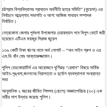
চট্টগ্রাম বিশ্ববিদ্যালয় প্রাক্তন অর্থনীতি ছাত্র সমিতি” (কুয়েসা) এর
নির্বাচনে আব্দুল্লাহ সভাপতি ও আগা আজিজ সাধারন সম্পাদক
নির্বাচিত।
নেত্রকোনা জেলার পূর্বধলা উপজেলার চেয়ারম্যান পদে বিপুল ভোটে জয়ী
হয়েছেন এটিএম ফয়জুর সিরাজ জুয়েল
১৩৬ কোটি টাকা ঋণের নামে অর্থ লোপাট – “অন লাইন গ্রুপ ও এর
এম.ডি খাঁন মোঃ আক্তারুজ্জামান।
পুলিশ হেডকোয়ার্টার্স এর আয়োজনে ঘূর্ণিঝড় “রেমাল” বিষয়ে সার্বিক
আইন-শৃঙ্খলা,জনগনের নিরাপত্তা ও দুর্যোগ ব্যবস্থাপনা সংক্রান্ত
সভা
আনুমানিক ২ বছরের জীবিত শিশুসহ (ছেলে) অজ্ঞাতপরিচয় (৩০) এক
নারীর লাশ উদ্ধার করেছে পুলিশ।