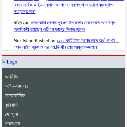
বিষয়ে সার্বিক আইন-শৃঙ্খলা,জনগনের নিরাপত্তা ও দুর্যোগ ব্যবস্থাপনা
সংক্রান্ত সভা
মাহিন
on
নেত্রকোনা জেলার পূর্বধলা উপজেলার চেয়ারম্যান পদে বিপুল
ভোটে জয়ী হয়েছেন এটিএম ফয়জুর সিরাজ জুয়েল
Nur Islam Rashed
on
১৩৬ কোটি টাকা ঋণের নামে অর্থ লোপাট –
“অন লাইন গ্রুপ ও এর এম.ডি খাঁন মোঃ আক্তারুজ্জামান।
অর্থনীতি
আইন-আদালত
আন্তর্জাতিক
কৃষিবার্তা
খেলাধুলা
গণমাধ্যম