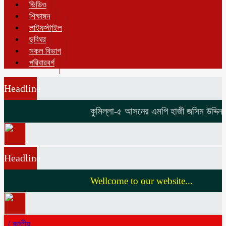
ভিডিও
শিক্ষাঙ্গন
লাইফস্টাইল
ছবিঘর
সকল বিভাগ
পরিবারবর্গ
Headline
কুমিল্লা-৫ আসনের এমপি হাজী জসিম উদ্দিনকে ন
Headline
Wellcome to our website...
/
জাতীয়