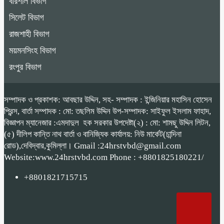
বরিশাল বিভাগ
সিলেট বিভাগ
রাজশাহী বিভাগ
ময়মনসিংহ বিভাগ
রংপুর বিভাগ
সম্পাদক ও প্রকাশক: আবছার উদ্দিন, সহ- সম্পাদক : ইন্জিনিয়ার মহাসিন হোসেন
প্রিন্স, বার্তা সম্পাদক : মো: তছলিম উদ্দিন উপ-সম্পাদক: সাইফুল ইসলাম ফাহাদ,
বিজ্ঞাপন ম্যানেজার :এমদাদুল হক সরকার উপদেষ্টা(২) : মো: শামছু উদ্দিন লিটন,
(৫) দীলিপ কান্তি নাথ বার্তা ও বানিজ্যিক কার্যালয়: নিউ মার্কেট(চান্দিনা
রোড),দেবিদ্বার,কুমিল্লা। Gmail :24hrstvbd@gmail.com
Website:www.24hrstvbd.com Phone : +8801825180221/
+8801821715715