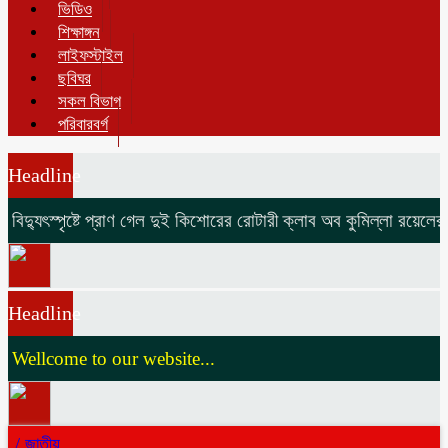
ভিডিও
শিক্ষাঙ্গন
লাইফস্টাইল
ছবিঘর
সকল বিভাগ
পরিবারবর্গ
Headline
িদ্যুৎস্পৃষ্টে প্রাণ গেল দুই কিশোরের
রোটারী ক্লাব অব কুমিল্লা রয়েলের আছি
Headline
ellcome to our website...
/
জাতীয়