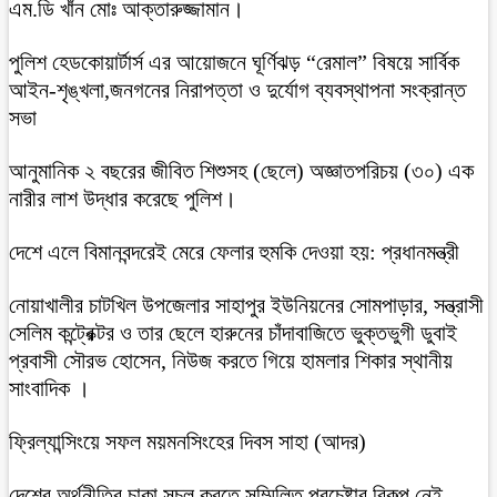
এম.ডি খাঁন মোঃ আক্তারুজ্জামান।
পুলিশ হেডকোয়ার্টার্স এর আয়োজনে ঘূর্ণিঝড় “রেমাল” বিষয়ে সার্বিক
আইন-শৃঙ্খলা,জনগনের নিরাপত্তা ও দুর্যোগ ব্যবস্থাপনা সংক্রান্ত
সভা
আনুমানিক ২ বছরের জীবিত শিশুসহ (ছেলে) অজ্ঞাতপরিচয় (৩০) এক
নারীর লাশ উদ্ধার করেছে পুলিশ।
দেশে এলে বিমানবন্দরেই মেরে ফেলার হুমকি দেওয়া হয়: প্রধানমন্ত্রী
নোয়াখালীর চাটখিল উপজেলার সাহাপুর ইউনিয়নের সোমপাড়ার, সন্ত্রাসী
সেলিম কন্ট্রেক্টর ও তার ছেলে হারুনের চাঁদাবাজিতে ভুক্তভুগী ডুবাই
প্রবাসী সৌরভ হোসেন, নিউজ করতে গিয়ে হামলার শিকার স্থানীয়
সাংবাদিক ।
ফ্রিল্যান্সিংয়ে সফল ময়মনসিংহের দিবস সাহা (আদর)
দেশের অর্থনীতির চাকা সচল করতে সম্মিলিত প্রচেষ্টার বিকল্প নেই-