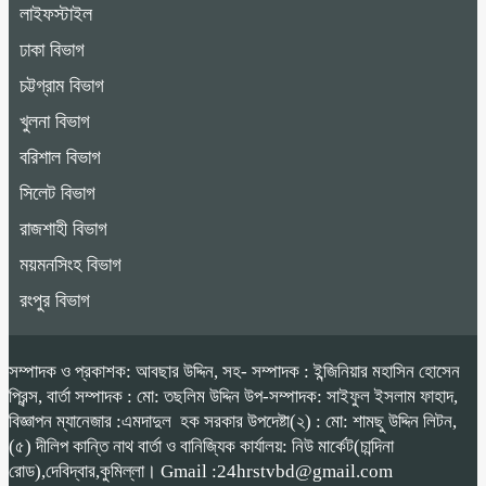
লাইফস্টাইল
ঢাকা বিভাগ
চট্টগ্রাম বিভাগ
খুলনা বিভাগ
বরিশাল বিভাগ
সিলেট বিভাগ
রাজশাহী বিভাগ
ময়মনসিংহ বিভাগ
রংপুর বিভাগ
সম্পাদক ও প্রকাশক: আবছার উদ্দিন, সহ- সম্পাদক : ইন্জিনিয়ার মহাসিন হোসেন
প্রিন্স, বার্তা সম্পাদক : মো: তছলিম উদ্দিন উপ-সম্পাদক: সাইফুল ইসলাম ফাহাদ,
বিজ্ঞাপন ম্যানেজার :এমদাদুল হক সরকার উপদেষ্টা(২) : মো: শামছু উদ্দিন লিটন,
(৫) দীলিপ কান্তি নাথ বার্তা ও বানিজ্যিক কার্যালয়: নিউ মার্কেট(চান্দিনা
রোড),দেবিদ্বার,কুমিল্লা। Gmail :24hrstvbd@gmail.com