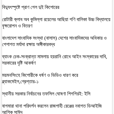
বিদ্যুৎস্পৃষ্টে প্রাণ গেল দুই কিশোরের
রোটারী ক্লাব অব কুমিল্লা রয়েলের আছিয়া গণি বালিকা উচ্চ বিদ্যালয়ে
বৃক্ষরোপন ও বিতরণ
বাংলাদেশ সাংবাদিক সংস্থা (বাসাস) দেশের সাংবাদিকদের অধিকার ও
পেশাগত মর্যাদা রক্ষায় অঙ্গীকারবদ্ধ
ব্যাংক চেক-সংক্রান্ত মামলায় হয়রানি রোধে আইন সংস্কারের দাবি,
সরকারের দৃষ্টি আকর্ষণ
ময়মনসিংহে কিশোরীকে ধর্ষণ ও ভিডিও ধারণ করে
ব্ল্যাকমেইল,গ্রেপ্তার-১
স্থানীয় সরকার নির্বাচনের তফসিল ঘোষণা শিগগিরই: ইসি
বাগমারা থানা পরিদর্শন করলেন রাজশাহী রেঞ্জের নবাগত ডিআইজি
আশিক সাঈদ