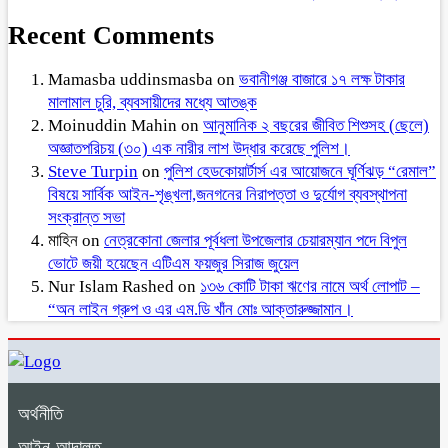
Recent Comments
Mamasba uddinsmasba
on
ভবানীগঞ্জ বাজারে ১৭ লক্ষ টাকার
মালামাল চুরি, ব্যবসায়ীদের মধ্যে আতঙ্ক
Moinuddin Mahin
on
আনুমানিক ২ বছরের জীবিত শিশুসহ (ছেলে)
অজ্ঞাতপরিচয় (৩০) এক নারীর লাশ উদ্ধার করেছে পুলিশ।
Steve Turpin
on
পুলিশ হেডকোয়ার্টার্স এর আয়োজনে ঘূর্ণিঝড় “রেমাল”
বিষয়ে সার্বিক আইন-শৃঙ্খলা,জনগনের নিরাপত্তা ও দুর্যোগ ব্যবস্থাপনা
সংক্রান্ত সভা
মাহিন
on
নেত্রকোনা জেলার পূর্বধলা উপজেলার চেয়ারম্যান পদে বিপুল
ভোটে জয়ী হয়েছেন এটিএম ফয়জুর সিরাজ জুয়েল
Nur Islam Rashed
on
১৩৬ কোটি টাকা ঋণের নামে অর্থ লোপাট –
“অন লাইন গ্রুপ ও এর এম.ডি খাঁন মোঃ আক্তারুজ্জামান।
অর্থনীতি
আইন-আদালত