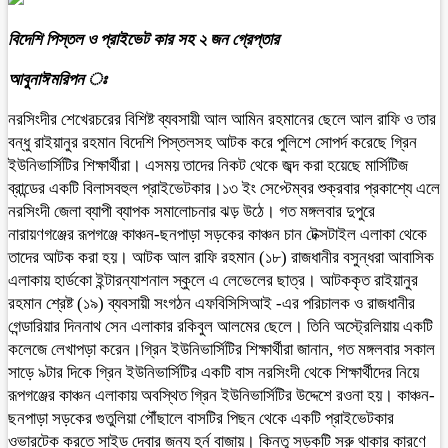
বিদেশি পিস্তল ও প্রাইভেট কার সহ ২ জন গ্রেপ্তার
আবুনাঈমরিপন ঃ
নরসিংদীর শেখেরচরের বিশিষ্ট ব্যবসায়ী আল আমিন রহমানের ছেলে আল রাফি ও তার
বন্ধু রাইয়ানুর রহমান বিদেশি পিস্তলসহ আটক করে পুলিশে সোপর্দ করেছে গ্রিন
ইউনিভার্সিটির শিক্ষার্থীরা। এসময় তাদের নিকট থেকে জব্দ করা হয়েছে মার্সিটিজ
ব্রান্ডের একটি বিলাসবহুল প্রাইভেটকার।১৩ ইং সেপ্টেম্বর শুক্রবার প্রকাশ্যে এলে
নরসিংদী জেলা ব্যাপী ব্যাপক সমালোচনার ঝড় উঠে। গত মঙ্গলবার দুপুরে
নারায়ণগঞ্জের রূপগঞ্জে কাঞ্চন-ছনপাড়া সড়কের কাঞ্চন চান টেক্সটাইল এলাকা থেকে
তাদের আটক করা হয়। আটক আল রাফি রহমান (১৮) রাজধানীর বসুন্ধরা আবাসিক
এলাকায় হার্ডকো ইন্টারন্যাশনাল স্কুলে এ লেভেলের ছাত্র। আটককৃত রাইয়ানুর
রহমান শ্রেষ্ট (১৯) ব্যবসায়ী সংগঠন এফবিসিসিআই -এর পরিচালক ও রাজধানীর
গেন্ডারিয়ার দিননাথ সেন এলাকার রকিবুল আলমের ছেলে। তিনি অস্ট্রেলিয়ায় একটি
কলেজে লেখাপড়া করেন।গ্রিন ইউনিভার্সিটির শিক্ষার্থীরা জানান, গত মঙ্গলবার সকাল
সাড়ে ৯টার দিকে গ্রিন ইউনিভার্সিটির একটি বাস নরসিংদী থেকে শিক্ষার্থীদের নিয়ে
রূপগঞ্জের কাঞ্চন এলাকায় অবস্থিত গ্রিন ইউনিভার্সিটির উদ্দেশে রওনা হয়। কাঞ্চন-
ছনপাড়া সড়কের গুতুলিয়া পৌঁছালে বাসটির পিছন থেকে একটি প্রাইভেটকার
ওভারটেক করতে সাইড দেবার জন্য হর্ন বাজায়। কিন্তু সড়কটি সরু থাকার কারণে