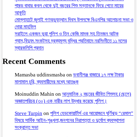
পাষন্ড বাবার কবল থেকে দুই বছরের শিশু সন্তানকে ফিরে পেতে মায়ের
আকুতি
মোল্লাহাটে জুলাই গণঅভ্যুত্থান দিবস উপলক্ষে বিএনপির আলোচনা সভা ও
দোয়া মাহফিল
সরাইলে একজন ভুয়া পুলিশ ও তিন কেজি মাদক সহ তিনজন আটক
গ্যাস,বিদ্যুৎ সংকটসহ দ্রব্যমূল্য বৃদ্ধির প্রতিবাদে নরসিংদীতে ১১ দলের
স্বারকলিপি প্রদান
Recent Comments
Mamasba uddinsmasba
on
ভবানীগঞ্জ বাজারে ১৭ লক্ষ টাকার
মালামাল চুরি, ব্যবসায়ীদের মধ্যে আতঙ্ক
Moinuddin Mahin
on
আনুমানিক ২ বছরের জীবিত শিশুসহ (ছেলে)
অজ্ঞাতপরিচয় (৩০) এক নারীর লাশ উদ্ধার করেছে পুলিশ।
Steve Turpin
on
পুলিশ হেডকোয়ার্টার্স এর আয়োজনে ঘূর্ণিঝড় “রেমাল”
বিষয়ে সার্বিক আইন-শৃঙ্খলা,জনগনের নিরাপত্তা ও দুর্যোগ ব্যবস্থাপনা
সংক্রান্ত সভা