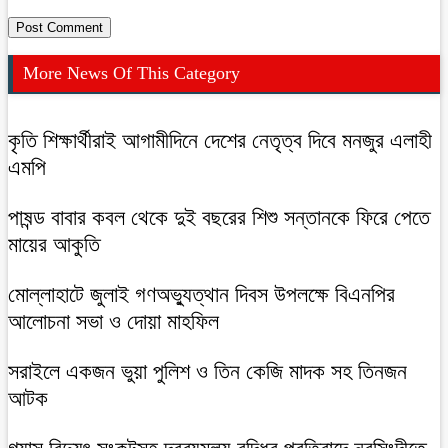
More News Of This Category
কৃতি শিক্ষার্থীরাই আগামীদিনে দেশের নেতৃত্ব দিবে মনজুর এলাহী
এমপি
পাষন্ড বাবার কবল থেকে দুই বছরের শিশু সন্তানকে ফিরে পেতে
মায়ের আকুতি
মোল্লাহাটে জুলাই গণঅভ্যুত্থান দিবস উপলক্ষে বিএনপির
আলোচনা সভা ও দোয়া মাহফিল
সরাইলে একজন ভুয়া পুলিশ ও তিন কেজি মাদক সহ তিনজন
আটক