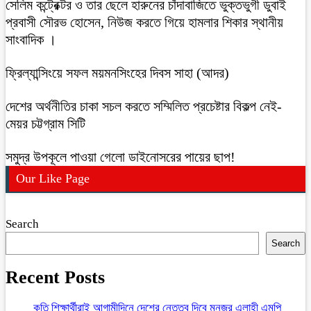
সেলিম কন্ট্রেক্টর ও তার ছেলে হারুনের চাঁদাবাজিতে ভুক্তভুগী ডুবাই
প্রবাসী সৌরভ হোসেন, নিউজ করতে গিয়ে হামলার শিকার স্থানীয়
সাংবাদিক ।
ফ্রিল্যান্সিংয়ে সফল ময়মনসিংহের দিবস সাহা (আদর)
দেশের অর্থনীতির চাকা সচল করতে সম্মিলিত প্রচেষ্টার বিকল্প নেই-
মেয়র চট্টগ্রাম সিটি
সমুদ্র উপকূলে পাওয়া গেলো ডাইনোসরের পায়ের ছাপ!
Our Like Page
Search
Search
Recent Posts
কৃতি শিক্ষার্থীরাই আগামীদিনে দেশের নেতৃত্ব দিবে মনজুর এলাহী এমপি