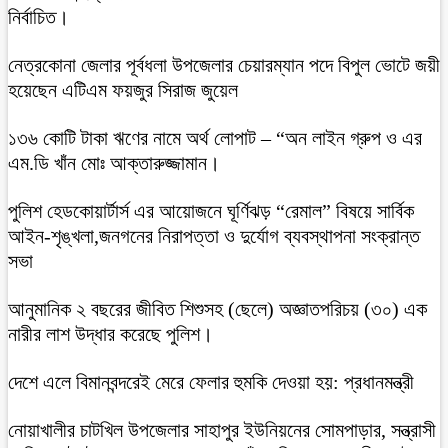
নির্বাচিত।
নেত্রকোনা জেলার পূর্বধলা উপজেলার চেয়ারম্যান পদে বিপুল ভোটে জয়ী
হয়েছেন এটিএম ফয়জুর সিরাজ জুয়েল
১৩৬ কোটি টাকা ঋণের নামে অর্থ লোপাট – “অন লাইন গ্রুপ ও এর
এম.ডি খাঁন মোঃ আক্তারুজ্জামান।
পুলিশ হেডকোয়ার্টার্স এর আয়োজনে ঘূর্ণিঝড় “রেমাল” বিষয়ে সার্বিক
আইন-শৃঙ্খলা,জনগনের নিরাপত্তা ও দুর্যোগ ব্যবস্থাপনা সংক্রান্ত
সভা
আনুমানিক ২ বছরের জীবিত শিশুসহ (ছেলে) অজ্ঞাতপরিচয় (৩০) এক
নারীর লাশ উদ্ধার করেছে পুলিশ।
দেশে এলে বিমানবন্দরেই মেরে ফেলার হুমকি দেওয়া হয়: প্রধানমন্ত্রী
নোয়াখালীর চাটখিল উপজেলার সাহাপুর ইউনিয়নের সোমপাড়ার, সন্ত্রাসী