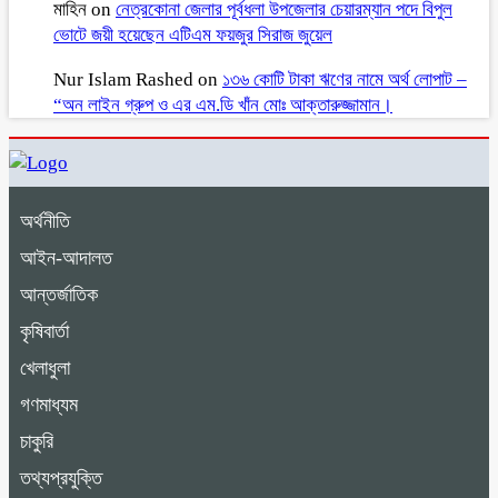
মাহিন
on
নেত্রকোনা জেলার পূর্বধলা উপজেলার চেয়ারম্যান পদে বিপুল
ভোটে জয়ী হয়েছেন এটিএম ফয়জুর সিরাজ জুয়েল
Nur Islam Rashed
on
১৩৬ কোটি টাকা ঋণের নামে অর্থ লোপাট –
“অন লাইন গ্রুপ ও এর এম.ডি খাঁন মোঃ আক্তারুজ্জামান।
অর্থনীতি
আইন-আদালত
আন্তর্জাতিক
কৃষিবার্তা
খেলাধুলা
গণমাধ্যম
চাকুরি
তথ্যপ্রযুক্তি