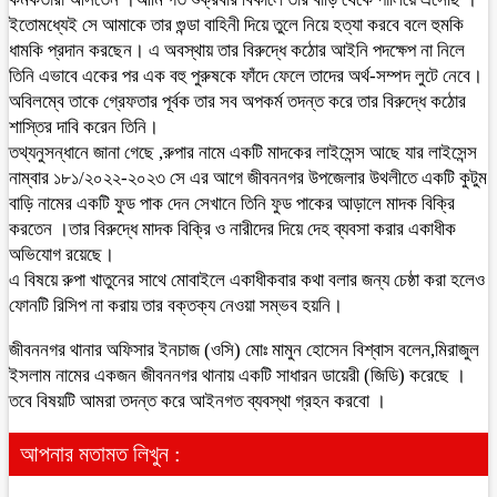
ইতোমধ্যেই সে আমাকে তার গুন্ডা বাহিনী দিয়ে তুলে নিয়ে হত্যা করবে বলে হুমকি
ধামকি প্রদান করছেন। এ অবস্থায় তার বিরুদ্ধে কঠোর আইনি পদক্ষেপ না নিলে
তিনি এভাবে একের পর এক বহু পুরুষকে ফাঁদে ফেলে তাদের অর্থ-সম্পদ লুটে নেবে।
অবিলম্বে তাকে গ্রেফতার পূর্বক তার সব অপকর্ম তদন্ত করে তার বিরুদ্ধে কঠোর
শাস্তির দাবি করেন তিনি।
তথ্যনুসন্ধানে জানা গেছে ,রুপার নামে একটি মাদকের লাইসেন্স আছে যার লাইসেন্স
নাম্বার ১৮১/২০২২-২০২৩ সে এর আগে জীবননগর উপজেলার উথলীতে একটি কুটুম
বাড়ি নামের একটি ফুড পাক দেন সেখানে তিনি ফুড পাকের আড়ালে মাদক বিক্রি
করতেন ।তার বিরুদ্ধে মাদক বিক্রি ও নারীদের দিয়ে দেহ ব্যবসা করার একাধীক
অভিযোগ রয়েছে।
এ বিষয়ে রুপা খাতুনের সাথে মোবাইলে একাধীকবার কথা বলার জন্য চেষ্ঠা করা হলেও
ফোনটি রিসিপ না করায় তার বক্তক্য নেওয়া সম্ভব হয়নি।
জীবননগর থানার অফিসার ইনচাজ (ওসি) মোঃ মামুন হোসেন বিশ্বাস বলেন,মিরাজুল
ইসলাম নামের একজন জীবননগর থানায় একটি সাধারন ডায়েরী (জিডি) করেছে ।
তবে বিষয়টি আমরা তদন্ত করে আইনগত ব্যবস্থা গ্রহন করবো ।
আপনার মতামত লিখুন :