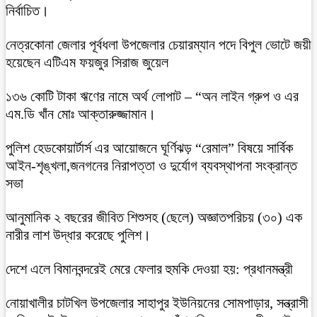
নির্বাচিত।
নেত্রকোনা জেলার পূর্বধলা উপজেলার চেয়ারম্যান পদে বিপুল ভোটে জয়ী
হয়েছেন এটিএম ফয়জুর সিরাজ জুয়েল
১৩৬ কোটি টাকা ঋণের নামে অর্থ লোপাট – “অন লাইন গ্রুপ ও এর
এম.ডি খাঁন মোঃ আক্তারুজ্জামান।
পুলিশ হেডকোয়ার্টার্স এর আয়োজনে ঘূর্ণিঝড় “রেমাল” বিষয়ে সার্বিক
আইন-শৃঙ্খলা,জনগনের নিরাপত্তা ও দুর্যোগ ব্যবস্থাপনা সংক্রান্ত
সভা
আনুমানিক ২ বছরের জীবিত শিশুসহ (ছেলে) অজ্ঞাতপরিচয় (৩০) এক
নারীর লাশ উদ্ধার করেছে পুলিশ।
দেশে এলে বিমানবন্দরেই মেরে ফেলার হুমকি দেওয়া হয়: প্রধানমন্ত্রী
নোয়াখালীর চাটখিল উপজেলার সাহাপুর ইউনিয়নের সোমপাড়ার, সন্ত্রাসী