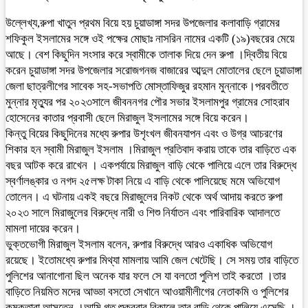
উল্লেখ্য,রুপা খাতুন প্রথম বিয়ে হয় চুয়াডাঙ্গা সদর উপজেলার কলাবাড়ি গ্রামের
শফিকুল ইসলামের সঙ্গে ওই পক্ষের মোছাঃ নাসরিন নামের একটি (১৯)বছরের মেয়ে
আছে। বেশ কিছুদিন সংসার করে স্বামীকে তালাক দিয়ে দেন রুপা ।দ্বিতীয় বিয়ে
করেন চুয়াডাঙ্গা সদর উপজেলার সরোজগনজ বাজারের আব্দুল মোতালের ছেলে চুয়াডাঙ্গা
জেলা ছাত্রলীগের সাবেক সহ-সভাপতি মোস্তাফিজুর রহমান মুন্নাকে।পরবতীতে
মুন্নার মৃত্যুর পর ২০২৩সালে জীবননগর পৌর সভার ইসলামপুর গ্রামের সোহরাব
হোসেনের কাতার প্রবাসী ছেলে মিরাজুল ইসলামের সঙ্গে বিয়ে করেন।
কিন্তু বিয়ের কিছুদিনের মধ্যে রুপার উশৃংখল জীবনযাপন এবং ও উগ্র আচরণের
শিকার হন স্বামী মিরাজুল ইসলাম ।মিরাজুল প্রতিবাদ করায় তাকে তার বাড়িতে এক
বছর আটক করে রাখেন । একপর্যায়ে মিরাজুল বাড়ি থেকে পালিয়ে এলে তার বিরুদ্ধে
স্বর্ণালঙ্কার ও নগদ ২৫লক্ষ টাকা নিয়ে এ বাড়ি থেকে পালিয়েছে মমে অভিযোগ
তোলেন। এ ঘটনায় একই বছরে মিরাজুলের নিকট থেকে অর্থ আদায় করতে রুপা
২০২৩ সালে মিরাজুলের বিরুদ্ধে নারী ও শিশু নির্যাতন এবং পারিবারিক আদালতে
মামলা দায়ের করেন।
ভুক্তভোগী মিরাজুল ইসলাম বলেন, রুপার বিরুদ্ধে আরও একাধিক অভিযোগ
রয়েছে। ইতোমধ্যে রুপার মিথ্যা মামলায় আমি জেল খেটেছি। সে সময় তার বাড়িতে
পুলিশের আনাগোনা ছিল অনেক যার ফলে সে যা বলতো পুলিশ তাই করতো ।তার
বাড়িতে নিয়মিত মদের আড্ডা বসতো সেখানে আওয়ামীলীগের নেতাকমি ও পুলিশের
কমকতারা আসতেন ।আমি গত শুক্রবার বিকালে তার বাড়ি থেকে পালিয়ে এসেছি ।