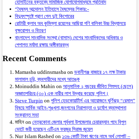
হোসাইনের বক্তব্যে সামাজিক যোগাযোগমাধ্যমে প্রতিবাদ
“বৈষম্য আন্দোলন ইতিহাসে বৈষম্যের শিকার:-
বিদ্যুৎস্পৃষ্টে প্রাণ গেল দুই কিশোরের
রোটারী ক্লাব অব কুমিল্লা রয়েলের আছিয়া গণি বালিকা উচ্চ বিদ্যালয়ে
বৃক্ষরোপন ও বিতরণ
বাংলাদেশ সাংবাদিক সংস্থা (বাসাস) দেশের সাংবাদিকদের অধিকার ও
পেশাগত মর্যাদা রক্ষায় অঙ্গীকারবদ্ধ
Recent Comments
Mamasba uddinsmasba
on
ভবানীগঞ্জ বাজারে ১৭ লক্ষ টাকার
মালামাল চুরি, ব্যবসায়ীদের মধ্যে আতঙ্ক
Moinuddin Mahin
on
আনুমানিক ২ বছরের জীবিত শিশুসহ (ছেলে)
অজ্ঞাতপরিচয় (৩০) এক নারীর লাশ উদ্ধার করেছে পুলিশ।
Steve Turpin
on
পুলিশ হেডকোয়ার্টার্স এর আয়োজনে ঘূর্ণিঝড় “রেমাল”
বিষয়ে সার্বিক আইন-শৃঙ্খলা,জনগনের নিরাপত্তা ও দুর্যোগ ব্যবস্থাপনা
সংক্রান্ত সভা
মাহিন
on
নেত্রকোনা জেলার পূর্বধলা উপজেলার চেয়ারম্যান পদে বিপুল
ভোটে জয়ী হয়েছেন এটিএম ফয়জুর সিরাজ জুয়েল
Nur Islam Rashed
on
১৩৬ কোটি টাকা ঋণের নামে অর্থ লোপাট –