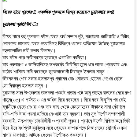
বিয়ের নামে প্রতারণা, একাধিক পুরুষকে নিঃস্ব করেছেন চুয়াডাঙ্গার রুপা!
চুয়াডাঙ্গা প্রতিনিধি ঃ
বিয়ের নামে বহু পুরুষকে ফাঁদে ফেলে অর্থ-সম্পদ লুট, প্রতারণা-জালিয়াতি ও নিরীহ
লোকদের মামলায় ফেলে হয়রানিসহ বিভিন্ন ধরনের অভিযোগ উঠেছে চুয়াডাঙ্গার
বহুলালোচিত নারী রুপার বিরুদ্ধে।
তার ফাঁদে পড়ে ক্ষতিগ্রস্ত হয়েছেন একাধিক ব্যক্তি।
তার প্রতারণা ও জালিয়াতিসহ অপকর্মের ফিরিস্তি তুলে ধরে তাকে গ্রেফতার এবং
কঠোর শাস্তির দাবি করেছেন ভুক্তোভোগী মিরাজুল ইসলাম মামুন ।
জীবননগর পৌর সভার ইসলামপুর গ্রামের মোঃ সোহরাব হোসেন শেখের ছেলে
মো.মিরাজুল ইসলাম মামুন ।
চুয়াডাঙ্গা সদর উপজেলার তালতলা পশুহাট পাড়ার পটে আবু তাহের বাদলের মেয়ে রুপা
খাতুন(৩৫) এ পর্যন্ত ৩ এর অধিক বিয়ে করেছেন। বিয়ে করে কিছুদিন পর সেই
স্বামীকে ছেড়ে দেওয়া এবং তার কাছ থেকে দেনমোহরের টাকাসহ নানা কৌশলে
বাড়ি-গাড়ি টাকা পয়সা হাতিয়ে নেওয়াই তার ব্যবসা। তার মূল টার্গেট সম্পদশালী
ব্যবসায়ী, উচ্চপদস্থ চাকরিজীবী ও প্রবাসী পুরুষ। প্রথমে টার্গেট নিশ্চিত করে তিনি
ধীরে ধীরে সংশ্লিষ্ট ব্যক্তির সঙ্গে প্রেমের সম্পর্ক গড়ে নিজ দেহের সৌন্দর্য ও কথা
মালার মারপ্যাঁচে আটকে ফেলেন টার্গেটকৃত পুরুষদের।