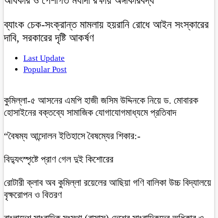
অধিকার ও পেশাগত মর্যাদা রক্ষায় অঙ্গীকারবদ্ধ
ব্যাংক চেক-সংক্রান্ত মামলায় হয়রানি রোধে আইন সংস্কারের
দাবি, সরকারের দৃষ্টি আকর্ষণ
Last Update
Popular Post
কুমিল্লা-৫ আসনের এমপি হাজী জসিম উদ্দিনকে নিয়ে ড. মোবারক
হোসাইনের বক্তব্যে সামাজিক যোগাযোগমাধ্যমে প্রতিবাদ
“বৈষম্য আন্দোলন ইতিহাসে বৈষম্যের শিকার:-
বিদ্যুৎস্পৃষ্টে প্রাণ গেল দুই কিশোরের
রোটারী ক্লাব অব কুমিল্লা রয়েলের আছিয়া গণি বালিকা উচ্চ বিদ্যালয়ে
বৃক্ষরোপন ও বিতরণ
বাংলাদেশ সাংবাদিক সংস্থা (বাসাস) দেশের সাংবাদিকদের অধিকার ও