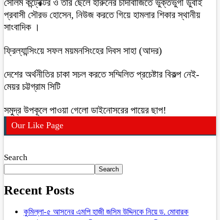
সেলিম কন্ট্রেক্টর ও তার ছেলে হারুনের চাঁদাবাজিতে ভুক্তভুগী ডুবাই
প্রবাসী সৌরভ হোসেন, নিউজ করতে গিয়ে হামলার শিকার স্থানীয়
সাংবাদিক ।
ফ্রিল্যান্সিংয়ে সফল ময়মনসিংহের দিবস সাহা (আদর)
দেশের অর্থনীতির চাকা সচল করতে সম্মিলিত প্রচেষ্টার বিকল্প নেই-
মেয়র চট্টগ্রাম সিটি
সমুদ্র উপকূলে পাওয়া গেলো ডাইনোসরের পায়ের ছাপ!
Our Like Page
Search
Search
Recent Posts
কুমিল্লা-৫ আসনের এমপি হাজী জসিম উদ্দিনকে নিয়ে ড. মোবারক