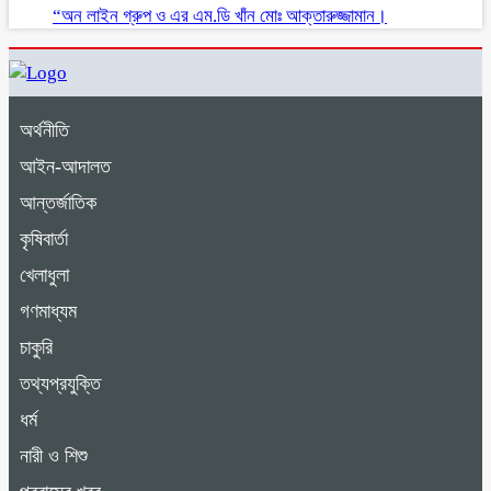
“অন লাইন গ্রুপ ও এর এম.ডি খাঁন মোঃ আক্তারুজ্জামান।
অর্থনীতি
আইন-আদালত
আন্তর্জাতিক
কৃষিবার্তা
খেলাধুলা
গণমাধ্যম
চাকুরি
তথ্যপ্রযুক্তি
ধর্ম
নারী ও শিশু