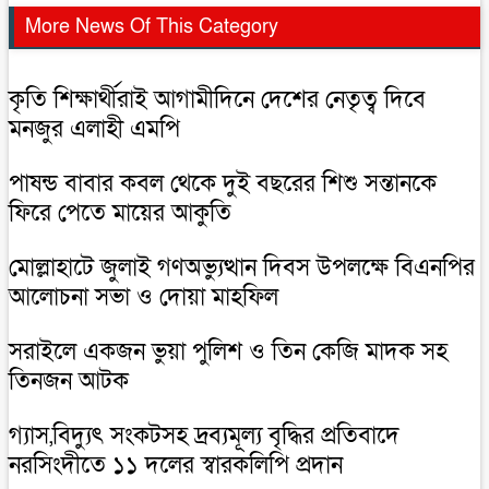
More News Of This Category
কৃতি শিক্ষার্থীরাই আগামীদিনে দেশের নেতৃত্ব দিবে
মনজুর এলাহী এমপি
পাষন্ড বাবার কবল থেকে দুই বছরের শিশু সন্তানকে
ফিরে পেতে মায়ের আকুতি
মোল্লাহাটে জুলাই গণঅভ্যুত্থান দিবস উপলক্ষে বিএনপির
আলোচনা সভা ও দোয়া মাহফিল
সরাইলে একজন ভুয়া পুলিশ ও তিন কেজি মাদক সহ
তিনজন আটক
গ্যাস,বিদ্যুৎ সংকটসহ দ্রব্যমূল্য বৃদ্ধির প্রতিবাদে
নরসিংদীতে ১১ দলের স্বারকলিপি প্রদান