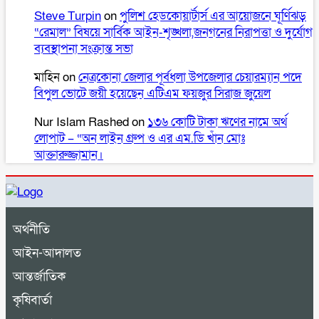
Steve Turpin
on
পুলিশ হেডকোয়ার্টার্স এর আয়োজনে ঘূর্ণিঝড়
“রেমাল” বিষয়ে সার্বিক আইন-শৃঙ্খলা,জনগনের নিরাপত্তা ও দুর্যোগ
ব্যবস্থাপনা সংক্রান্ত সভা
মাহিন
on
নেত্রকোনা জেলার পূর্বধলা উপজেলার চেয়ারম্যান পদে
বিপুল ভোটে জয়ী হয়েছেন এটিএম ফয়জুর সিরাজ জুয়েল
Nur Islam Rashed
on
১৩৬ কোটি টাকা ঋণের নামে অর্থ
লোপাট – “অন লাইন গ্রুপ ও এর এম.ডি খাঁন মোঃ
আক্তারুজ্জামান।
অর্থনীতি
আইন-আদালত
আন্তর্জাতিক
কৃষিবার্তা