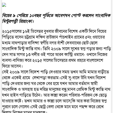
বিয়ের ৯ পেরিয়ে ১০বছর পূর্তিতে আবেগঘন পোস্ট করলেন সাংবাদিক
মিন্টুরপত্নী প্রিয়াংকা।
২০১৫সালের ১৬ই ডিসেম্বর বুধবার জীবনের বিশেষ একটি দিনে বিয়ের
পিড়িতে বসেন চট্রগ্রাম দক্ষিণ রাউজান পাঁচখাইন গ্রামের ৫নং ওয়াডের
মধ্যম নাথপাড়ার বাসিন্দা স্বর্গীয় নগর বাঁশী দেবনাথের ছোট ছেলে
সাংবাদিক মিন্টু কান্তি নাথ। তিনি ২০০৯ সালে সুখের স্বপ্ন গড়ার জন্য পাড়ি
দেন সাত সাগর ১৩ নদীর ওই পারে আরব কান্ট্রি ওমানে- ওখানে নিজের
ব্যবসা-বাণিজ্য করে ২০১৫ সালের ডিসেম্বরে প্রথম প্রহরে বাংলাদেশে
ফিরে আসেন।
সেই ২০০৯ সালে বিদেশ পাড়ি দেওয়ার সময় তখন আমি মামার বাড়ীতে
থেকে একেই গ্রামে লেখাপড়া করতাম।সেই সু-বাদে উনি যখন বিদেশ
পাড়ি দেওয়ার জন্য ঘর থেকে বের হয়ে যখন আমার বর্তমান স্বামী
সাংবাদিক ও অসহায় হত দরিদ্র মানুষের বন্ধু,মানব প্রেমিক মিন্টু কান্তি নাথ
যখন হাইস গাড়িতে উঠেন। আর কান্না করেন পরিবার-পরিজন কে ছেড়ে
যাওয়ার কষ্টে। তখন আমার ও কান্না চলে আসে,কি আর করা নিজের স্বপ্ন
পুরণে চলে গেলেন।সেই ছোট্র বেলা থেকে মনে মনে পছন্দ করে রেখে
দিলাম নিজের মনের মানুষকে।