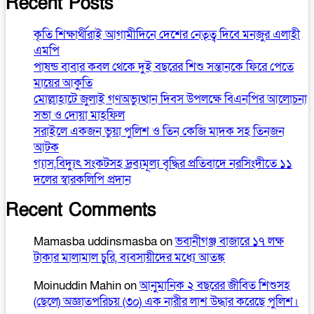
Recent Posts
কৃতি শিক্ষার্থীরাই আগামীদিনে দেশের নেতৃত্ব দিবে মনজুর এলাহী
এমপি
পাষন্ড বাবার কবল থেকে দুই বছরের শিশু সন্তানকে ফিরে পেতে
মায়ের আকুতি
মোল্লাহাটে জুলাই গণঅভ্যুত্থান দিবস উপলক্ষে বিএনপির আলোচনা
সভা ও দোয়া মাহফিল
সরাইলে একজন ভুয়া পুলিশ ও তিন কেজি মাদক সহ তিনজন
আটক
গ্যাস,বিদ্যুৎ সংকটসহ দ্রব্যমূল্য বৃদ্ধির প্রতিবাদে নরসিংদীতে ১১
দলের স্বারকলিপি প্রদান
Recent Comments
Mamasba uddinsmasba
on
ভবানীগঞ্জ বাজারে ১৭ লক্ষ
টাকার মালামাল চুরি, ব্যবসায়ীদের মধ্যে আতঙ্ক
Moinuddin Mahin
on
আনুমানিক ২ বছরের জীবিত শিশুসহ
(ছেলে) অজ্ঞাতপরিচয় (৩০) এক নারীর লাশ উদ্ধার করেছে পুলিশ।