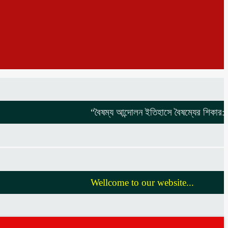
“বৈষম্য আন্দোলন ইতিহাসে বৈষম্যের শিকার:-
বিদ্যু
Wellcome to our website...