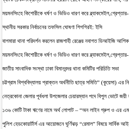
ময়মনসিংহে কিশোরীকে ধর্ষণ ও ভিডিও ধারণ করে ব্ল্যাকমেইল,গ্রেপ্তার
স্থানীয় সরকার নির্বাচনের তফসিল ঘোষণা শিগগিরই: ইসি
বাগমারা থানা পরিদর্শন করলেন রাজশাহী রেঞ্জের নবাগত ডিআইজি আশি
ময়মনসিংহে কিশোরীকে ধর্ষণ ও ভিডিও ধারণ করে ব্ল্যাকমেইল,গ্রেপ্তার
জাতীয় সাংবাদিক সংস্থা ঢাকা বিমানবন্দর থানা কমিটির পরিচিতি সভা
চট্টগ্রাম বিশ্ববিদ্যালয় প্রাক্তন অর্থনীতি ছাত্র সমিতি” (কুয়েসা) এর
নেত্রকোনা জেলার পূর্বধলা উপজেলার চেয়ারম্যান পদে বিপুল ভোটে জয়ী
১৩৬ কোটি টাকা ঋণের নামে অর্থ লোপাট – “অন লাইন গ্রুপ ও এর এম.
পুলিশ হেডকোয়ার্টার্স এর আয়োজনে ঘূর্ণিঝড় “রেমাল” বিষয়ে সার্বিক আ