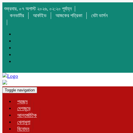
শুক্রবার, ০৭ অগাস্ট ২০২৬, ০২:২০ পূর্বাহ্ন
কনভার্টার
আর্কাইভ
আজকের পত্রিকা
বেটা ভার্সন
Toggle navigation
প্রচ্ছদ
দেশজুড়ে
আন্তর্জাতিক
খেলাধুলা
বিনোদন