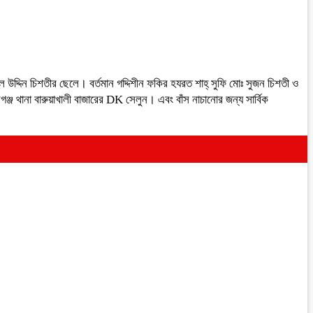
ল উদ্দিন চিশতীর ছেলে। বর্তমান গদ্দিশীন ফকির হযরত শাহ্ সুফি মোঃ সুজন চিশতী ও
জ থানা বারুয়াখালী বাজারের DK সেলুন। এবং বাঁস নাচানোর জন্য সার্বিক