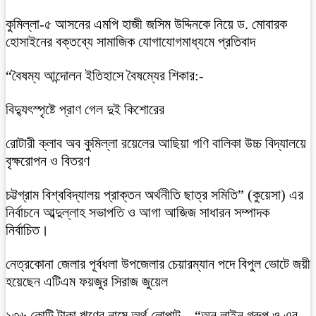
কুমিল্লা-৫ আসনের এমপি হাজী জসিম উদ্দিনকে নিয়ে ড. মোবারক
হোসাইনের বক্তব্যে সামাজিক যোগাযোগমাধ্যমে প্রতিবাদ
“বৈষম্য আন্দোলন ইতিহাসে বৈষম্যের শিকার:-
বিদ্যুৎস্পৃষ্টে প্রাণ গেল দুই কিশোরের
রোটারী ক্লাব অব কুমিল্লা রয়েলের আছিয়া গণি বালিকা উচ্চ বিদ্যালয়ে
বৃক্ষরোপন ও বিতরণ
চট্টগ্রাম বিশ্ববিদ্যালয় প্রাক্তন অর্থনীতি ছাত্র সমিতি” (কুয়েসা) এর
নির্বাচনে আব্দুল্লাহ সভাপতি ও আগা আজিজ সাধারন সম্পাদক
নির্বাচিত।
নেত্রকোনা জেলার পূর্বধলা উপজেলার চেয়ারম্যান পদে বিপুল ভোটে জয়ী
হয়েছেন এটিএম ফয়জুর সিরাজ জুয়েল
১৩৬ কোটি টাকা ঋণের নামে অর্থ লোপাট – “অন লাইন গ্রুপ ও এর