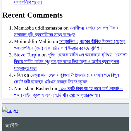
স্বারকলিপি প্রদান
Recent Comments
Mamasba uddinsmasba
on
ভবানীগঞ্জ বাজারে ১৭ লক্ষ টাকার
মালামাল চুরি, ব্যবসায়ীদের মধ্যে আতঙ্ক
Moinuddin Mahin
on
আনুমানিক ২ বছরের জীবিত শিশুসহ (ছেলে)
অজ্ঞাতপরিচয় (৩০) এক নারীর লাশ উদ্ধার করেছে পুলিশ।
Steve Turpin
on
পুলিশ হেডকোয়ার্টার্স এর আয়োজনে ঘূর্ণিঝড় “রেমাল”
বিষয়ে সার্বিক আইন-শৃঙ্খলা,জনগনের নিরাপত্তা ও দুর্যোগ ব্যবস্থাপনা
সংক্রান্ত সভা
মাহিন
on
নেত্রকোনা জেলার পূর্বধলা উপজেলার চেয়ারম্যান পদে বিপুল
ভোটে জয়ী হয়েছেন এটিএম ফয়জুর সিরাজ জুয়েল
Nur Islam Rashed
on
১৩৬ কোটি টাকা ঋণের নামে অর্থ লোপাট –
“অন লাইন গ্রুপ ও এর এম.ডি খাঁন মোঃ আক্তারুজ্জামান।
অর্থনীতি