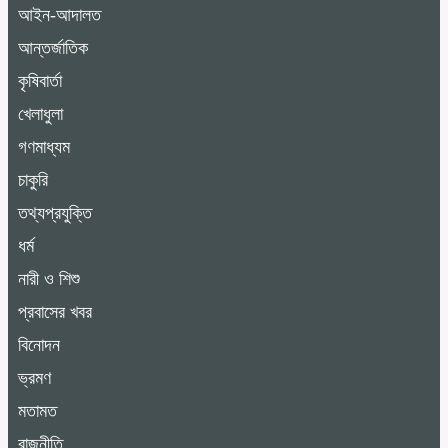
আইন-আদালত
আন্তর্জাতিক
কৃষিবার্তা
খেলাধুলা
গণমাধ্যম
চাকুরি
তথ্যপ্রযুক্তি
ধর্ম
নারী ও শিশু
প্রবাসের খবর
বিনোদন
ভ্রমণ
মতামত
রাজনীতি