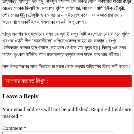
তথ্যমন্ত্রী হাসানুল হক ইনু, নাঈমুল ইসলাম খান চাকরি থেকে অব্যাহতি পাওয়া রংপুর
রেঞ্জের সাবেক ডিআইজি, মহানগর পুলিশ কমিশনার, সাবেক এমপি ডিউক চৌধুরী,
পৌর মেয়র টুটুল চৌধুরীসহ ৫৭ জনের নাম উল্লেখ করে এবং অজ্ঞাতনামা ৩০০
জনের নামে একটি হত্যা মামলা করেন স্ত্রী জিতু বেগম।
ছাত্র জনতার অভ্যুত্থানের সময় ১৯ জুলাই রংপুর সিটি করপোরেশনের সামনে পুলিশ
এবং আওয়ামী লীগ ‘সন্ত্রাসীদের’ গুলিতে গুরুতর আহত হন সাজ্জাদ। রংপুর
মেডিক্যাল কলেজ হাসপাতালে নেয়া হলে সেখানে তার মৃত্যু হয়। কিন্তু ওই সময়
আইন-শৃঙ্খলা বাহিনীর চাপে ময়নাতদন্ত ছাড়াই লাশ দাফন করে তার পরিবার।
লাশ উত্তোলনের সময় নিহতের মা ময়না বেগম হত্যায় জড়িতদের বিচার দাবি করেন।
আপনার মতামত লিখুন :
Leave a Reply
Your email address will not be published.
Required fields are
marked
*
Comment
*