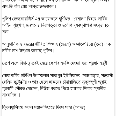
এম.ডি খাঁন মোঃ আক্তারুজ্জামান।
পুলিশ হেডকোয়ার্টার্স এর আয়োজনে ঘূর্ণিঝড় “রেমাল” বিষয়ে সার্বিক
আইন-শৃঙ্খলা,জনগনের নিরাপত্তা ও দুর্যোগ ব্যবস্থাপনা সংক্রান্ত
সভা
আনুমানিক ২ বছরের জীবিত শিশুসহ (ছেলে) অজ্ঞাতপরিচয় (৩০) এক
নারীর লাশ উদ্ধার করেছে পুলিশ।
দেশে এলে বিমানবন্দরেই মেরে ফেলার হুমকি দেওয়া হয়: প্রধানমন্ত্রী
নোয়াখালীর চাটখিল উপজেলার সাহাপুর ইউনিয়নের সোমপাড়ার, সন্ত্রাসী
সেলিম কন্ট্রেক্টর ও তার ছেলে হারুনের চাঁদাবাজিতে ভুক্তভুগী ডুবাই
প্রবাসী সৌরভ হোসেন, নিউজ করতে গিয়ে হামলার শিকার স্থানীয়
সাংবাদিক ।
ফ্রিল্যান্সিংয়ে সফল ময়মনসিংহের দিবস সাহা (আদর)