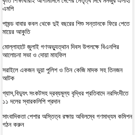
কৃতি শিক্ষার্থীরাই আগামীদিনে দেশের নেতৃত্ব দিবে মনজুর এলাহী
এমপি
পাষন্ড বাবার কবল থেকে দুই বছরের শিশু সন্তানকে ফিরে পেতে
মায়ের আকুতি
মোল্লাহাটে জুলাই গণঅভ্যুত্থান দিবস উপলক্ষে বিএনপির
আলোচনা সভা ও দোয়া মাহফিল
সরাইলে একজন ভুয়া পুলিশ ও তিন কেজি মাদক সহ তিনজন
আটক
গ্যাস,বিদ্যুৎ সংকটসহ দ্রব্যমূল্য বৃদ্ধির প্রতিবাদে নরসিংদীতে
১১ দলের স্বারকলিপি প্রদান
সাংবাদিকতা পেশার অস্তিত্ব রক্ষায় অবিলম্বে গণমাধ্যম কমিশন
গঠন করুন