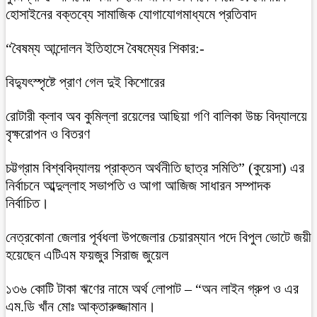
হোসাইনের বক্তব্যে সামাজিক যোগাযোগমাধ্যমে প্রতিবাদ
“বৈষম্য আন্দোলন ইতিহাসে বৈষম্যের শিকার:-
বিদ্যুৎস্পৃষ্টে প্রাণ গেল দুই কিশোরের
রোটারী ক্লাব অব কুমিল্লা রয়েলের আছিয়া গণি বালিকা উচ্চ বিদ্যালয়ে
বৃক্ষরোপন ও বিতরণ
চট্টগ্রাম বিশ্ববিদ্যালয় প্রাক্তন অর্থনীতি ছাত্র সমিতি” (কুয়েসা) এর
নির্বাচনে আব্দুল্লাহ সভাপতি ও আগা আজিজ সাধারন সম্পাদক
নির্বাচিত।
নেত্রকোনা জেলার পূর্বধলা উপজেলার চেয়ারম্যান পদে বিপুল ভোটে জয়ী
হয়েছেন এটিএম ফয়জুর সিরাজ জুয়েল
১৩৬ কোটি টাকা ঋণের নামে অর্থ লোপাট – “অন লাইন গ্রুপ ও এর
এম.ডি খাঁন মোঃ আক্তারুজ্জামান।