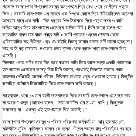
গতকাল ব্রাহ্মণপাড়া উপজেলা স্বাস্থ্য কমপ্লেক্সে গিয়ে দেখা গেছে রোগীদের প্রচন্ড
ভিড়। সরকারি হাসপাতাল এর সামনে এক শিশুকে কোলে নিয়ে দাঁড়িয়েছিলেন আমেনা
আক্তার নামে এক নারী। তিন বছরের শিশু সিয়ামকে নিয়ে প্রচন্ড জ্বর ও কাশি
জনিত আসুখ নিয়ে হাসপাতালে এসেছেন ফাতিমা বিবি। তিনি আরো বলেন গত
কয়েকদিন যাবত তার বাচ্চা প্রচুর সর্দি ও কাশিঁ গ্রামের ওষুধের দোকান থেকে
এন্টিবায়োটিক সহ বিভিন্ন ওষুধ খাওয়াইছি কিন্তু আমার বাচ্চার সর্দি ভালো হচ্ছে না।
তাই আমি বড় ডাক্তার দেখানোর জন্য চান্দনা থেকে ব্রাহ্মণপাড়া হাসপাতালে নিয়ে
এসেছি।
সিদলাই থেকে কবির নামে তিন বছর বয়সের নাতি নিয়ে ব্রাহ্মণপাড়া একটি প্রাইভেট
হাসপাতালে এসেছেন আলফু মিয়া তিনি জানান, প্রথমেই সিদলাই বাজারে গ্রাম
ডাক্তার দেখিয়েছি অনেক পরিক্ষা- নিরিক্ষার মাধ্যমে ওষুধ খাওয়ানো হয়েছে। কিছুদিন
ভালছিল বর্তমানে নিউমোনিয়া নিয়ে হাসপাতালে ভর্তি রয়েছে।
সাহেবাবাদ থেকে ১৯ মাস বয়সী জান্নাতকে নিয়ে সরকারি হাসপাতালে এসেছেন তার
মা আয়েশা খাতুন।আয়েশা বলেন, “সাত-আটদিন ধরে ঠাণ্ডা, কাশি। কিছুতেই
কমতেছে না। এজন্য এই হাসপাতালে নিয়া আসছি।”
ব্রাহ্মণপাড়া উপজেলা স্বাস্থ্য ও পরিবার পরিকল্পনা কর্মকর্তা ডা. আবু হাসনাত মো.
মহিউদ্দিন মুবিন ‘কুমিল্লার কাগজ’কে বলেন, শীতের শুরুতে ঋতু পরিবর্তনের পর ঘরে
ঘরে জ্বর ও নিউমোনিয়া ও বায়ুদূষণজনিত কারণে রোগীর সংখ্যা আগের চেয়ে দুই