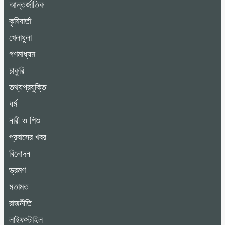
আন্তর্জাতিক
কৃষিবার্তা
খেলাধুলা
গণমাধ্যম
চাকুরি
তথ্যপ্রযুক্তি
ধর্ম
নারী ও শিশু
প্রবাসের খবর
বিনোদন
ভ্রমণ
মতামত
রাজনীতি
লাইফস্টাইল