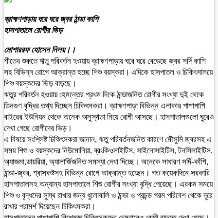
ব্রাহ্মণপাড়ায় ঘরে ঘরে জ্বর ঠান্ডা কাশি
হাসপাতালে রোগীর ভিড়
মোশাররফ হোসেন নিলয়।।
শীতের শুরুতে ঋতু পরিবর্তন হওয়ায় ব্রাহ্মণপাড়ায় ঘরে ঘরে বেড়েছে জ্বর সর্দি কাশি
সহ বিভিন্ন রোগে আক্রান্ত হচ্ছে শিশু বয়স্করা। এদিকে হাসপাতল ও চিকিৎসালয়ে
শিশু বয়স্কদের ভিড় বাড়ছে।
ঋতুর পরিবর্তন হওয়ায় হেমন্তের প্রথম দিকে ঠান্ডাজনিত রোগীর সংখ্যা দুই থেকে
তিনগুণ বৃদ্ধির তথ্য দিচ্ছেন চিকিৎসকরা। ব্রাহ্মণপাড়া বিভিন্ন এলাকার পাশাপাশি
বাইরের ইউনিয়ন থেকে অনেক অসুস্থতা নিয়ে রোগী আসছে। হাসপাতালগুলো ঘুরেও
দেখা গেছে রোগীদের ভিড়।
এ বিষয়ে সংশ্লিষ্ট চিকিৎসকরা জানান, ঋতু পরিবর্তনজনিত কারণে মৌসুমি জ্বরসহ এ
সময় শিশু ও বয়স্কদের নিউমোনিয়া, ব্রংকিওলাইটিস, সাইনোসাইটিস, টনসিলাইটিস,
অ্যাজমা,ডায়রিয়া, অ্যালার্জিজনিত সমস্যা দেখা দিচ্ছে। অনেকে সাধারণ সর্দি-কাঁশি,
ঠান্ডা-জ্বর, শ্বাসকষ্টসহ বিভিন্ন রোগে আক্রান্ত হচ্ছেন। গত কয়েকদিনে সরকারি
হাসপাতালসহ অন্যান্য হাসপাতালে শিশু রোগীর সংখ্যা বৃদ্ধি পেয়েছে। এরকম সময়ে
শিশু ও বৃদ্ধদের সুস্থ রাখার জন্য ধুলোবালি ও ঠান্ডা ও প্রচন্ড গরম পরিবেশ থেকে দূরে
রাখার পরামর্শ দিয়েছেন চিকিৎসকরা।
হাসপাতালের পাশাপাশি বিশেষজ্ঞ চিকিৎসকদের চেম্বারেও রোগী বাড়তে দেখা গেছে।