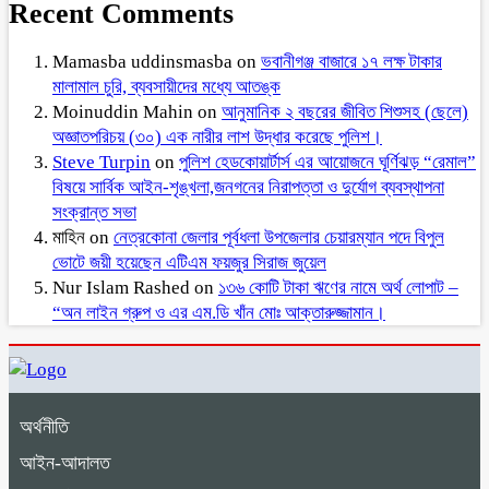
Recent Comments
Mamasba uddinsmasba
on
ভবানীগঞ্জ বাজারে ১৭ লক্ষ টাকার
মালামাল চুরি, ব্যবসায়ীদের মধ্যে আতঙ্ক
Moinuddin Mahin
on
আনুমানিক ২ বছরের জীবিত শিশুসহ (ছেলে)
অজ্ঞাতপরিচয় (৩০) এক নারীর লাশ উদ্ধার করেছে পুলিশ।
Steve Turpin
on
পুলিশ হেডকোয়ার্টার্স এর আয়োজনে ঘূর্ণিঝড় “রেমাল”
বিষয়ে সার্বিক আইন-শৃঙ্খলা,জনগনের নিরাপত্তা ও দুর্যোগ ব্যবস্থাপনা
সংক্রান্ত সভা
মাহিন
on
নেত্রকোনা জেলার পূর্বধলা উপজেলার চেয়ারম্যান পদে বিপুল
ভোটে জয়ী হয়েছেন এটিএম ফয়জুর সিরাজ জুয়েল
Nur Islam Rashed
on
১৩৬ কোটি টাকা ঋণের নামে অর্থ লোপাট –
“অন লাইন গ্রুপ ও এর এম.ডি খাঁন মোঃ আক্তারুজ্জামান।
অর্থনীতি
আইন-আদালত