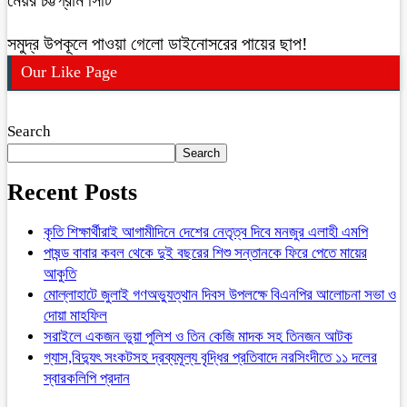
সমুদ্র উপকূলে পাওয়া গেলো ডাইনোসরের পায়ের ছাপ!
Our Like Page
Search
Search
Recent Posts
কৃতি শিক্ষার্থীরাই আগামীদিনে দেশের নেতৃত্ব দিবে মনজুর এলাহী এমপি
পাষন্ড বাবার কবল থেকে দুই বছরের শিশু সন্তানকে ফিরে পেতে মায়ের
আকুতি
মোল্লাহাটে জুলাই গণঅভ্যুত্থান দিবস উপলক্ষে বিএনপির আলোচনা সভা ও
দোয়া মাহফিল
সরাইলে একজন ভুয়া পুলিশ ও তিন কেজি মাদক সহ তিনজন আটক
গ্যাস,বিদ্যুৎ সংকটসহ দ্রব্যমূল্য বৃদ্ধির প্রতিবাদে নরসিংদীতে ১১ দলের
স্বারকলিপি প্রদান