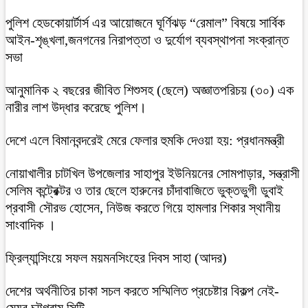
পুলিশ হেডকোয়ার্টার্স এর আয়োজনে ঘূর্ণিঝড় “রেমাল” বিষয়ে সার্বিক
আইন-শৃঙ্খলা,জনগনের নিরাপত্তা ও দুর্যোগ ব্যবস্থাপনা সংক্রান্ত
সভা
আনুমানিক ২ বছরের জীবিত শিশুসহ (ছেলে) অজ্ঞাতপরিচয় (৩০) এক
নারীর লাশ উদ্ধার করেছে পুলিশ।
দেশে এলে বিমানবন্দরেই মেরে ফেলার হুমকি দেওয়া হয়: প্রধানমন্ত্রী
নোয়াখালীর চাটখিল উপজেলার সাহাপুর ইউনিয়নের সোমপাড়ার, সন্ত্রাসী
সেলিম কন্ট্রেক্টর ও তার ছেলে হারুনের চাঁদাবাজিতে ভুক্তভুগী ডুবাই
প্রবাসী সৌরভ হোসেন, নিউজ করতে গিয়ে হামলার শিকার স্থানীয়
সাংবাদিক ।
ফ্রিল্যান্সিংয়ে সফল ময়মনসিংহের দিবস সাহা (আদর)
দেশের অর্থনীতির চাকা সচল করতে সম্মিলিত প্রচেষ্টার বিকল্প নেই-
মেয়র চট্টগ্রাম সিটি