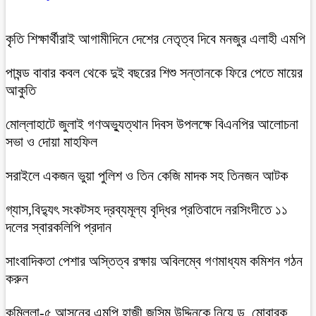
কৃতি শিক্ষার্থীরাই আগামীদিনে দেশের নেতৃত্ব দিবে মনজুর এলাহী এমপি
পাষন্ড বাবার কবল থেকে দুই বছরের শিশু সন্তানকে ফিরে পেতে মায়ের
আকুতি
মোল্লাহাটে জুলাই গণঅভ্যুত্থান দিবস উপলক্ষে বিএনপির আলোচনা
সভা ও দোয়া মাহফিল
সরাইলে একজন ভুয়া পুলিশ ও তিন কেজি মাদক সহ তিনজন আটক
গ্যাস,বিদ্যুৎ সংকটসহ দ্রব্যমূল্য বৃদ্ধির প্রতিবাদে নরসিংদীতে ১১
দলের স্বারকলিপি প্রদান
সাংবাদিকতা পেশার অস্তিত্ব রক্ষায় অবিলম্বে গণমাধ্যম কমিশন গঠন
করুন
কুমিল্লা-৫ আসনের এমপি হাজী জসিম উদ্দিনকে নিয়ে ড. মোবারক