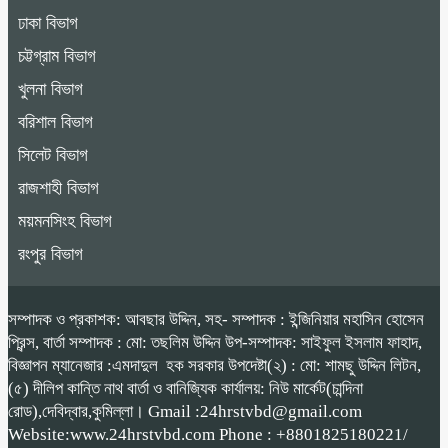
ঢাকা বিভাগ
চট্টগ্রাম বিভাগ
খুলনা বিভাগ
বরিশাল বিভাগ
সিলেট বিভাগ
রাজশাহী বিভাগ
ময়মনসিংহ বিভাগ
রংপুর বিভাগ
সম্পাদক ও প্রকাশক: আবছার উদ্দিন, সহ- সম্পাদক : ইন্জিনিয়ার মহাসিন হোসেন
প্রিন্স, বার্তা সম্পাদক : মো: তছলিম উদ্দিন উপ-সম্পাদক: সাইফুল ইসলাম ফাহাদ,
বিজ্ঞাপন ম্যানেজার :এমদাদুল হক সরকার উপদেষ্টা(২) : মো: শামছু উদ্দিন লিটন,
(৫) দীলিপ কান্তি নাথ বার্তা ও বানিজ্যিক কার্যালয়: নিউ মার্কেট(চান্দিনা
রোড),দেবিদ্বার,কুমিল্লা। Gmail :24hrstvbd@gmail.com
Website:www.24hrstvbd.com Phone : +8801825180221/