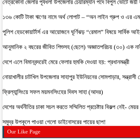
নেত্রকোনা জেলার পূর্বধলা উপজেলার চেয়ারম্যান পদে বিপুল ভোটে জয়ী
১৩৬ কোটি টাকা ঋণের নামে অর্থ লোপাট – “অন লাইন গ্রুপ ও এর এম.
পুলিশ হেডকোয়ার্টার্স এর আয়োজনে ঘূর্ণিঝড় “রেমাল” বিষয়ে সার্বিক আ
আনুমানিক ২ বছরের জীবিত শিশুসহ (ছেলে) অজ্ঞাতপরিচয় (৩০) এক নার
দেশে এলে বিমানবন্দরেই মেরে ফেলার হুমকি দেওয়া হয়: প্রধানমন্ত্রী
নোয়াখালীর চাটখিল উপজেলার সাহাপুর ইউনিয়নের সোমপাড়ার, সন্ত্রাসী সে
ফ্রিল্যান্সিংয়ে সফল ময়মনসিংহের দিবস সাহা (আদর)
দেশের অর্থনীতির চাকা সচল করতে সম্মিলিত প্রচেষ্টার বিকল্প নেই- মেয়র চ
সমুদ্র উপকূলে পাওয়া গেলো ডাইনোসরের পায়ের ছাপ!
Our Like Page