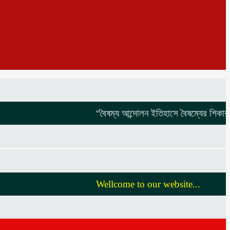
“বৈষম্য আন্দোলন ইতিহাসে বৈষম্যের শিকার:-
বিদ্
Wellcome to our website...