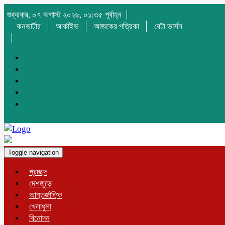
শুক্রবার, ০৭ অগাস্ট ২০২৬, ০১:৩৫ পূর্বাহ্ন
কনভার্টার
আর্কাইভ
আজকের পত্রিকা
বেটা ভার্সন
Toggle navigation
প্রচ্ছদ
দেশজুড়ে
আন্তর্জাতিক
খেলাধুলা
বিনোদন