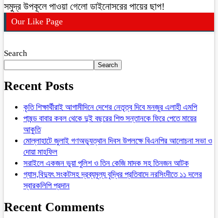
সমুদ্র উপকূলে পাওয়া গেলো ডাইনোসরের পায়ের ছাপ!
Our Like Page
Search
Search
Recent Posts
কৃতি শিক্ষার্থীরাই আগামীদিনে দেশের নেতৃত্ব দিবে মনজুর এলাহী এমপি
পাষন্ড বাবার কবল থেকে দুই বছরের শিশু সন্তানকে ফিরে পেতে মায়ের
আকুতি
মোল্লাহাটে জুলাই গণঅভ্যুত্থান দিবস উপলক্ষে বিএনপির আলোচনা সভা ও
দোয়া মাহফিল
সরাইলে একজন ভুয়া পুলিশ ও তিন কেজি মাদক সহ তিনজন আটক
গ্যাস,বিদ্যুৎ সংকটসহ দ্রব্যমূল্য বৃদ্ধির প্রতিবাদে নরসিংদীতে ১১ দলের
স্বারকলিপি প্রদান
Recent Comments