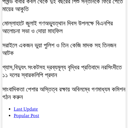
পাষন্ড বাবার কবল থেকে দুই বছরের শিশু সন্তানকে ফিরে পেতে
মায়ের আকুতি
মোল্লাহাটে জুলাই গণঅভ্যুত্থান দিবস উপলক্ষে বিএনপির
আলোচনা সভা ও দোয়া মাহফিল
সরাইলে একজন ভুয়া পুলিশ ও তিন কেজি মাদক সহ তিনজন
আটক
গ্যাস,বিদ্যুৎ সংকটসহ দ্রব্যমূল্য বৃদ্ধির প্রতিবাদে নরসিংদীতে
১১ দলের স্বারকলিপি প্রদান
সাংবাদিকতা পেশার অস্তিত্ব রক্ষায় অবিলম্বে গণমাধ্যম কমিশন
গঠন করুন
Last Update
Popular Post