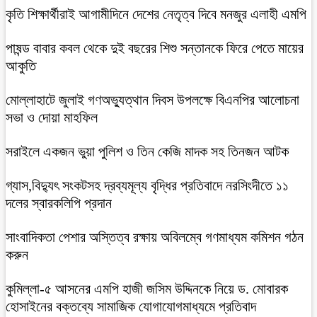
কৃতি শিক্ষার্থীরাই আগামীদিনে দেশের নেতৃত্ব দিবে মনজুর এলাহী এমপি
পাষন্ড বাবার কবল থেকে দুই বছরের শিশু সন্তানকে ফিরে পেতে মায়ের
আকুতি
মোল্লাহাটে জুলাই গণঅভ্যুত্থান দিবস উপলক্ষে বিএনপির আলোচনা
সভা ও দোয়া মাহফিল
সরাইলে একজন ভুয়া পুলিশ ও তিন কেজি মাদক সহ তিনজন আটক
গ্যাস,বিদ্যুৎ সংকটসহ দ্রব্যমূল্য বৃদ্ধির প্রতিবাদে নরসিংদীতে ১১
দলের স্বারকলিপি প্রদান
সাংবাদিকতা পেশার অস্তিত্ব রক্ষায় অবিলম্বে গণমাধ্যম কমিশন গঠন
করুন
কুমিল্লা-৫ আসনের এমপি হাজী জসিম উদ্দিনকে নিয়ে ড. মোবারক
হোসাইনের বক্তব্যে সামাজিক যোগাযোগমাধ্যমে প্রতিবাদ