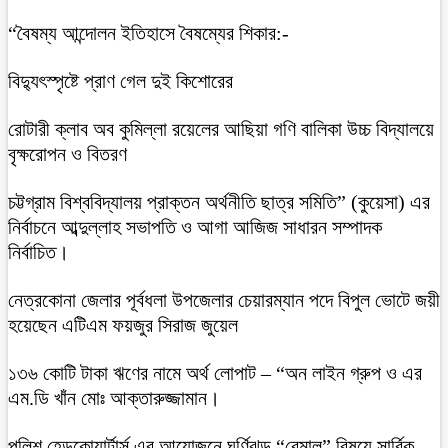
“বৈষম্য আন্দোলন ইতিহাসে বৈষম্যের শিকার:-
বিদ্যুৎস্পৃষ্টে প্রাণ গেল দুই কিশোরের
রোটারী ক্লাব অব কুমিল্লা রয়েলের আছিয়া গণি বালিকা উচ্চ বিদ্যালয়ে
বৃক্ষরোপন ও বিতরণ
চট্টগ্রাম বিশ্ববিদ্যালয় প্রাক্তন অর্থনীতি ছাত্র সমিতি” (কুয়েসা) এর
নির্বাচনে আব্দুল্লাহ সভাপতি ও আগা আজিজ সাধারন সম্পাদক
নির্বাচিত।
নেত্রকোনা জেলার পূর্বধলা উপজেলার চেয়ারম্যান পদে বিপুল ভোটে জয়ী
হয়েছেন এটিএম ফয়জুর সিরাজ জুয়েল
১৩৬ কোটি টাকা ঋণের নামে অর্থ লোপাট – “অন লাইন গ্রুপ ও এর
এম.ডি খাঁন মোঃ আক্তারুজ্জামান।
পুলিশ হেডকোয়ার্টার্স এর আয়োজনে ঘূর্ণিঝড় “রেমাল” বিষয়ে সার্বিক