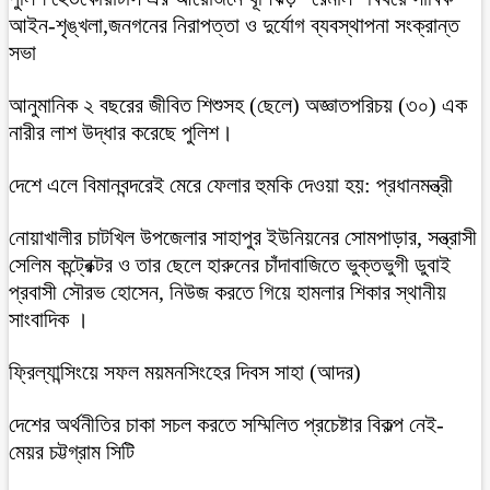
আইন-শৃঙ্খলা,জনগনের নিরাপত্তা ও দুর্যোগ ব্যবস্থাপনা সংক্রান্ত
সভা
আনুমানিক ২ বছরের জীবিত শিশুসহ (ছেলে) অজ্ঞাতপরিচয় (৩০) এক
নারীর লাশ উদ্ধার করেছে পুলিশ।
দেশে এলে বিমানবন্দরেই মেরে ফেলার হুমকি দেওয়া হয়: প্রধানমন্ত্রী
নোয়াখালীর চাটখিল উপজেলার সাহাপুর ইউনিয়নের সোমপাড়ার, সন্ত্রাসী
সেলিম কন্ট্রেক্টর ও তার ছেলে হারুনের চাঁদাবাজিতে ভুক্তভুগী ডুবাই
প্রবাসী সৌরভ হোসেন, নিউজ করতে গিয়ে হামলার শিকার স্থানীয়
সাংবাদিক ।
ফ্রিল্যান্সিংয়ে সফল ময়মনসিংহের দিবস সাহা (আদর)
দেশের অর্থনীতির চাকা সচল করতে সম্মিলিত প্রচেষ্টার বিকল্প নেই-
মেয়র চট্টগ্রাম সিটি