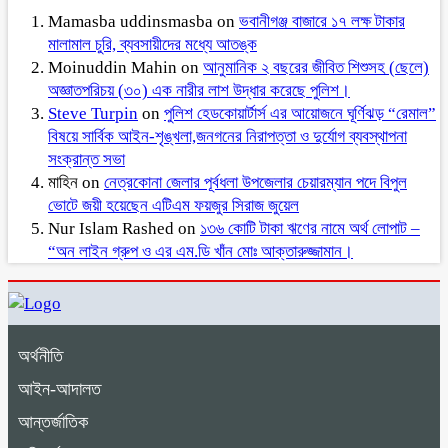
Mamasba uddinsmasba
on
ভবানীগঞ্জ বাজারে ১৭ লক্ষ টাকার
মালামাল চুরি, ব্যবসায়ীদের মধ্যে আতঙ্ক
Moinuddin Mahin
on
আনুমানিক ২ বছরের জীবিত শিশুসহ (ছেলে)
অজ্ঞাতপরিচয় (৩০) এক নারীর লাশ উদ্ধার করেছে পুলিশ।
Steve Turpin
on
পুলিশ হেডকোয়ার্টার্স এর আয়োজনে ঘূর্ণিঝড় “রেমাল”
বিষয়ে সার্বিক আইন-শৃঙ্খলা,জনগনের নিরাপত্তা ও দুর্যোগ ব্যবস্থাপনা
সংক্রান্ত সভা
মাহিন
on
নেত্রকোনা জেলার পূর্বধলা উপজেলার চেয়ারম্যান পদে বিপুল
ভোটে জয়ী হয়েছেন এটিএম ফয়জুর সিরাজ জুয়েল
Nur Islam Rashed
on
১৩৬ কোটি টাকা ঋণের নামে অর্থ লোপাট –
“অন লাইন গ্রুপ ও এর এম.ডি খাঁন মোঃ আক্তারুজ্জামান।
অর্থনীতি
আইন-আদালত
আন্তর্জাতিক