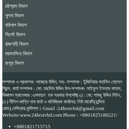
চট্টগ্রাম বিভাগ
খুলনা বিভাগ
বরিশাল বিভাগ
সিলেট বিভাগ
রাজশাহী বিভাগ
ময়মনসিংহ বিভাগ
রংপুর বিভাগ
সম্পাদক ও প্রকাশক: আবছার উদ্দিন, সহ- সম্পাদক : ইন্জিনিয়ার মহাসিন হোসেন
প্রিন্স, বার্তা সম্পাদক : মো: তছলিম উদ্দিন উপ-সম্পাদক: সাইফুল ইসলাম ফাহাদ,
বিজ্ঞাপন ম্যানেজার :এমদাদুল হক সরকার উপদেষ্টা(২) : মো: শামছু উদ্দিন লিটন,
(৫) দীলিপ কান্তি নাথ বার্তা ও বানিজ্যিক কার্যালয়: নিউ মার্কেট(চান্দিনা
রোড),দেবিদ্বার,কুমিল্লা। Gmail :24hrstvbd@gmail.com
Website:www.24hrstvbd.com Phone : +8801825180221/
+8801821715715