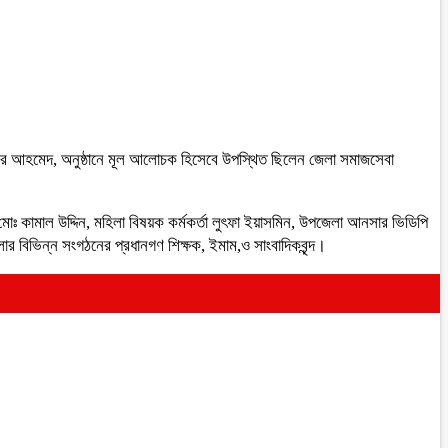
 কবির আহমেদ, অনুষ্ঠানে মূল আলোচক হিসেবে উপস্থিত ছিলেন জেলা সমাজসেবা
মোঃ কামাল উদ্দিন, মহিলা বিষয়ক কর্মকর্তা লুৎফা ইয়াসমিন, উপজেলা আনসার ভিডিপি
লার বিভিন্ন সংগঠনের প্রধানগণ শিক্ষক, ইমাম,ও সাংবাদিকবৃন্দ।