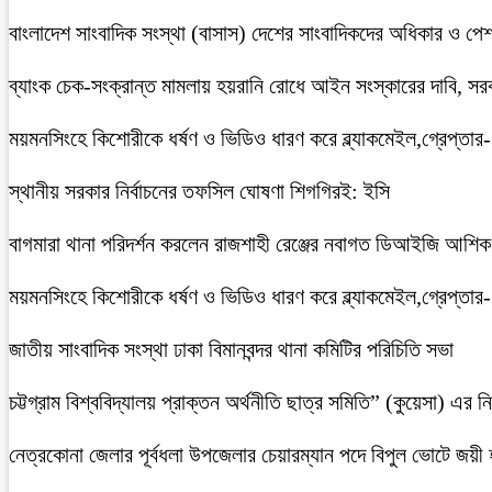
বাংলাদেশ সাংবাদিক সংস্থা (বাসাস) দেশের সাংবাদিকদের অধিকার ও পেশাগত
ব্যাংক চেক-সংক্রান্ত মামলায় হয়রানি রোধে আইন সংস্কারের দাবি, সরকা
ময়মনসিংহে কিশোরীকে ধর্ষণ ও ভিডিও ধারণ করে ব্ল্যাকমেইল,গ্রেপ্তার
স্থানীয় সরকার নির্বাচনের তফসিল ঘোষণা শিগগিরই: ইসি
বাগমারা থানা পরিদর্শন করলেন রাজশাহী রেঞ্জের নবাগত ডিআইজি আশি
ময়মনসিংহে কিশোরীকে ধর্ষণ ও ভিডিও ধারণ করে ব্ল্যাকমেইল,গ্রেপ্তার
জাতীয় সাংবাদিক সংস্থা ঢাকা বিমানবন্দর থানা কমিটির পরিচিতি সভা
চট্টগ্রাম বিশ্ববিদ্যালয় প্রাক্তন অর্থনীতি ছাত্র সমিতি” (কুয়েসা) এর
নেত্রকোনা জেলার পূর্বধলা উপজেলার চেয়ারম্যান পদে বিপুল ভোটে জয়ী