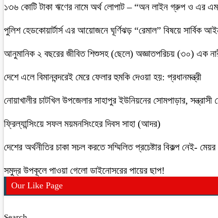
১৩৬ কোটি টাকা ঋণের নামে অর্থ লোপাট – “অন লাইন গ্রুপ ও এর এম.
পুলিশ হেডকোয়ার্টার্স এর আয়োজনে ঘূর্ণিঝড় “রেমাল” বিষয়ে সার্বিক আ
আনুমানিক ২ বছরের জীবিত শিশুসহ (ছেলে) অজ্ঞাতপরিচয় (৩০) এক নার
দেশে এলে বিমানবন্দরেই মেরে ফেলার হুমকি দেওয়া হয়: প্রধানমন্ত্রী
নোয়াখালীর চাটখিল উপজেলার সাহাপুর ইউনিয়নের সোমপাড়ার, সন্ত্রাসী সে
ফ্রিল্যান্সিংয়ে সফল ময়মনসিংহের দিবস সাহা (আদর)
দেশের অর্থনীতির চাকা সচল করতে সম্মিলিত প্রচেষ্টার বিকল্প নেই- মেয়র চ
সমুদ্র উপকূলে পাওয়া গেলো ডাইনোসরের পায়ের ছাপ!
Our Like Page
Search