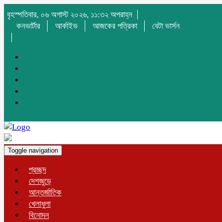
বৃহস্পতিবার, ০৬ অগাস্ট ২০২৬, ১১:৩২ অপরাহ্ন
কনভার্টার
আর্কাইভ
আজকের পত্রিকা
বেটা ভার্সন
Toggle navigation
প্রচ্ছদ
দেশজুড়ে
আন্তর্জাতিক
খেলাধুলা
বিনোদন