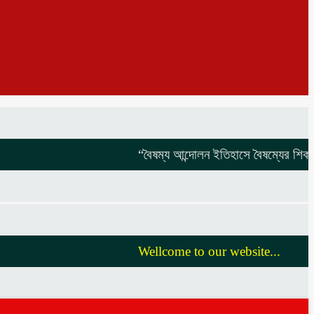
“বৈষম্য আন্দোলন ইতিহাসে বৈষম্যের শিকার:-
বি
Wellcome to our website...