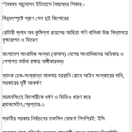
“বৈষম্য আন্দোলন ইতিহাসে বৈষম্যের শিকার:-
বিদ্যুৎস্পৃষ্টে প্রাণ গেল দুই কিশোরের
রোটারী ক্লাব অব কুমিল্লা রয়েলের আছিয়া গণি বালিকা উচ্চ বিদ্যালয়ে
বৃক্ষরোপন ও বিতরণ
বাংলাদেশ সাংবাদিক সংস্থা (বাসাস) দেশের সাংবাদিকদের অধিকার ও
পেশাগত মর্যাদা রক্ষায় অঙ্গীকারবদ্ধ
ব্যাংক চেক-সংক্রান্ত মামলায় হয়রানি রোধে আইন সংস্কারের দাবি,
সরকারের দৃষ্টি আকর্ষণ
ময়মনসিংহে কিশোরীকে ধর্ষণ ও ভিডিও ধারণ করে
ব্ল্যাকমেইল,গ্রেপ্তার-১
স্থানীয় সরকার নির্বাচনের তফসিল ঘোষণা শিগগিরই: ইসি