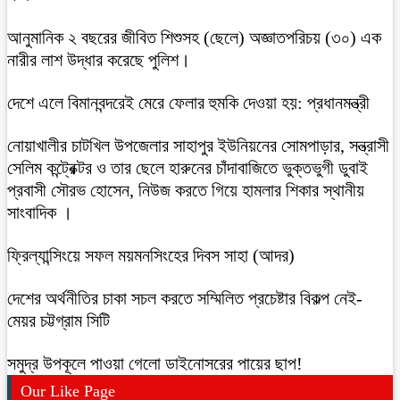
আনুমানিক ২ বছরের জীবিত শিশুসহ (ছেলে) অজ্ঞাতপরিচয় (৩০) এক
নারীর লাশ উদ্ধার করেছে পুলিশ।
দেশে এলে বিমানবন্দরেই মেরে ফেলার হুমকি দেওয়া হয়: প্রধানমন্ত্রী
নোয়াখালীর চাটখিল উপজেলার সাহাপুর ইউনিয়নের সোমপাড়ার, সন্ত্রাসী
সেলিম কন্ট্রেক্টর ও তার ছেলে হারুনের চাঁদাবাজিতে ভুক্তভুগী ডুবাই
প্রবাসী সৌরভ হোসেন, নিউজ করতে গিয়ে হামলার শিকার স্থানীয়
সাংবাদিক ।
ফ্রিল্যান্সিংয়ে সফল ময়মনসিংহের দিবস সাহা (আদর)
দেশের অর্থনীতির চাকা সচল করতে সম্মিলিত প্রচেষ্টার বিকল্প নেই-
মেয়র চট্টগ্রাম সিটি
সমুদ্র উপকূলে পাওয়া গেলো ডাইনোসরের পায়ের ছাপ!
Our Like Page