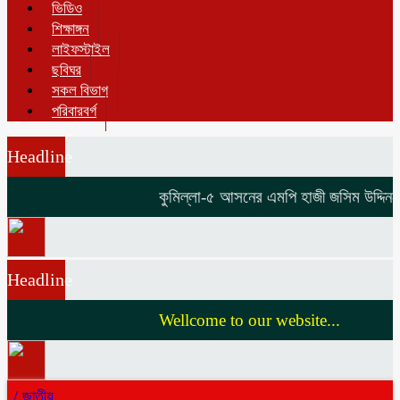
ভিডিও
শিক্ষাঙ্গন
লাইফস্টাইল
ছবিঘর
সকল বিভাগ
পরিবারবর্গ
Headline
কুমিল্লা-৫ আসনের এমপি হাজী জসিম উদ্দিনকে ন
Headline
Wellcome to our website...
/
জাতীয়