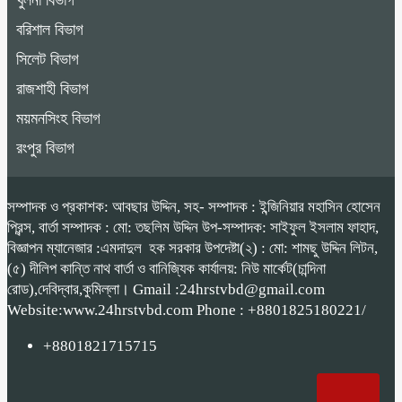
খুলনা বিভাগ
বরিশাল বিভাগ
সিলেট বিভাগ
রাজশাহী বিভাগ
ময়মনসিংহ বিভাগ
রংপুর বিভাগ
সম্পাদক ও প্রকাশক: আবছার উদ্দিন, সহ- সম্পাদক : ইন্জিনিয়ার মহাসিন হোসেন
প্রিন্স, বার্তা সম্পাদক : মো: তছলিম উদ্দিন উপ-সম্পাদক: সাইফুল ইসলাম ফাহাদ,
বিজ্ঞাপন ম্যানেজার :এমদাদুল হক সরকার উপদেষ্টা(২) : মো: শামছু উদ্দিন লিটন,
(৫) দীলিপ কান্তি নাথ বার্তা ও বানিজ্যিক কার্যালয়: নিউ মার্কেট(চান্দিনা
রোড),দেবিদ্বার,কুমিল্লা। Gmail :24hrstvbd@gmail.com
Website:www.24hrstvbd.com Phone : +8801825180221/
+8801821715715