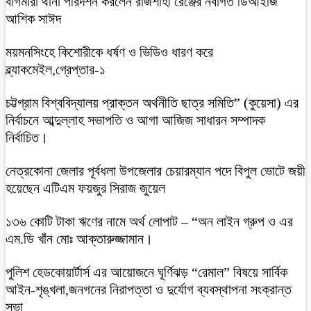
বাগমারা থানা পরিদর্শন করলেন রাজশাহী রেঞ্জের নবাগত ডিআইজি
আশিক সাঈদ
ময়মনসিংহে কিশোরীকে ধর্ষণ ও ভিডিও ধারণ করে
ব্ল্যাকমেইল,গ্রেপ্তার-১
চট্টগ্রাম বিশ্ববিদ্যালয় প্রাক্তন অর্থনীতি ছাত্র সমিতি” (কুয়েসা) এর
নির্বাচনে আব্দুল্লাহ সভাপতি ও আগা আজিজ সাধারন সম্পাদক
নির্বাচিত।
নেত্রকোনা জেলার পূর্বধলা উপজেলার চেয়ারম্যান পদে বিপুল ভোটে জয়ী
হয়েছেন এটিএম ফয়জুর সিরাজ জুয়েল
১৩৬ কোটি টাকা ঋণের নামে অর্থ লোপাট – “অন লাইন গ্রুপ ও এর
এম.ডি খাঁন মোঃ আক্তারুজ্জামান।
পুলিশ হেডকোয়ার্টার্স এর আয়োজনে ঘূর্ণিঝড় “রেমাল” বিষয়ে সার্বিক
আইন-শৃঙ্খলা,জনগনের নিরাপত্তা ও দুর্যোগ ব্যবস্থাপনা সংক্রান্ত
সভা