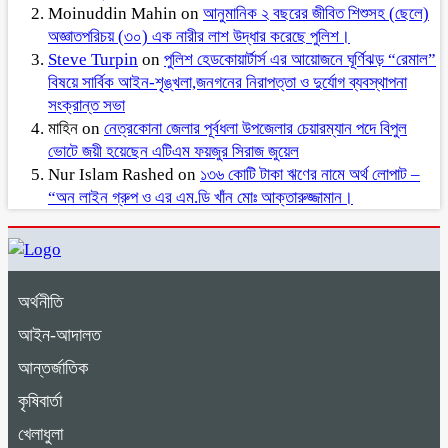
Moinuddin Mahin
on
আনুমানিক ২ বছরের জীবিত শিশুসহ (ছেলে)
অজ্ঞাতপরিচয় (৩০) এক নারীর লাশ উদ্ধার করেছে পুলিশ।
Steve Turpin
on
পুলিশ হেডকোয়ার্টার্স এর আয়োজনে ঘূর্ণিঝড় “রেমাল”
বিষয়ে সার্বিক আইন-শৃঙ্খলা,জনগনের নিরাপত্তা ও দুর্যোগ ব্যবস্থাপনা
সংক্রান্ত সভা
মাহিন
on
নেত্রকোনা জেলার পূর্বধলা উপজেলার চেয়ারম্যান পদে বিপুল
ভোটে জয়ী হয়েছেন এটিএম ফয়জুর সিরাজ জুয়েল
Nur Islam Rashed
on
১৩৬ কোটি টাকা ঋণের নামে অর্থ লোপাট –
“অন লাইন গ্রুপ ও এর এম.ডি খাঁন মোঃ আক্তারুজ্জামান।
অর্থনীতি
আইন-আদালত
আন্তর্জাতিক
কৃষিবার্তা
খেলাধুলা