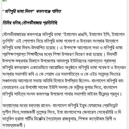
“
মণিপুরি ভাষা দিবস” কমলগঞ্জে পালিত
তিমির বনিক,মৌলভীবাজার প্রতিনিধি:
মৌলভীবাজারের কমলগঞ্জে মনিপুরি ভাষা ‘ইমালোন ঙাঙসি, ইমালোন ইসি, ইমালোন
নুংশিসি’ এই শ্লোগান নিয়ে মনিপুরি ভাষা গবেষণা ও উন্নয়ন সংস্থার উদ্যোগে
মণিপুরি ভাষা দিবস-উদযাপিত হয়েছে। এ উপলক্ষে আলোচনা সভা ও মণিপুরি ভাষা
প্রশিক্ষণপ্রাপ্ত শিক্ষার্থীদের মধ্যে শিক্ষা উপকরণ বিতরণ করা হয়েছে। দিবসটি
উপলক্ষে শুক্রবার বিকালে উপজেলার আদমপুর ইউনিয়নের নয়াপত্তন গ্রামস্থ
মণিপুরি কালচারাল একাডেমিতে আয়োজিত অনুষ্ঠানে মণিপুরি ভাষা গবেষণা ও উন্নয়ন
সংস্থার সভাপতি কবি এ কে শেরাম এর সভাপতিত্বে ও কে এইচ সমেন্দ্র সিংহের
সঞ্চালনায় আলোচনা সভায় অতিথি হিসাবে উপস্থিত ছিলেন- বাংলাদেশ মনিপুরি কাং
ফেডারেশন এর উপদেষ্টা সাবেক ইউপি সদস্য কে মনীন্দ্র কুমার সিংহ, বাংলাদেশ
মণিপুরি সাহিত্য সংসদ কমলগঞ্জ উপজেলা শাখার সভাপতি মাইবম বীরেন্দ্র প্রমুখ।
অন্যান্যের মধ্যে বক্তব্য রাখেন- বাংলাদেশ মণিপুরি ইয়ুথ ফোরামের প্রেসিডেন্ট
সুশীল সিংহ,সমাজকর্মী নৃপেন্দ্র সিংহ, ইমা বাংলাদেশের জেনারেল সেক্রেটারি ও দি
ভানুবিল ড্রামা পার্টির ডিরেক্টর লৈচোম্বম রাজকুমার, শিক্ষক কন্থৌজম শিল্পী ও
গণমাধ্যমকর্মী।