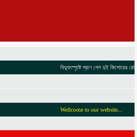
বিদ্যুৎস্পৃষ্টে প্রাণ গেল দুই কিশোরের
রোটারী ক্
Wellcome to our website...