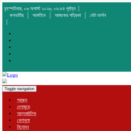
বৃহস্পতিবার, ০৬ অগাস্ট ২০২৬, ০৯:৫৪ পূর্বাহ্ন
কনভার্টার
আর্কাইভ
আজকের পত্রিকা
বেটা ভার্সন
Toggle navigation
প্রচ্ছদ
দেশজুড়ে
আন্তর্জাতিক
খেলাধুলা
বিনোদন