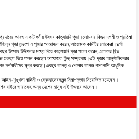
দু সম্প্রদায়ের আরও একটি ধর্মীয় উৎসব কাত্যায়নি পূজা।সোমবার বিজয় দশমী ও প্রতিমা
েলার বিভিন্ন পূজা মন্ডপে এ পূজার আয়োজন করেন,আয়োজক কমিটির লোকেরা।দুর্গা
র উৎসাহ উদ্দীপনার মধ্যে দিয়ে কাত্যায়নি পূজা পালন করেন,এলাকার হিন্দু
চ্চ গুরুত্ব দিয়ে পালন করছেন আয়োজক হিন্দু সম্প্রদায়।এই পূজার আনুষ্ঠানিকতার
কোরেশন দর্শনার্থীদের মুগ্ধ করছে।এবছর কাপড় ও শোলার কাগজ পাশাপাশি আধুনিক
ন আইন-শৃঙ্খলা বাহিনী ও স্বেচ্ছাসেবকবৃন্দ নিরাপত্তায় নিয়োজিত রয়েছেন।
় করছন।দেশের বাইরে ভারতসহ অন্য দেশের মানুষ এই উৎসবে আসেন।