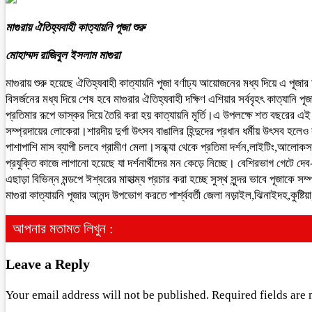
মাগুরায় ঐতিহ্যবাহী কাত্যায়নি পূজা শুরু
মোহাম্মদ রাজিবুল ইসলাম মাগুরা
মাগুরায় শুরু হয়েছে ঐতিহ্যবাহী কাত্যায়নি পূজা বর্ণাঢ্য আয়োজনের মধ্য দিয়ে এ পূজার
বিসর্জনের মধ্য দিয়ে শেষ হবে মাগুরার ঐতিহ্যবাহী দক্ষিণ এশিয়ার সর্ববৃহৎ কাত্যান
প্রতিমার রূপে ভাস্কর দিয়ে তৈরি করা হয় কাত্যায়নি মূর্তি।এ উপলক্ষে শত বছরের এ
সম্প্রদায়ের লোকেরা।শারদীয় দুর্গা উৎসব বাঙালির হিন্দুদের প্রধান ধর্মীয় উৎসব হল
পাশাপাশি মাস ব্যাপী চলবে গ্রামীণ মেলা।সন্ধ্যা থেকে প্রতিমা দর্শন,লাইটিং,আলোকস
প্রযুক্তি কাজে লাগানো হয়েছে যা দর্শনার্থীদের মন কেড়ে নিচ্ছে। বেশিরভাগ গেটে দে
এছাড়া বিভিন্ন মন্ডপে ঈশ্বরের মাহাত্ম্য প্রচার করা হচ্ছে সুস্থ সুন্দর ভাবে পূজাক
মাগুরা কাত্যায়নি পূজার আনন্দ উপভোগ করতে পার্শ্ববর্তী জেলা নড়াইল,ঝিনাইদহ,কুষ্ট
আপনার মতামত লিখুন :
Leave a Reply
Your email address will not be published.
Required fields are