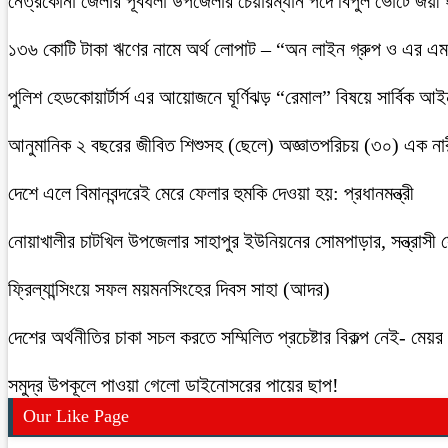
নেত্রকোনা জেলার পূর্বধলা উপজেলার চেয়ারম্যান পদে বিপুল ভোটে জয়ী
১৩৬ কোটি টাকা ঋণের নামে অর্থ লোপাট – “অন লাইন গ্রুপ ও এর এম.
পুলিশ হেডকোয়ার্টার্স এর আয়োজনে ঘূর্ণিঝড় “রেমাল” বিষয়ে সার্বিক আ
আনুমানিক ২ বছরের জীবিত শিশুসহ (ছেলে) অজ্ঞাতপরিচয় (৩০) এক নার
দেশে এলে বিমানবন্দরেই মেরে ফেলার হুমকি দেওয়া হয়: প্রধানমন্ত্রী
নোয়াখালীর চাটখিল উপজেলার সাহাপুর ইউনিয়নের সোমপাড়ার, সন্ত্রাসী সে
ফ্রিল্যান্সিংয়ে সফল ময়মনসিংহের দিবস সাহা (আদর)
দেশের অর্থনীতির চাকা সচল করতে সম্মিলিত প্রচেষ্টার বিকল্প নেই- মেয়র চ
সমুদ্র উপকূলে পাওয়া গেলো ডাইনোসরের পায়ের ছাপ!
Our Like Page