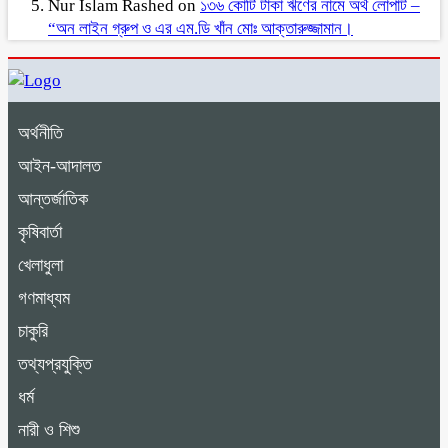
Nur Islam Rashed
on
১৩৬ কোটি টাকা ঋণের নামে অর্থ লোপাট –
“অন লাইন গ্রুপ ও এর এম.ডি খাঁন মোঃ আক্তারুজ্জামান।
অর্থনীতি
আইন-আদালত
আন্তর্জাতিক
কৃষিবার্তা
খেলাধুলা
গণমাধ্যম
চাকুরি
তথ্যপ্রযুক্তি
ধর্ম
নারী ও শিশু