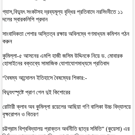
গ্যাস,বিদ্যুৎ সংকটসহ দ্রব্যমূল্য বৃদ্ধির প্রতিবাদে নরসিংদীতে ১১
দলের স্বারকলিপি প্রদান
সাংবাদিকতা পেশার অস্তিত্ব রক্ষায় অবিলম্বে গণমাধ্যম কমিশন গঠন
করুন
কুমিল্লা-৫ আসনের এমপি হাজী জসিম উদ্দিনকে নিয়ে ড. মোবারক
হোসাইনের বক্তব্যে সামাজিক যোগাযোগমাধ্যমে প্রতিবাদ
“বৈষম্য আন্দোলন ইতিহাসে বৈষম্যের শিকার:-
বিদ্যুৎস্পৃষ্টে প্রাণ গেল দুই কিশোরের
রোটারী ক্লাব অব কুমিল্লা রয়েলের আছিয়া গণি বালিকা উচ্চ বিদ্যালয়ে
বৃক্ষরোপন ও বিতরণ
চট্টগ্রাম বিশ্ববিদ্যালয় প্রাক্তন অর্থনীতি ছাত্র সমিতি” (কুয়েসা) এর