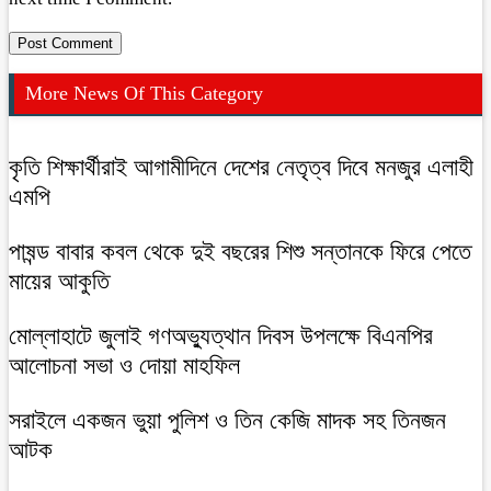
More News Of This Category
কৃতি শিক্ষার্থীরাই আগামীদিনে দেশের নেতৃত্ব দিবে মনজুর এলাহী
এমপি
পাষন্ড বাবার কবল থেকে দুই বছরের শিশু সন্তানকে ফিরে পেতে
মায়ের আকুতি
মোল্লাহাটে জুলাই গণঅভ্যুত্থান দিবস উপলক্ষে বিএনপির
আলোচনা সভা ও দোয়া মাহফিল
সরাইলে একজন ভুয়া পুলিশ ও তিন কেজি মাদক সহ তিনজন
আটক