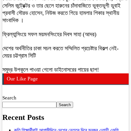
সেলিম কন্ট্রেক্টর ও তার ছেলে হারুনের চাঁদাবাজিতে ভুক্তভুগী ডুবাই
প্রবাসী সৌরভ হোসেন, নিউজ করতে গিয়ে হামলার শিকার স্থানীয়
সাংবাদিক ।
ফ্রিল্যান্সিংয়ে সফল ময়মনসিংহের দিবস সাহা (আদর)
দেশের অর্থনীতির চাকা সচল করতে সম্মিলিত প্রচেষ্টার বিকল্প নেই-
মেয়র চট্টগ্রাম সিটি
সমুদ্র উপকূলে পাওয়া গেলো ডাইনোসরের পায়ের ছাপ!
Our Like Page
Search
Search
Recent Posts
কৃতি শিক্ষার্থীরাই আগামীদিনে দেশের নেতৃত্ব দিবে মনজুর এলাহী এমপি