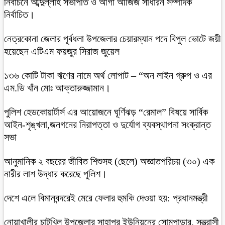
নির্বাচনে আব্দুল্লাহ সভাপতি ও আগা আজিজ সাধারন সম্পাদক
নির্বাচিত।
নেত্রকোনা জেলার পূর্বধলা উপজেলার চেয়ারম্যান পদে বিপুল ভোটে জয়ী
হয়েছেন এটিএম ফয়জুর সিরাজ জুয়েল
১৩৬ কোটি টাকা ঋণের নামে অর্থ লোপাট – “অন লাইন গ্রুপ ও এর
এম.ডি খাঁন মোঃ আক্তারুজ্জামান।
পুলিশ হেডকোয়ার্টার্স এর আয়োজনে ঘূর্ণিঝড় “রেমাল” বিষয়ে সার্বিক
আইন-শৃঙ্খলা,জনগনের নিরাপত্তা ও দুর্যোগ ব্যবস্থাপনা সংক্রান্ত
সভা
আনুমানিক ২ বছরের জীবিত শিশুসহ (ছেলে) অজ্ঞাতপরিচয় (৩০) এক
নারীর লাশ উদ্ধার করেছে পুলিশ।
দেশে এলে বিমানবন্দরেই মেরে ফেলার হুমকি দেওয়া হয়: প্রধানমন্ত্রী
নোয়াখালীর চাটখিল উপজেলার সাহাপুর ইউনিয়নের সোমপাড়ার, সন্ত্রাসী