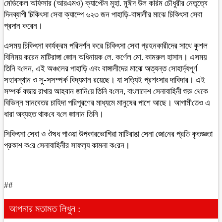
মেডিকেল অফিসার (আরএমও) ক্যাপ্টেন মুহা. মুঈদ উল করিম চৌধুরীর নেতৃত্বে
দিনব্যাপী চিকিৎসা সেবা ক্যাম্পে ৬২৩ জন পাহা‌ড়ি-বাঙ্গালীর মাঝে চিকিৎসা সেবা
প্রদান করেন।
এসময় চিকিৎসা কার্যক্রম পরিদর্শন করে চিকিৎসা সেবা গ্রহনকারীদের সাথে কুশল
বিনিময় করেন মাটিরাঙ্গা জোন অধিনায়ক লে. কর্ণেল মো. কামরুল হাসান। এসময়
তিনি ব‌লেন, এই অঞ্চলের পাহাড়ি এবং বাঙ্গালীদের মাঝে অত্যন্ত সোহার্দ্যপূর্ণ
সহাবস্থান ও সু-সসম্পর্ক বিদ্যমান রয়েছে। যা সত্যিই প্রশংসার দাবিদার। এই
সম্পর্ক বজায় রাখার আহবান জা‌নি‌য়ে তি‌নি ব‌লেন, বাংলাদেশ সেনাবাহিনী শুরু থেকে
বিভিন্ন মানবেতর চাহিদা পরিপূরণের মাধ্যমে মানুষের পাশে আছে। আগামী‌তেও এ
ধারা অব্যহত থাক‌বে ব‌লে জানান তিনি।
সি‌কিৎসা সেবা ও ঔষধ পাওয়া উপকারভো‌গিরা মাটিরাঙা সেনা জো‌নের প্রতি কৃতজ্ঞতা
প্রকাশ ক‌রে সেনাবাহিনীর সাফল‌্য কামনা ক‌রেন।
##
আপনার মতামত লিখুন :