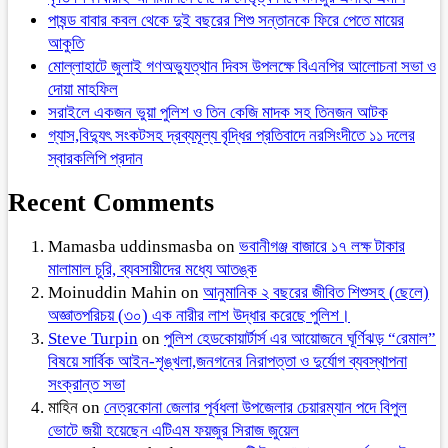
পাষন্ড বাবার কবল থেকে দুই বছরের শিশু সন্তানকে ফিরে পেতে মায়ের
আকুতি
মোল্লাহাটে জুলাই গণঅভ্যুত্থান দিবস উপলক্ষে বিএনপির আলোচনা সভা ও
দোয়া মাহফিল
সরাইলে একজন ভুয়া পুলিশ ও তিন কেজি মাদক সহ তিনজন আটক
গ্যাস,বিদ্যুৎ সংকটসহ দ্রব্যমূল্য বৃদ্ধির প্রতিবাদে নরসিংদীতে ১১ দলের
স্বারকলিপি প্রদান
Recent Comments
Mamasba uddinsmasba
on
ভবানীগঞ্জ বাজারে ১৭ লক্ষ টাকার
মালামাল চুরি, ব্যবসায়ীদের মধ্যে আতঙ্ক
Moinuddin Mahin
on
আনুমানিক ২ বছরের জীবিত শিশুসহ (ছেলে)
অজ্ঞাতপরিচয় (৩০) এক নারীর লাশ উদ্ধার করেছে পুলিশ।
Steve Turpin
on
পুলিশ হেডকোয়ার্টার্স এর আয়োজনে ঘূর্ণিঝড় “রেমাল”
বিষয়ে সার্বিক আইন-শৃঙ্খলা,জনগনের নিরাপত্তা ও দুর্যোগ ব্যবস্থাপনা
সংক্রান্ত সভা
মাহিন
on
নেত্রকোনা জেলার পূর্বধলা উপজেলার চেয়ারম্যান পদে বিপুল
ভোটে জয়ী হয়েছেন এটিএম ফয়জুর সিরাজ জুয়েল