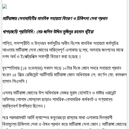
মাটিরাঙ্গায় সেনাবাহিনীর মানবিক সহায়তা বিতরণ ও চিকিৎসা সেবা প্রদান
খাগড়াছড়ি প্রতিনিধি : মোঃ জসিম উদ্দিন/মুজিবুর রহমান ভূঁইয়া
শান্তি, সসম্প্রীতি ও উন্নয়ন কর্মসুচীর অধীন বি‌শেষ মান‌বিক সহায়তা কর্মসূ‌চির
আওতায় মাটিরাঙ্গা সেনা জোনের দায়িত্বপূর্ণ এলাকায় দু:স্থ, অসহায় জনগনের মাঝে
নগদ অর্থ ও ই‌লেক্ট্রনিক্স সমাগ্রী বিতরণ করা হ‌য়ে‌ছে।
বৃহস্প‌তিবার (১৪ ন‌ভেম্বর) সকাল সা‌ড়ে ১০টার দি‌কে জোন সদরে সহায়তা প্রদান
ক‌রেন ১৫ ফিল্ড রেজিমেন্ট আর্টিলারি মাটিরাঙ্গা জোন অধিনায়ক লে: কর্ণেল মো: কামরুল
হাসান পিএস‌সি।
এসময় মাটিরাঙ্গা জোনের উপ অধিনায়ক মেজর মুরাদ হোসাইন ও মাষ্টার ওয়ারেন্ট
অফিসার গোলাম মোস্তফা ছাড়াও সামরিক-বেসামরিক কর্মকর্তা ও গণ্যমান্য
ব্যাক্তিবর্গ উপস্থিত ছিলেন।
প‌রে পরশুরামঘাট আর্মি ক্যাম্পের কবুতরছড়া রাস্তার মাথা এলাকায় দিনব্যাপী
বিনামূল্যে চিকিৎসা সেবা ও ঔষধ প্রদান করে মাটিরাঙ্গা সেনা জোন। মাটিরাঙ্গা জোনের