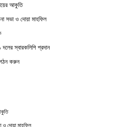
মায়ের আকুতি
চনা সভা ও দোয়া মাহফিল
ক
১১ দলের স্বারকলিপি প্রদান
 গঠন করুন
আকুতি
া ও দোয়া মাহফিল