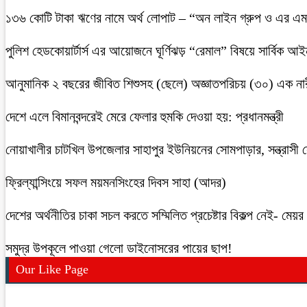
১৩৬ কোটি টাকা ঋণের নামে অর্থ লোপাট – “অন লাইন গ্রুপ ও এর এম.
পুলিশ হেডকোয়ার্টার্স এর আয়োজনে ঘূর্ণিঝড় “রেমাল” বিষয়ে সার্বিক আ
আনুমানিক ২ বছরের জীবিত শিশুসহ (ছেলে) অজ্ঞাতপরিচয় (৩০) এক নার
দেশে এলে বিমানবন্দরেই মেরে ফেলার হুমকি দেওয়া হয়: প্রধানমন্ত্রী
নোয়াখালীর চাটখিল উপজেলার সাহাপুর ইউনিয়নের সোমপাড়ার, সন্ত্রাসী সে
ফ্রিল্যান্সিংয়ে সফল ময়মনসিংহের দিবস সাহা (আদর)
দেশের অর্থনীতির চাকা সচল করতে সম্মিলিত প্রচেষ্টার বিকল্প নেই- মেয়র চ
সমুদ্র উপকূলে পাওয়া গেলো ডাইনোসরের পায়ের ছাপ!
Our Like Page