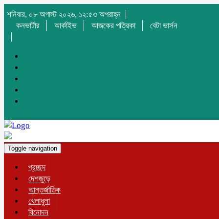
শনিবার, ০৮ অগাস্ট ২০২৬, ১২:৫৩ অপরাহ্ন
কনভার্টার
আর্কাইভ
আজকের পত্রিকা
বেটা ভার্সন
Toggle navigation
প্রচ্ছদ
দেশজুড়ে
আন্তর্জাতিক
খেলাধুলা
বিনোদন