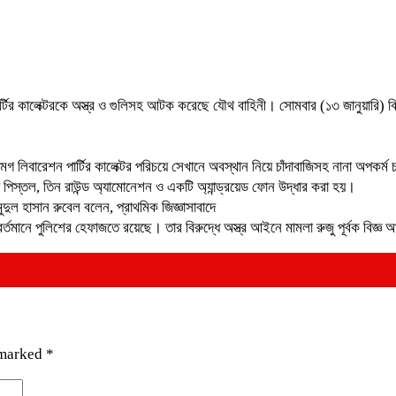
পার্টির কালেক্টরকে অস্ত্র ও গুলিসহ আটক করেছে যৌথ বাহিনী। সোমবার (১৩ জানুয়া
িবারেশন পার্টির কালেক্টর পরিচয়ে সেখানে অবস্থান নিয়ে চাঁদাবাজিসহ নানা অপকর্ম চা
্তল, তিন রাউন্ড অ্যামোনেশন ও একটি অ্যান্ড্রয়েড ফোন উদ্ধার করা হয়।
দুল হাসান রুবেল বলেন, প্রাথমিক জিজ্ঞাসাবাদে
র্তমানে পুলিশের হেফাজতে রয়েছে। তার বিরুদ্ধে অস্ত্র আইনে মামলা রুজু পূর্বক বিজ্
 marked
*