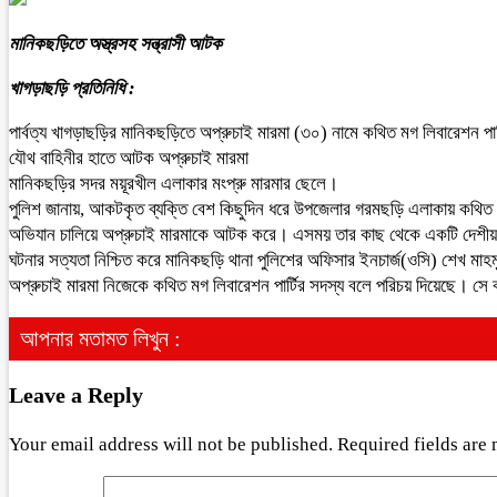
মানিকছড়িতে অস্ত্রসহ সন্ত্রাসী আটক
খাগড়াছড়ি প্রতিনিধি :
পার্বত্য খাগড়াছড়ির মানিকছড়িতে অপ্রুচাই মারমা (৩০) নামে কথিত মগ লিবারেশন 
যৌথ বাহিনীর হাতে আটক অপ্রুচাই মারমা
মানিকছড়ির সদর ময়ূরখীল এলাকার মংপ্রু মারমার ছেলে।
পুলিশ জানায়, আকটকৃত ব্যক্তি বেশ কিছুদিন ধরে উপজেলার গরমছড়ি এলাকায় কথিত মগ ল
অভিযান চালিয়ে অপ্রুচাই মারমাকে আটক করে। এসময় তার কাছ থেকে একটি দেশীয় পিস
ঘটনার সত্যতা নিশ্চিত করে মানিকছড়ি থানা পুলিশের অফিসার ইনচার্জ(ওসি) শেখ মাহমু
অপ্রুচাই মারমা নিজেকে কথিত মগ লিবারেশন পার্টির সদস্য বলে পরিচয় দিয়েছে। সে ব
আপনার মতামত লিখুন :
Leave a Reply
Your email address will not be published.
Required fields are