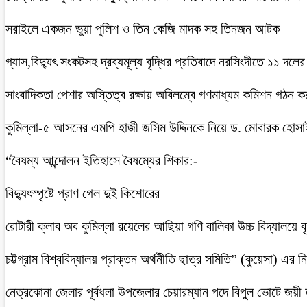
সরাইলে একজন ভুয়া পুলিশ ও তিন কেজি মাদক সহ তিনজন আটক
গ্যাস,বিদ্যুৎ সংকটসহ দ্রব্যমূল্য বৃদ্ধির প্রতিবাদে নরসিংদীতে ১১ দলের
সাংবাদিকতা পেশার অস্তিত্ব রক্ষায় অবিলম্বে গণমাধ্যম কমিশন গঠন ক
কুমিল্লা-৫ আসনের এমপি হাজী জসিম উদ্দিনকে নিয়ে ড. মোবারক হোসা
“বৈষম্য আন্দোলন ইতিহাসে বৈষম্যের শিকার:-
বিদ্যুৎস্পৃষ্টে প্রাণ গেল দুই কিশোরের
রোটারী ক্লাব অব কুমিল্লা রয়েলের আছিয়া গণি বালিকা উচ্চ বিদ্যালয়ে 
চট্টগ্রাম বিশ্ববিদ্যালয় প্রাক্তন অর্থনীতি ছাত্র সমিতি” (কুয়েসা) এর
নেত্রকোনা জেলার পূর্বধলা উপজেলার চেয়ারম্যান পদে বিপুল ভোটে জয়ী