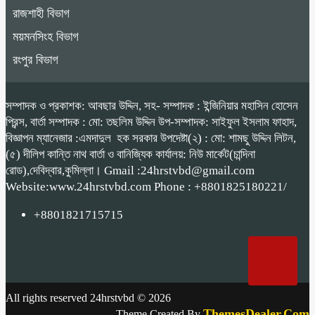
রাজশাহী বিভাগ
ময়মনসিংহ বিভাগ
রংপুর বিভাগ
সম্পাদক ও প্রকাশক: আবছার উদ্দিন, সহ- সম্পাদক : ইন্জিনিয়ার মহাসিন হোসেন
প্রিন্স, বার্তা সম্পাদক : মো: তছলিম উদ্দিন উপ-সম্পাদক: সাইফুল ইসলাম ফাহাদ,
বিজ্ঞাপন ম্যানেজার :এমদাদুল হক সরকার উপদেষ্টা(২) : মো: শামছু উদ্দিন লিটন,
(৫) দীলিপ কান্তি নাথ বার্তা ও বানিজ্যিক কার্যালয়: নিউ মার্কেট(চান্দিনা
রোড),দেবিদ্বার,কুমিল্লা। Gmail :24hrstvbd@gmail.com
Website:www.24hrstvbd.com Phone : +8801825180221/
+8801821715715
All rights reserved 24hrstvbd © 2026
ThemesDealer.Com
Theme Created By