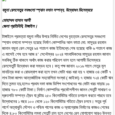
যমুনা রেলসেতুর সবগুলো স্প্যান বসান সম্পন্ন, উদ্বোধন ডিসেম্বরে
মোহাম্মদ হাসান আলী
জেলা প্রতিনিধি, টাঙ্গাইল।
টাঙ্গাইলে প্রমত্তা যমুনা নদীর উপরে নির্মিত দেশের বৃহত্তম রেলসেতুর সবগুলো
স্প্যান বসানো সম্পন্ন হয়েছে নির্মাণ কোম্পানির আল ফাতা মো: মাসুদুর রহমান
জানান যমুনা রেল সেতুর ৯৪ শতাংশ কাজ ইতিমধ্যে শেষ হয়েছে বাকি ৬ শতাংশ কাজ
এ মাসেই শেষ হবে আজ ৪’ সেপ্টেম্বর ২০২৪ সাংবাদিকদের মাসুদুর রহমান জানান
সবকিছু ঠিক থাকলে অর্থাৎ কাজ করার পরিবেশ ভাল হলে আগামী ডিসেম্বরে
রেলসেতুটি উদ্বোধন করা সম্ভব হবে। কতৃ পক্ষ জানান ২০১৬ সালে সেতুর মূল
মানচিত্র করা ও রোডম্যাপ করা হলে তখন মোটা খরচ ধরা হয় ৭ হাজার ৩৪ কোটি ৭
লাখ টাকা জাপন আন্তর্জাতিক সহযোগিতা সংস্থা ( জাইকা) ৭ হাজার ৭২৪ কোটি ঋন
দিতে সন্মত হয়,হলেও প্রথম দফা কাজ ডিপিপ সংশোধনের পর মোটা খরচ দাড়ায় ১৬
হাজার ৭৮০ কোটি টাকা। নির্মাণ কোম্পানির প্রকৌশলীগন জানন সেতুটি সাধারণ ও
দ্রুতগতি সম্পন্ন ট্রেন যা ঘন্টায় ২৫০ কিলোমিটার গতিতে চলাচল করতে পারবে তবে
উদ্বোধনের ১ বছর ১০০ থেকে ১২০ কিলোমিটার গতিতে ট্রেন চলবে। সতুর পূর্ব
পার্শে অত্যাধুনি স্টেশন ও পশ্চিম পাশের কাজ ও অ্যাপ্রোজ নির্মাণের কাজও শেষের
দিকে ৪.৮০ কিলোমিটার লম্বা সেতুটি চালু হলে দেশের রেল যোগাযোগ আরও উন্নত