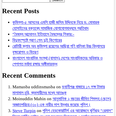
Recent Posts
কুমিল্লা-৫ আসনের এমপি হাজী জসিম উদ্দিনকে নিয়ে ড. মোবারক
হোসাইনের বক্তব্যে সামাজিক যোগাযোগমাধ্যমে প্রতিবাদ
“বৈষম্য আন্দোলন ইতিহাসে বৈষম্যের শিকার:-
বিদ্যুৎস্পৃষ্টে প্রাণ গেল দুই কিশোরের
রোটারী ক্লাব অব কুমিল্লা রয়েলের আছিয়া গণি বালিকা উচ্চ বিদ্যালয়ে
বৃক্ষরোপন ও বিতরণ
বাংলাদেশ সাংবাদিক সংস্থা (বাসাস) দেশের সাংবাদিকদের অধিকার ও
পেশাগত মর্যাদা রক্ষায় অঙ্গীকারবদ্ধ
Recent Comments
Mamasba uddinsmasba
on
ভবানীগঞ্জ বাজারে ১৭ লক্ষ টাকার
মালামাল চুরি, ব্যবসায়ীদের মধ্যে আতঙ্ক
Moinuddin Mahin
on
আনুমানিক ২ বছরের জীবিত শিশুসহ (ছেলে)
অজ্ঞাতপরিচয় (৩০) এক নারীর লাশ উদ্ধার করেছে পুলিশ।
Steve Turpin
on
পুলিশ হেডকোয়ার্টার্স এর আয়োজনে ঘূর্ণিঝড় “রেমাল”