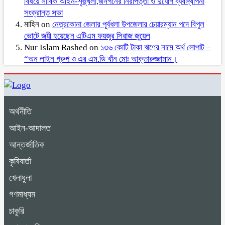
বিষয়ে সার্বিক আইন-শৃঙ্খলা,জনগনের নিরাপত্তা ও দুর্যোগ ব্যবস্থাপনা
সংক্রান্ত সভা
মাহিন
on
নেত্রকোনা জেলার পূর্বধলা উপজেলার চেয়ারম্যান পদে বিপুল
ভোটে জয়ী হয়েছেন এটিএম ফয়জুর সিরাজ জুয়েল
Nur Islam Rashed
on
১৩৬ কোটি টাকা ঋণের নামে অর্থ লোপাট –
“অন লাইন গ্রুপ ও এর এম.ডি খাঁন মোঃ আক্তারুজ্জামান।
অর্থনীতি
আইন-আদালত
আন্তর্জাতিক
কৃষিবার্তা
খেলাধুলা
গণমাধ্যম
চাকুরি