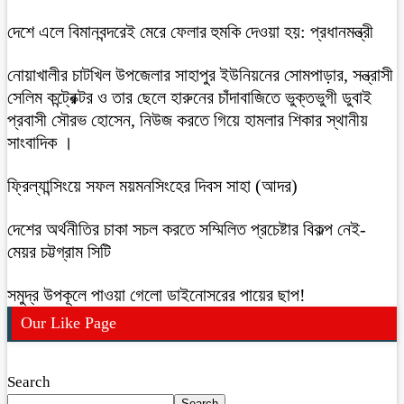
দেশে এলে বিমানবন্দরেই মেরে ফেলার হুমকি দেওয়া হয়: প্রধানমন্ত্রী
নোয়াখালীর চাটখিল উপজেলার সাহাপুর ইউনিয়নের সোমপাড়ার, সন্ত্রাসী
সেলিম কন্ট্রেক্টর ও তার ছেলে হারুনের চাঁদাবাজিতে ভুক্তভুগী ডুবাই
প্রবাসী সৌরভ হোসেন, নিউজ করতে গিয়ে হামলার শিকার স্থানীয়
সাংবাদিক ।
ফ্রিল্যান্সিংয়ে সফল ময়মনসিংহের দিবস সাহা (আদর)
দেশের অর্থনীতির চাকা সচল করতে সম্মিলিত প্রচেষ্টার বিকল্প নেই-
মেয়র চট্টগ্রাম সিটি
সমুদ্র উপকূলে পাওয়া গেলো ডাইনোসরের পায়ের ছাপ!
Our Like Page
Search
Search