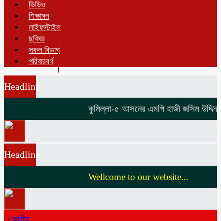
ভিডিও
শিক্ষাঙ্গন
লাইফস্টাইল
ছবিঘর
সকল বিভাগ
পরিবারবর্গ
Headline
কুমিল্লা-৫ আসনের এমপি হাজী জসিম উদ্দিনকে ন
Headline
Wellcome to our website...
/
জাতীয়