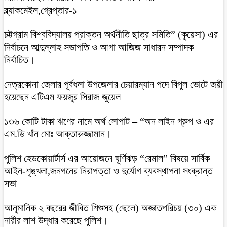
ব্ল্যাকমেইল,গ্রেপ্তার-১
চট্টগ্রাম বিশ্ববিদ্যালয় প্রাক্তন অর্থনীতি ছাত্র সমিতি” (কুয়েসা) এর
নির্বাচনে আব্দুল্লাহ সভাপতি ও আগা আজিজ সাধারন সম্পাদক
নির্বাচিত।
নেত্রকোনা জেলার পূর্বধলা উপজেলার চেয়ারম্যান পদে বিপুল ভোটে জয়ী
হয়েছেন এটিএম ফয়জুর সিরাজ জুয়েল
১৩৬ কোটি টাকা ঋণের নামে অর্থ লোপাট – “অন লাইন গ্রুপ ও এর
এম.ডি খাঁন মোঃ আক্তারুজ্জামান।
পুলিশ হেডকোয়ার্টার্স এর আয়োজনে ঘূর্ণিঝড় “রেমাল” বিষয়ে সার্বিক
আইন-শৃঙ্খলা,জনগনের নিরাপত্তা ও দুর্যোগ ব্যবস্থাপনা সংক্রান্ত
সভা
আনুমানিক ২ বছরের জীবিত শিশুসহ (ছেলে) অজ্ঞাতপরিচয় (৩০) এক
নারীর লাশ উদ্ধার করেছে পুলিশ।