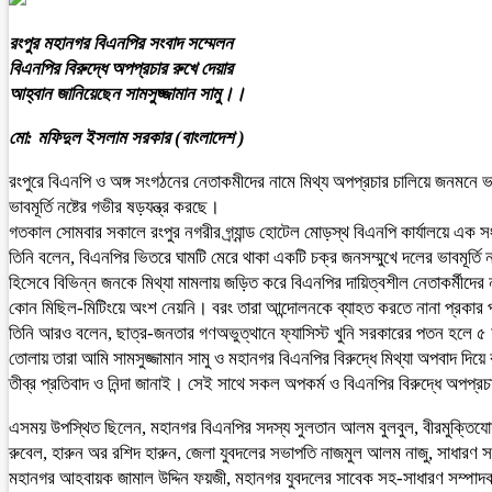
রংপুর মহানগর বিএনপির সংবাদ সম্মেলন
বিএনপির বিরুদ্ধে অপপ্রচার রুখে দেয়ার
আহ্বান জানিয়েছেন সামসুজ্জামান সামু।।
মো: মফিদুল ইসলাম সরকার (বাংলাদেশ )
রংপুরে বিএনপি ও অঙ্গ সংগঠনের নেতাকমীদের নামে মিথ্য অপপ্রচার চালিয়ে জনমনে ভা
ভাবমূর্তি নষ্টের গভীর ষড়যন্ত্র করছে।
গতকাল সোমবার সকালে রংপুর নগরীর গ্র্যান্ড হোটেল মোড়স্থ বিএনপি কার্যালয়ে এক
তিনি বলেন, বিএনপির ভিতরে ঘামটি মেরে থাকা একটি চক্র জনসম্মুখে দলের ভাবমূর্ত
হিসেবে বিভিন্ন জনকে মিথ্যা মামলায় জড়িত করে বিএনপির দায়িত্বশীল নেতাকর্মীদের 
কোন মিছিল-মিটিংয়ে অংশ নেয়নি। বরং তারা আন্দোলনকে ব্যাহত করতে নানা প্রকার প্
তিনি আরও বলেন, ছাত্র-জনতার গণঅভুত্থানে ফ্যাসিস্ট খুনি সরকারের পতন হলে ৫ 
তোলায় তারা আমি সামসুজ্জামান সামু ও মহানগর বিএনপির বিরুদ্ধে মিথ্যা অপবাদ দ
তীব্র প্রতিবাদ ও নিন্দা জানাই। সেই সাথে সকল অপকর্ম ও বিএনপির বিরুদ্ধে অপপ্র
এসময় উপস্থিত ছিলেন, মহানগর বিএনপির সদস্য সুলতান আলম বুলবুল, বীরমুক্তিযোদ্
রুবেল, হারুন অর রশিদ হারুন, জেলা যুবদলের সভাপতি নাজমুল আলম নাজু, সাধারণ সম্
মহানগর আহবায়ক জামাল উদ্দিন ফয়জী, মহানগর যুবদলের সাবেক সহ-সাধারণ সম্পাদক 