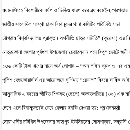
ময়মনসিংহে কিশোরীকে ধর্ষণ ও ভিডিও ধারণ করে ব্ল্যাকমেইল,গ্রেপ্তার
জাতীয় সাংবাদিক সংস্থা ঢাকা বিমানবন্দর থানা কমিটির পরিচিতি সভা
চট্টগ্রাম বিশ্ববিদ্যালয় প্রাক্তন অর্থনীতি ছাত্র সমিতি” (কুয়েসা) এর
নেত্রকোনা জেলার পূর্বধলা উপজেলার চেয়ারম্যান পদে বিপুল ভোটে জয়ী
১৩৬ কোটি টাকা ঋণের নামে অর্থ লোপাট – “অন লাইন গ্রুপ ও এর এম.
পুলিশ হেডকোয়ার্টার্স এর আয়োজনে ঘূর্ণিঝড় “রেমাল” বিষয়ে সার্বিক আ
আনুমানিক ২ বছরের জীবিত শিশুসহ (ছেলে) অজ্ঞাতপরিচয় (৩০) এক নার
দেশে এলে বিমানবন্দরেই মেরে ফেলার হুমকি দেওয়া হয়: প্রধানমন্ত্রী
নোয়াখালীর চাটখিল উপজেলার সাহাপুর ইউনিয়নের সোমপাড়ার, সন্ত্রাসী সে