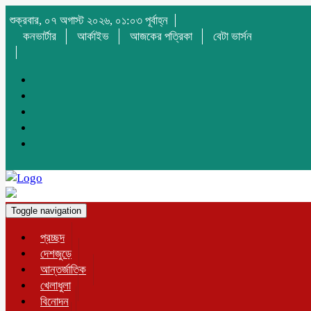
শুক্রবার, ০৭ অগাস্ট ২০২৬, ০১:০৩ পূর্বাহ্ন
কনভার্টার
আর্কাইভ
আজকের পত্রিকা
বেটা ভার্সন
Toggle navigation
প্রচ্ছদ
দেশজুড়ে
আন্তর্জাতিক
খেলাধুলা
বিনোদন