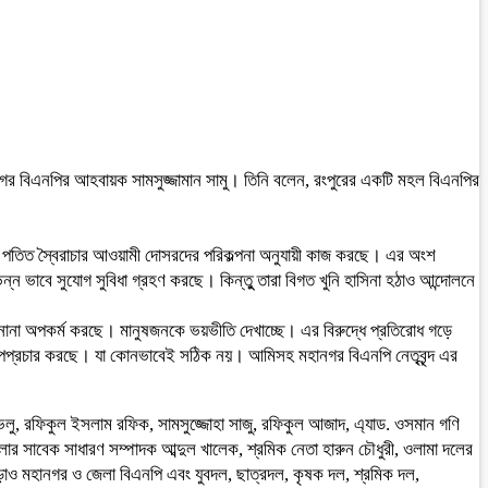
মহানগর বিএনপির আহবায়ক সামসুজ্জামান সামু। তিনি বলেন, রংপুরের একটি মহল বিএনপির
ারা পতিত স্বৈরাচার আওয়ামী দোসরদের পরিকল্পনা অনুযায়ী কাজ করছে। এর অংশ
ন ভাবে সুযোগ সুবিধা গ্রহণ করছে। কিন্তুু তারা বিগত খুনি হাসিনা হঠাও আন্দোলনে
নানা অপকর্ম করছে। মানুষজনকে ভয়ভীতি দেখাচ্ছে। এর বিরুদ্ধে প্রতিরোধ গড়ে
ে অপপ্রচার করছে। যা কোনভাবেই সঠিক নয়। আমিসহ মহানগর বিএনপি নেতৃবৃন্দ এর
ভলু, রফিকুল ইসলাম রফিক, সামসুজ্জোহা সাজু, রফিকুল আজাদ, এ্যাড. ওসমান গণি
লার সাবেক সাধারণ সম্পাদক আব্দুল খালেক, শ্রমিক নেতা হারুন চৌধুরী, ওলামা দলের
ড়াও মহানগর ও জেলা বিএনপি এবং যুবদল, ছাত্রদল, কৃষক দল, শ্রমিক দল,