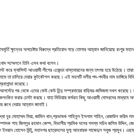
বমূর্তি ক্ষুন্নের অপচেষ্টার বিরুদ্ধে প্রতিরোধ গড়ে তোলার আহ্বান জানিয়েছে রংপুর 
 সংবাদ সম্মেলনে তিনি এসব কথা বলেন।
ি নস্ট করে ফ্যাসিস্ট আওয়ামী লীগের এজেন্ডা বাস্তবায়নের জন্য তৎপর হয়ে উঠেছে। ত
নামে তা চালিয়ে দেয়ার কুটকৌশল করছে। এই মহলটি দলীয় পদ-পদবীর নাম ভাঙ্গিয়ে বিভিন্
রবাগান্ডা করেছে।
আগস্টের পর থেকে এদের কেউ কেউ হিন্দু সম্প্রদায়ের বাড়িঘর-জমিজমা দখল করেছে। 
িয়ে কলংকিত করার চেস্টা করছে। যাহা মিডিয়ায় কর্মরত কিছু আওয়ামী দোসরদের মাধ্যম
চার রুখে দেয়ার আহ্বান জানাই।
ধা নুর মোহাম্মদ মিয়া, জামিল খান,প্রভাষক শাহিনুল ইসলাম শাহিন, রেজাউল করিম লা
পাদক শাহ জিল্লুর রহমান জেম্স, বিভাগীয় শ্রমিক দলের সদস্য সচিব জসিম উদ্দিন, জে
ইমরান হোসেন মিন্টু, মহানগর ছাত্রদলের যুগ্ম আহবায়ক সাজেদুল সবুজ প্রমুখ। এছা