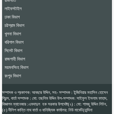
রাজনীতি
লাইফস্টাইল
ঢাকা বিভাগ
চট্টগ্রাম বিভাগ
খুলনা বিভাগ
বরিশাল বিভাগ
সিলেট বিভাগ
রাজশাহী বিভাগ
ময়মনসিংহ বিভাগ
রংপুর বিভাগ
সম্পাদক ও প্রকাশক: আবছার উদ্দিন, সহ- সম্পাদক : ইন্জিনিয়ার মহাসিন হোসেন
প্রিন্স, বার্তা সম্পাদক : মো: তছলিম উদ্দিন উপ-সম্পাদক: সাইফুল ইসলাম ফাহাদ,
বিজ্ঞাপন ম্যানেজার :এমদাদুল হক সরকার উপদেষ্টা(২) : মো: শামছু উদ্দিন লিটন,
(৫) দীলিপ কান্তি নাথ বার্তা ও বানিজ্যিক কার্যালয়: নিউ মার্কেট(চান্দিনা