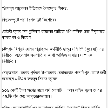
“বৈষম্য আন্দোলন ইতিহাসে বৈষম্যের শিকার:-
বিদ্যুৎস্পৃষ্টে প্রাণ গেল দুই কিশোরের
রোটারী ক্লাব অব কুমিল্লা রয়েলের আছিয়া গণি বালিকা উচ্চ বিদ্যালয়ে
বৃক্ষরোপন ও বিতরণ
চট্টগ্রাম বিশ্ববিদ্যালয় প্রাক্তন অর্থনীতি ছাত্র সমিতি” (কুয়েসা) এর
নির্বাচনে আব্দুল্লাহ সভাপতি ও আগা আজিজ সাধারন সম্পাদক
নির্বাচিত।
নেত্রকোনা জেলার পূর্বধলা উপজেলার চেয়ারম্যান পদে বিপুল ভোটে জয়ী
হয়েছেন এটিএম ফয়জুর সিরাজ জুয়েল
১৩৬ কোটি টাকা ঋণের নামে অর্থ লোপাট – “অন লাইন গ্রুপ ও এর
এম.ডি খাঁন মোঃ আক্তারুজ্জামান।
পুলিশ হেডকোয়ার্টার্স এর আয়োজনে ঘূর্ণিঝড় “রেমাল” বিষয়ে সার্বিক