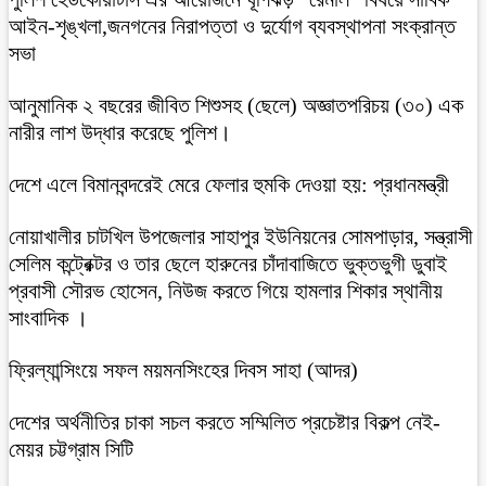
আইন-শৃঙ্খলা,জনগনের নিরাপত্তা ও দুর্যোগ ব্যবস্থাপনা সংক্রান্ত
সভা
আনুমানিক ২ বছরের জীবিত শিশুসহ (ছেলে) অজ্ঞাতপরিচয় (৩০) এক
নারীর লাশ উদ্ধার করেছে পুলিশ।
দেশে এলে বিমানবন্দরেই মেরে ফেলার হুমকি দেওয়া হয়: প্রধানমন্ত্রী
নোয়াখালীর চাটখিল উপজেলার সাহাপুর ইউনিয়নের সোমপাড়ার, সন্ত্রাসী
সেলিম কন্ট্রেক্টর ও তার ছেলে হারুনের চাঁদাবাজিতে ভুক্তভুগী ডুবাই
প্রবাসী সৌরভ হোসেন, নিউজ করতে গিয়ে হামলার শিকার স্থানীয়
সাংবাদিক ।
ফ্রিল্যান্সিংয়ে সফল ময়মনসিংহের দিবস সাহা (আদর)
দেশের অর্থনীতির চাকা সচল করতে সম্মিলিত প্রচেষ্টার বিকল্প নেই-
মেয়র চট্টগ্রাম সিটি