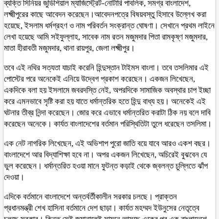
ব্যক্তি সিনিয়র জুডিশিয়াল ম্যাজিস্ট্রেট-নোটারি পাবলিক, সমগ্র বাংলাদেশ,
লক্ষ্মীপুরের কাছে আবেদন করেছেন।আবেদনপত্রে বিষয়বস্তু হিসাবে উল্লেখ করা
হয়েছে, ইসলাম ধর্মগ্রহণ ও নাম পরিবর্তন সংক্রান্ত ঘোষণা। সেখানে প্রথম লাইনে
লেখা হয়েছে আমি সইফুল্লাহ, সাবেক নাম রতন মজুমদার পিতা রামকৃষ্ণ মজুমদার,
মাতা হীরাবতী মজুমদার, থানা রায়পুর, জেলা লক্ষ্মীপুর।
তবে এই নথির সত্যতা যাচাই করেনি হিন্দুস্তান টাইমস বাংলা। তবে তসলিমার এই
পোস্টের পরে অনেকেই এনিয়ে উদ্বেগ প্রকাশ করেছেন। একজন লিখেছেন,
একদিকে বলা হয় ইসলামে জবরদস্তি নেই, অপরদিকে সামাজিক অবস্থার চাপ ইচ্ছা
করে এমনভাবে সৃষ্টি করা হয় যাতে ধর্মান্তরিক হতে হিন্দু বাধ্য হয়। অনেকেই এই
ঘটনার তীব্র নিন্দা করেছেন। জোর করে এভাবে ধর্মান্তরিত করাটা ঠিক নয় বলে দাবি
করেছেন অনেকে। কার্যত বাংলাদেশের বর্তমান পরিস্থিতিটা তুলে ধরেছেন তসলিমা।
এক নেট নাগরিক লিখেছেন, এই অভিশাপ পুরো জাতি বয়ে যাবে আরও একশ বছর।
বাংলাদেশে আর বিদ্যাশিক্ষা হবে না। অপর একজন লিখেছেন, অচিরেই বুঝবেন যে
ভুল করেছেন। ধর্মান্তরিত হওয়া মানে ফুটন্ত কড়াই থেকে জ্বলন্ত চুল্লিতে ঝাঁপ
দেওয়া।
এদিকে বর্তমানে বাংলাদেশে অন্তর্বর্তীকালীন সরকার চলছে। প্রাক্তন
প্রধানমন্ত্রী শেখ হাসিনা বর্তমানে দেশ ছাড়া। কার্যত মহম্মদ ইউনুসের নেতৃত্বে