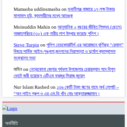
Mamasba uddinsmasba
on
ভবানীগঞ্জ বাজারে ১৭ লক্ষ টাকার
মালামাল চুরি, ব্যবসায়ীদের মধ্যে আতঙ্ক
Moinuddin Mahin
on
আনুমানিক ২ বছরের জীবিত শিশুসহ (ছেলে)
অজ্ঞাতপরিচয় (৩০) এক নারীর লাশ উদ্ধার করেছে পুলিশ।
Steve Turpin
on
পুলিশ হেডকোয়ার্টার্স এর আয়োজনে ঘূর্ণিঝড় “রেমাল”
বিষয়ে সার্বিক আইন-শৃঙ্খলা,জনগনের নিরাপত্তা ও দুর্যোগ ব্যবস্থাপনা
সংক্রান্ত সভা
মাহিন
on
নেত্রকোনা জেলার পূর্বধলা উপজেলার চেয়ারম্যান পদে বিপুল
ভোটে জয়ী হয়েছেন এটিএম ফয়জুর সিরাজ জুয়েল
Nur Islam Rashed
on
১৩৬ কোটি টাকা ঋণের নামে অর্থ লোপাট –
“অন লাইন গ্রুপ ও এর এম.ডি খাঁন মোঃ আক্তারুজ্জামান।
অর্থনীতি