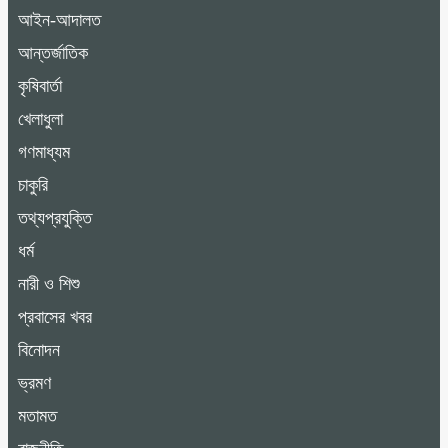
আইন-আদালত
আন্তর্জাতিক
কৃষিবার্তা
খেলাধুলা
গণমাধ্যম
চাকুরি
তথ্যপ্রযুক্তি
ধর্ম
নারী ও শিশু
প্রবাসের খবর
বিনোদন
ভ্রমণ
মতামত