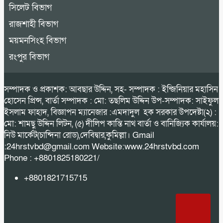
সিলেট বিভাগ
রাজশাহী বিভাগ
ময়মনসিংহ বিভাগ
রংপুর বিভাগ
সম্পাদক ও প্রকাশক: আবছার উদ্দিন, সহ- সম্পাদক : ইন্জিনিয়ার মহাসিন
হোসেন প্রিন্স, বার্তা সম্পাদক : মো: তছলিম উদ্দিন উপ-সম্পাদক: সাইফুল
ইসলাম ফাহাদ, বিজ্ঞাপন ম্যানেজার :এমদাদুল হক সরকার উপদেষ্টা(২) :
মো: শামছু উদ্দিন লিটন, (৫) দীলিপ কান্তি নাথ বার্তা ও বানিজ্যিক কার্যালয়:
নিউ মার্কেট(চান্দিনা রোড),দেবিদ্বার,কুমিল্লা। Gmail
:24hrstvbd@gmail.com Website:www.24hrstvbd.com
Phone : +8801825180221/
+8801821715715