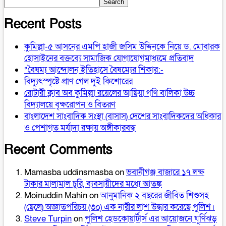
Search
Recent Posts
কুমিল্লা-৫ আসনের এমপি হাজী জসিম উদ্দিনকে নিয়ে ড. মোবারক
হোসাইনের বক্তব্যে সামাজিক যোগাযোগমাধ্যমে প্রতিবাদ
“বৈষম্য আন্দোলন ইতিহাসে বৈষম্যের শিকার:-
বিদ্যুৎস্পৃষ্টে প্রাণ গেল দুই কিশোরের
রোটারী ক্লাব অব কুমিল্লা রয়েলের আছিয়া গণি বালিকা উচ্চ
বিদ্যালয়ে বৃক্ষরোপন ও বিতরণ
বাংলাদেশ সাংবাদিক সংস্থা (বাসাস) দেশের সাংবাদিকদের অধিকার
ও পেশাগত মর্যাদা রক্ষায় অঙ্গীকারবদ্ধ
Recent Comments
Mamasba uddinsmasba
on
ভবানীগঞ্জ বাজারে ১৭ লক্ষ
টাকার মালামাল চুরি, ব্যবসায়ীদের মধ্যে আতঙ্ক
Moinuddin Mahin
on
আনুমানিক ২ বছরের জীবিত শিশুসহ
(ছেলে) অজ্ঞাতপরিচয় (৩০) এক নারীর লাশ উদ্ধার করেছে পুলিশ।
Steve Turpin
on
পুলিশ হেডকোয়ার্টার্স এর আয়োজনে ঘূর্ণিঝড়