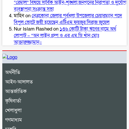
“রেমাল” বিষয়ে সার্বিক আইন-শৃঙ্খলা,জনগনের নিরাপত্তা ও দুর্যোগ
ব্যবস্থাপনা সংক্রান্ত সভা
মাহিন
on
নেত্রকোনা জেলার পূর্বধলা উপজেলার চেয়ারম্যান পদে
বিপুল ভোটে জয়ী হয়েছেন এটিএম ফয়জুর সিরাজ জুয়েল
Nur Islam Rashed
on
১৩৬ কোটি টাকা ঋণের নামে অর্থ
লোপাট – “অন লাইন গ্রুপ ও এর এম.ডি খাঁন মোঃ
আক্তারুজ্জামান।
অর্থনীতি
আইন-আদালত
আন্তর্জাতিক
কৃষিবার্তা
খেলাধুলা
গণমাধ্যম