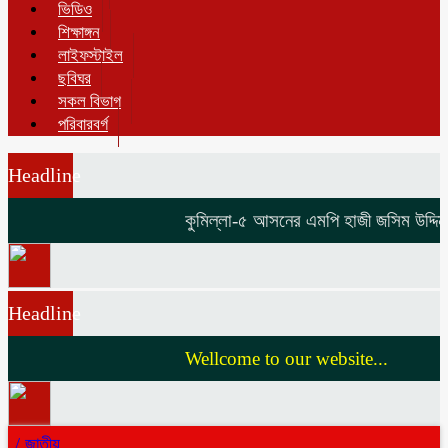
ভিডিও
শিক্ষাঙ্গন
লাইফস্টাইল
ছবিঘর
সকল বিভাগ
পরিবারবর্গ
Headline
কুমিল্লা-৫ আসনের এমপি হাজী জসিম উদ্দিনকে 
Headline
Wellcome to our website...
/
জাতীয়