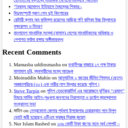
হোসাইনের বক্তব্যে সামাজিক যোগাযোগমাধ্যমে প্রতিবাদ
“বৈষম্য আন্দোলন ইতিহাসে বৈষম্যের শিকার:-
বিদ্যুৎস্পৃষ্টে প্রাণ গেল দুই কিশোরের
রোটারী ক্লাব অব কুমিল্লা রয়েলের আছিয়া গণি বালিকা উচ্চ বিদ্যালয়ে
বৃক্ষরোপন ও বিতরণ
বাংলাদেশ সাংবাদিক সংস্থা (বাসাস) দেশের সাংবাদিকদের অধিকার ও
পেশাগত মর্যাদা রক্ষায় অঙ্গীকারবদ্ধ
Recent Comments
Mamasba uddinsmasba
on
ভবানীগঞ্জ বাজারে ১৭ লক্ষ টাকার
মালামাল চুরি, ব্যবসায়ীদের মধ্যে আতঙ্ক
Moinuddin Mahin
on
আনুমানিক ২ বছরের জীবিত শিশুসহ (ছেলে)
অজ্ঞাতপরিচয় (৩০) এক নারীর লাশ উদ্ধার করেছে পুলিশ।
Steve Turpin
on
পুলিশ হেডকোয়ার্টার্স এর আয়োজনে ঘূর্ণিঝড় “রেমাল”
বিষয়ে সার্বিক আইন-শৃঙ্খলা,জনগনের নিরাপত্তা ও দুর্যোগ ব্যবস্থাপনা
সংক্রান্ত সভা
মাহিন
on
নেত্রকোনা জেলার পূর্বধলা উপজেলার চেয়ারম্যান পদে বিপুল
ভোটে জয়ী হয়েছেন এটিএম ফয়জুর সিরাজ জুয়েল
Nur Islam Rashed
on
১৩৬ কোটি টাকা ঋণের নামে অর্থ লোপাট –