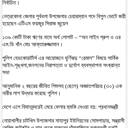
নির্বাচিত।
নেত্রকোনা জেলার পূর্বধলা উপজেলার চেয়ারম্যান পদে বিপুল ভোটে জয়ী
হয়েছেন এটিএম ফয়জুর সিরাজ জুয়েল
১৩৬ কোটি টাকা ঋণের নামে অর্থ লোপাট – “অন লাইন গ্রুপ ও এর
এম.ডি খাঁন মোঃ আক্তারুজ্জামান।
পুলিশ হেডকোয়ার্টার্স এর আয়োজনে ঘূর্ণিঝড় “রেমাল” বিষয়ে সার্বিক
আইন-শৃঙ্খলা,জনগনের নিরাপত্তা ও দুর্যোগ ব্যবস্থাপনা সংক্রান্ত
সভা
আনুমানিক ২ বছরের জীবিত শিশুসহ (ছেলে) অজ্ঞাতপরিচয় (৩০) এক
নারীর লাশ উদ্ধার করেছে পুলিশ।
দেশে এলে বিমানবন্দরেই মেরে ফেলার হুমকি দেওয়া হয়: প্রধানমন্ত্রী
নোয়াখালীর চাটখিল উপজেলার সাহাপুর ইউনিয়নের সোমপাড়ার, সন্ত্রাসী
সেলিম কন্ট্রেক্টর ও তার ছেলে হারুনের চাঁদাবাজিতে ভুক্তভুগী ডুবাই