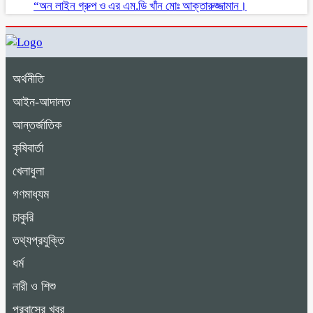
“অন লাইন গ্রুপ ও এর এম.ডি খাঁন মোঃ আক্তারুজ্জামান।
অর্থনীতি
আইন-আদালত
আন্তর্জাতিক
কৃষিবার্তা
খেলাধুলা
গণমাধ্যম
চাকুরি
তথ্যপ্রযুক্তি
ধর্ম
নারী ও শিশু
প্রবাসের খবর