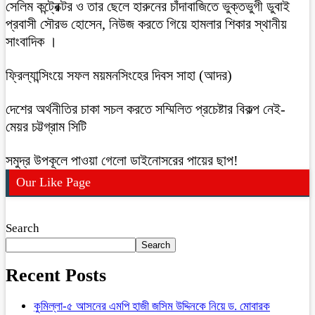
সেলিম কন্ট্রেক্টর ও তার ছেলে হারুনের চাঁদাবাজিতে ভুক্তভুগী ডুবাই
প্রবাসী সৌরভ হোসেন, নিউজ করতে গিয়ে হামলার শিকার স্থানীয়
সাংবাদিক ।
ফ্রিল্যান্সিংয়ে সফল ময়মনসিংহের দিবস সাহা (আদর)
দেশের অর্থনীতির চাকা সচল করতে সম্মিলিত প্রচেষ্টার বিকল্প নেই-
মেয়র চট্টগ্রাম সিটি
সমুদ্র উপকূলে পাওয়া গেলো ডাইনোসরের পায়ের ছাপ!
Our Like Page
Search
Search
Recent Posts
কুমিল্লা-৫ আসনের এমপি হাজী জসিম উদ্দিনকে নিয়ে ড. মোবারক