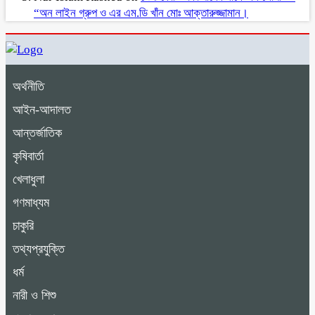
“অন লাইন গ্রুপ ও এর এম.ডি খাঁন মোঃ আক্তারুজ্জামান।
অর্থনীতি
আইন-আদালত
আন্তর্জাতিক
কৃষিবার্তা
খেলাধুলা
গণমাধ্যম
চাকুরি
তথ্যপ্রযুক্তি
ধর্ম
নারী ও শিশু