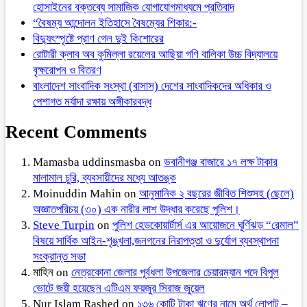
হোসাইনের বক্তব্যে সামাজিক যোগাযোগমাধ্যমে প্রতিবাদ
“বৈষম্য আন্দোলন ইতিহাসে বৈষম্যের শিকার:-
বিদ্যুৎস্পৃষ্টে প্রাণ গেল দুই কিশোরের
রোটারী ক্লাব অব কুমিল্লা রয়েলের আছিয়া গণি বালিকা উচ্চ বিদ্যালয়ে
বৃক্ষরোপন ও বিতরণ
বাংলাদেশ সাংবাদিক সংস্থা (বাসাস) দেশের সাংবাদিকদের অধিকার ও
পেশাগত মর্যাদা রক্ষায় অঙ্গীকারবদ্ধ
Recent Comments
Mamasba uddinsmasba
on
ভবানীগঞ্জ বাজারে ১৭ লক্ষ টাকার
মালামাল চুরি, ব্যবসায়ীদের মধ্যে আতঙ্ক
Moinuddin Mahin
on
আনুমানিক ২ বছরের জীবিত শিশুসহ (ছেলে)
অজ্ঞাতপরিচয় (৩০) এক নারীর লাশ উদ্ধার করেছে পুলিশ।
Steve Turpin
on
পুলিশ হেডকোয়ার্টার্স এর আয়োজনে ঘূর্ণিঝড় “রেমাল”
বিষয়ে সার্বিক আইন-শৃঙ্খলা,জনগনের নিরাপত্তা ও দুর্যোগ ব্যবস্থাপনা
সংক্রান্ত সভা
মাহিন
on
নেত্রকোনা জেলার পূর্বধলা উপজেলার চেয়ারম্যান পদে বিপুল
ভোটে জয়ী হয়েছেন এটিএম ফয়জুর সিরাজ জুয়েল
Nur Islam Rashed
on
১৩৬ কোটি টাকা ঋণের নামে অর্থ লোপাট –