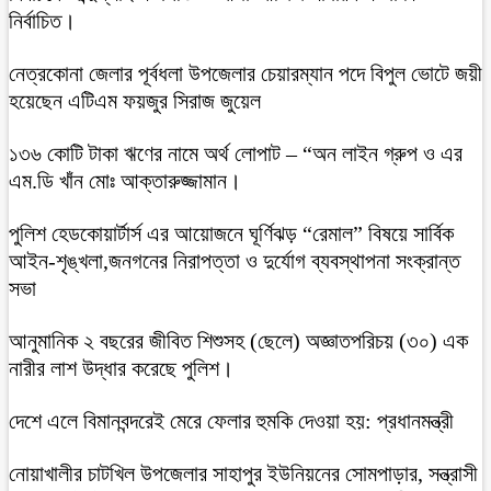
নির্বাচিত।
নেত্রকোনা জেলার পূর্বধলা উপজেলার চেয়ারম্যান পদে বিপুল ভোটে জয়ী
হয়েছেন এটিএম ফয়জুর সিরাজ জুয়েল
১৩৬ কোটি টাকা ঋণের নামে অর্থ লোপাট – “অন লাইন গ্রুপ ও এর
এম.ডি খাঁন মোঃ আক্তারুজ্জামান।
পুলিশ হেডকোয়ার্টার্স এর আয়োজনে ঘূর্ণিঝড় “রেমাল” বিষয়ে সার্বিক
আইন-শৃঙ্খলা,জনগনের নিরাপত্তা ও দুর্যোগ ব্যবস্থাপনা সংক্রান্ত
সভা
আনুমানিক ২ বছরের জীবিত শিশুসহ (ছেলে) অজ্ঞাতপরিচয় (৩০) এক
নারীর লাশ উদ্ধার করেছে পুলিশ।
দেশে এলে বিমানবন্দরেই মেরে ফেলার হুমকি দেওয়া হয়: প্রধানমন্ত্রী
নোয়াখালীর চাটখিল উপজেলার সাহাপুর ইউনিয়নের সোমপাড়ার, সন্ত্রাসী