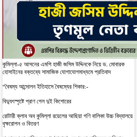
কুমিল্লা-৫ আসনের এমপি হাজী জসিম উদ্দিনকে নিয়ে ড. মোবারক
হোসাইনের বক্তব্যে সামাজিক যোগাযোগমাধ্যমে প্রতিবাদ
“বৈষম্য আন্দোলন ইতিহাসে বৈষম্যের শিকার:-
বিদ্যুৎস্পৃষ্টে প্রাণ গেল দুই কিশোরের
রোটারী ক্লাব অব কুমিল্লা রয়েলের আছিয়া গণি বালিকা উচ্চ বিদ্যালয়ে
বৃক্ষরোপন ও বিতরণ