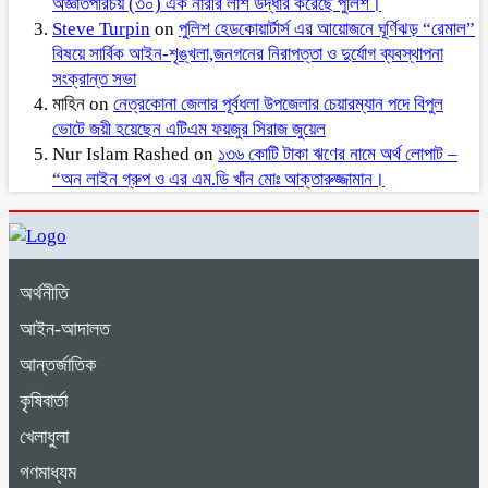
অজ্ঞাতপরিচয় (৩০) এক নারীর লাশ উদ্ধার করেছে পুলিশ।
Steve Turpin
on
পুলিশ হেডকোয়ার্টার্স এর আয়োজনে ঘূর্ণিঝড় “রেমাল”
বিষয়ে সার্বিক আইন-শৃঙ্খলা,জনগনের নিরাপত্তা ও দুর্যোগ ব্যবস্থাপনা
সংক্রান্ত সভা
মাহিন
on
নেত্রকোনা জেলার পূর্বধলা উপজেলার চেয়ারম্যান পদে বিপুল
ভোটে জয়ী হয়েছেন এটিএম ফয়জুর সিরাজ জুয়েল
Nur Islam Rashed
on
১৩৬ কোটি টাকা ঋণের নামে অর্থ লোপাট –
“অন লাইন গ্রুপ ও এর এম.ডি খাঁন মোঃ আক্তারুজ্জামান।
অর্থনীতি
আইন-আদালত
আন্তর্জাতিক
কৃষিবার্তা
খেলাধুলা
গণমাধ্যম