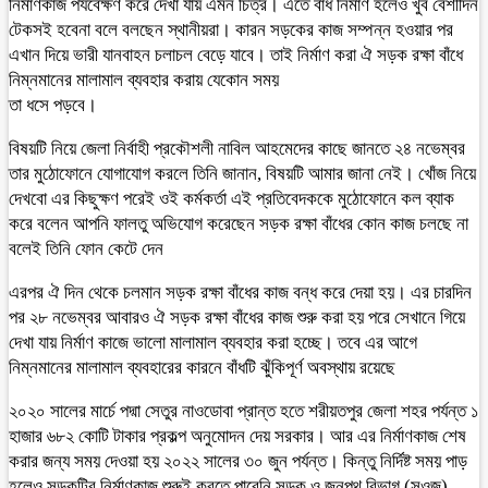
নির্মাণকাজ পর্যবেক্ষণ করে দেখা যায় এমন চিত্র। এতে বাঁধ নির্মাণ হলেও খুব বেশীদিন
টেকসই হবেনা বলে বলছেন স্থানীয়রা। কারন সড়কের কাজ সম্পন্ন হওয়ার পর
এখান দিয়ে ভারী যানবাহন চলাচল বেড়ে যাবে। তাই নির্মাণ করা ঐ সড়ক রক্ষা বাঁধে
নিম্নমানের মালামাল ব্যবহার করায় যেকোন সময়
তা ধসে পড়বে।
বিষয়টি নিয়ে জেলা নির্বাহী প্রকৌশলী নাবিল আহমেদের কাছে জানতে ২৪ নভেম্বর
তার মুঠোফোনে যোগাযোগ করলে তিনি জানান, বিষয়টি আমার জানা নেই। খোঁজ নিয়ে
দেখবো এর কিছুক্ষণ পরেই ওই কর্মকর্তা এই প্রতিবেদককে মুঠোফোনে কল ব্যাক
করে বলেন আপনি ফালতু অভিযোগ করেছেন সড়ক রক্ষা বাঁধের কোন কাজ চলছে না
বলেই তিনি ফোন কেটে দেন
এরপর ঐ দিন থেকে চলমান সড়ক রক্ষা বাঁধের কাজ বন্ধ করে দেয়া হয়। এর চারদিন
পর ২৮ নভেম্বর আবারও ঐ সড়ক রক্ষা বাঁধের কাজ শুরু করা হয় পরে সেখানে গিয়ে
দেখা যায় নির্মাণ কাজে ভালো মালামাল ব্যবহার করা হচ্ছে। তবে এর আগে
নিম্নমানের মালামাল ব্যবহারের কারনে বাঁধটি ঝুঁকিপূর্ণ অবস্থায় রয়েছে
২০২০ সালের মার্চে পদ্মা সেতুর নাওডোবা প্রান্ত হতে শরীয়তপুর জেলা শহর পর্যন্ত ১
হাজার ৬৮২ কোটি টাকার প্রকল্প অনুমোদন দেয় সরকার। আর এর নির্মাণকাজ শেষ
করার জন্য সময় দেওয়া হয় ২০২২ সালের ৩০ জুন পর্যন্ত। কিন্তু নির্দিষ্ট সময় পাড়
হলেও সড়কটির নির্মাণকাজ শুরুই করতে পারেনি সড়ক ও জনপথ বিভাগ (সওজ)