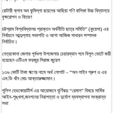
রোটারী ক্লাব অব কুমিল্লা রয়েলের আছিয়া গণি বালিকা উচ্চ বিদ্যালয়ে
বৃক্ষরোপন ও বিতরণ
চট্টগ্রাম বিশ্ববিদ্যালয় প্রাক্তন অর্থনীতি ছাত্র সমিতি” (কুয়েসা) এর
নির্বাচনে আব্দুল্লাহ সভাপতি ও আগা আজিজ সাধারন সম্পাদক
নির্বাচিত।
নেত্রকোনা জেলার পূর্বধলা উপজেলার চেয়ারম্যান পদে বিপুল ভোটে জয়ী
হয়েছেন এটিএম ফয়জুর সিরাজ জুয়েল
১৩৬ কোটি টাকা ঋণের নামে অর্থ লোপাট – “অন লাইন গ্রুপ ও এর
এম.ডি খাঁন মোঃ আক্তারুজ্জামান।
পুলিশ হেডকোয়ার্টার্স এর আয়োজনে ঘূর্ণিঝড় “রেমাল” বিষয়ে সার্বিক
আইন-শৃঙ্খলা,জনগনের নিরাপত্তা ও দুর্যোগ ব্যবস্থাপনা সংক্রান্ত
সভা