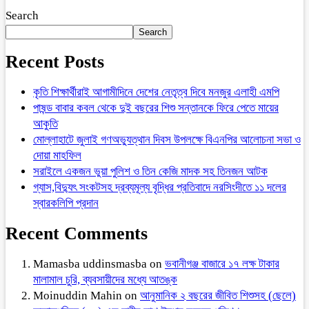
Search
Search
Recent Posts
কৃতি শিক্ষার্থীরাই আগামীদিনে দেশের নেতৃত্ব দিবে মনজুর এলাহী এমপি
পাষন্ড বাবার কবল থেকে দুই বছরের শিশু সন্তানকে ফিরে পেতে মায়ের
আকুতি
মোল্লাহাটে জুলাই গণঅভ্যুত্থান দিবস উপলক্ষে বিএনপির আলোচনা সভা ও
দোয়া মাহফিল
সরাইলে একজন ভুয়া পুলিশ ও তিন কেজি মাদক সহ তিনজন আটক
গ্যাস,বিদ্যুৎ সংকটসহ দ্রব্যমূল্য বৃদ্ধির প্রতিবাদে নরসিংদীতে ১১ দলের
স্বারকলিপি প্রদান
Recent Comments
Mamasba uddinsmasba
on
ভবানীগঞ্জ বাজারে ১৭ লক্ষ টাকার
মালামাল চুরি, ব্যবসায়ীদের মধ্যে আতঙ্ক
Moinuddin Mahin
on
আনুমানিক ২ বছরের জীবিত শিশুসহ (ছেলে)