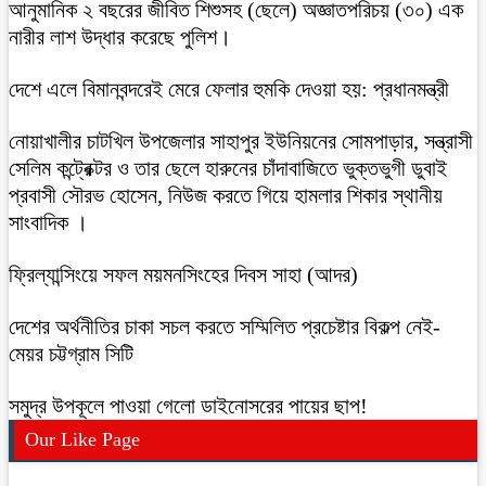
আনুমানিক ২ বছরের জীবিত শিশুসহ (ছেলে) অজ্ঞাতপরিচয় (৩০) এক
নারীর লাশ উদ্ধার করেছে পুলিশ।
দেশে এলে বিমানবন্দরেই মেরে ফেলার হুমকি দেওয়া হয়: প্রধানমন্ত্রী
নোয়াখালীর চাটখিল উপজেলার সাহাপুর ইউনিয়নের সোমপাড়ার, সন্ত্রাসী
সেলিম কন্ট্রেক্টর ও তার ছেলে হারুনের চাঁদাবাজিতে ভুক্তভুগী ডুবাই
প্রবাসী সৌরভ হোসেন, নিউজ করতে গিয়ে হামলার শিকার স্থানীয়
সাংবাদিক ।
ফ্রিল্যান্সিংয়ে সফল ময়মনসিংহের দিবস সাহা (আদর)
দেশের অর্থনীতির চাকা সচল করতে সম্মিলিত প্রচেষ্টার বিকল্প নেই-
মেয়র চট্টগ্রাম সিটি
সমুদ্র উপকূলে পাওয়া গেলো ডাইনোসরের পায়ের ছাপ!
Our Like Page