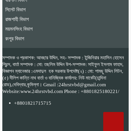
বরিশাল বিভাগ
সিলেট বিভাগ
রাজশাহী বিভাগ
ময়মনসিংহ বিভাগ
রংপুর বিভাগ
সম্পাদক ও প্রকাশক: আবছার উদ্দিন, সহ- সম্পাদক : ইন্জিনিয়ার মহাসিন হোসেন
প্রিন্স, বার্তা সম্পাদক : মো: তছলিম উদ্দিন উপ-সম্পাদক: সাইফুল ইসলাম ফাহাদ,
বিজ্ঞাপন ম্যানেজার :এমদাদুল হক সরকার উপদেষ্টা(২) : মো: শামছু উদ্দিন লিটন,
(৫) দীলিপ কান্তি নাথ বার্তা ও বানিজ্যিক কার্যালয়: নিউ মার্কেট(চান্দিনা
রোড),দেবিদ্বার,কুমিল্লা। Gmail :24hrstvbd@gmail.com
Website:www.24hrstvbd.com Phone : +8801825180221/
+8801821715715