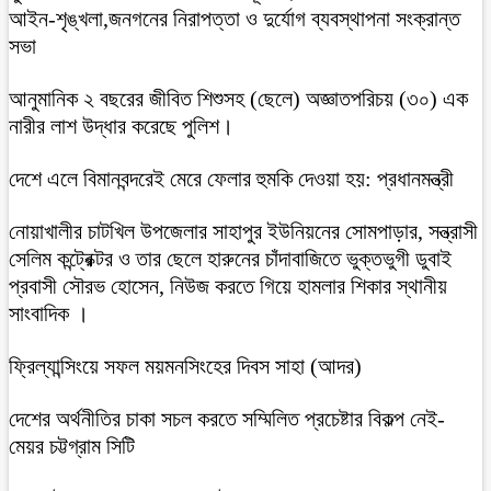
আইন-শৃঙ্খলা,জনগনের নিরাপত্তা ও দুর্যোগ ব্যবস্থাপনা সংক্রান্ত
সভা
আনুমানিক ২ বছরের জীবিত শিশুসহ (ছেলে) অজ্ঞাতপরিচয় (৩০) এক
নারীর লাশ উদ্ধার করেছে পুলিশ।
দেশে এলে বিমানবন্দরেই মেরে ফেলার হুমকি দেওয়া হয়: প্রধানমন্ত্রী
নোয়াখালীর চাটখিল উপজেলার সাহাপুর ইউনিয়নের সোমপাড়ার, সন্ত্রাসী
সেলিম কন্ট্রেক্টর ও তার ছেলে হারুনের চাঁদাবাজিতে ভুক্তভুগী ডুবাই
প্রবাসী সৌরভ হোসেন, নিউজ করতে গিয়ে হামলার শিকার স্থানীয়
সাংবাদিক ।
ফ্রিল্যান্সিংয়ে সফল ময়মনসিংহের দিবস সাহা (আদর)
দেশের অর্থনীতির চাকা সচল করতে সম্মিলিত প্রচেষ্টার বিকল্প নেই-
মেয়র চট্টগ্রাম সিটি