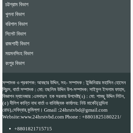
চট্টগ্রাম বিভাগ
খুলনা বিভাগ
বরিশাল বিভাগ
সিলেট বিভাগ
রাজশাহী বিভাগ
ময়মনসিংহ বিভাগ
রংপুর বিভাগ
সম্পাদক ও প্রকাশক: আবছার উদ্দিন, সহ- সম্পাদক : ইন্জিনিয়ার মহাসিন হোসেন
প্রিন্স, বার্তা সম্পাদক : মো: তছলিম উদ্দিন উপ-সম্পাদক: সাইফুল ইসলাম ফাহাদ,
বিজ্ঞাপন ম্যানেজার :এমদাদুল হক সরকার উপদেষ্টা(২) : মো: শামছু উদ্দিন লিটন,
(৫) দীলিপ কান্তি নাথ বার্তা ও বানিজ্যিক কার্যালয়: নিউ মার্কেট(চান্দিনা
রোড),দেবিদ্বার,কুমিল্লা। Gmail :24hrstvbd@gmail.com
Website:www.24hrstvbd.com Phone : +8801825180221/
+8801821715715