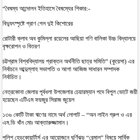
“বৈষম্য আন্দোলন ইতিহাসে বৈষম্যের শিকার:-
বিদ্যুৎস্পৃষ্টে প্রাণ গেল দুই কিশোরের
রোটারী ক্লাব অব কুমিল্লা রয়েলের আছিয়া গণি বালিকা উচ্চ বিদ্যালয়ে
বৃক্ষরোপন ও বিতরণ
চট্টগ্রাম বিশ্ববিদ্যালয় প্রাক্তন অর্থনীতি ছাত্র সমিতি” (কুয়েসা) এর
নির্বাচনে আব্দুল্লাহ সভাপতি ও আগা আজিজ সাধারন সম্পাদক
নির্বাচিত।
নেত্রকোনা জেলার পূর্বধলা উপজেলার চেয়ারম্যান পদে বিপুল ভোটে জয়ী
হয়েছেন এটিএম ফয়জুর সিরাজ জুয়েল
১৩৬ কোটি টাকা ঋণের নামে অর্থ লোপাট – “অন লাইন গ্রুপ ও এর
এম.ডি খাঁন মোঃ আক্তারুজ্জামান।
পুলিশ হেডকোয়ার্টার্স এর আয়োজনে ঘূর্ণিঝড় “রেমাল” বিষয়ে সার্বিক