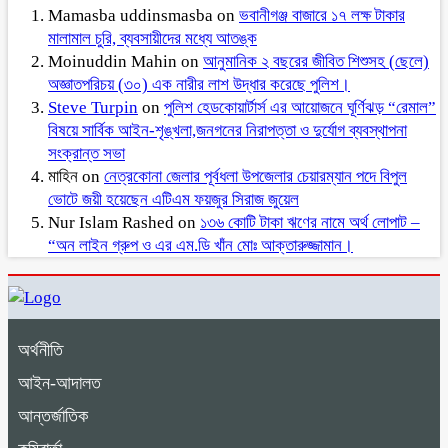
Mamasba uddinsmasba
on
ভবানীগঞ্জ বাজারে ১৭ লক্ষ টাকার
মালামাল চুরি, ব্যবসায়ীদের মধ্যে আতঙ্ক
Moinuddin Mahin
on
আনুমানিক ২ বছরের জীবিত শিশুসহ (ছেলে)
অজ্ঞাতপরিচয় (৩০) এক নারীর লাশ উদ্ধার করেছে পুলিশ।
Steve Turpin
on
পুলিশ হেডকোয়ার্টার্স এর আয়োজনে ঘূর্ণিঝড় “রেমাল”
বিষয়ে সার্বিক আইন-শৃঙ্খলা,জনগনের নিরাপত্তা ও দুর্যোগ ব্যবস্থাপনা
সংক্রান্ত সভা
মাহিন
on
নেত্রকোনা জেলার পূর্বধলা উপজেলার চেয়ারম্যান পদে বিপুল
ভোটে জয়ী হয়েছেন এটিএম ফয়জুর সিরাজ জুয়েল
Nur Islam Rashed
on
১৩৬ কোটি টাকা ঋণের নামে অর্থ লোপাট –
“অন লাইন গ্রুপ ও এর এম.ডি খাঁন মোঃ আক্তারুজ্জামান।
অর্থনীতি
আইন-আদালত
আন্তর্জাতিক