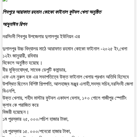
শিবপুরে আরাফাত রহমান কোকো ফাইনাল ফুটবল খেলা অনুষ্ঠিত
আবুনাঈম রিপন
নরসিংদী শিবপুর উপজেলার দুলালপুর ইউনিয়ন এর
দুলালপুর উচ্চ বিদ্যালয় মাঠে আরাফাত রহমান কোকো ফাইনাল -২০২৫ ইং,খেলা
১২ইং জানুয়ারী, রবিবার
বিকেলে অনুষ্ঠিত হয়েছে।
বীর মুক্তিযোদ্ধা, সাবেক ডেপুটি কমান্ডার,
এফ এম নুরুল হক এর সভাপতিত্বে উক্ত ফাইনাল খেলায় প্রধান অতিথি হিসেবে
উপস্থিত ছিলেন বিশিষ্ট শিল্পপতি, আলহাজ্ব মঞ্জুর এলাহী,সদস্য সচিব,নরসিংদী জেলা
বিএনপি,
উক্ত খেলায়, শহীদ মাস্টার ফুটবল একাদশ বেলাব, ১+০ গোলে গাজীপুর স্পোটিং
ক্লাব কে পরাজিত করে
বিজয়ী হয়েছেন।
১ম পুরস্কার ২৫, ০০০/পচিশ হাজার টাকা,
২য় পুরস্কার ১৫. ০০০/পনেরো হাজার টাকা,