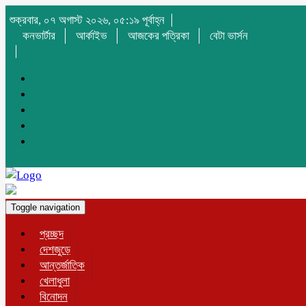
শুক্রবার, ০৭ অগাস্ট ২০২৬, ০৫:১৯ পূর্বাহ্ন
কনভার্টার
আর্কাইভ
আজকের পত্রিকা
বেটা ভার্সন
Toggle navigation
প্রচ্ছদ
দেশজুড়ে
আন্তর্জাতিক
খেলাধুলা
বিনোদন