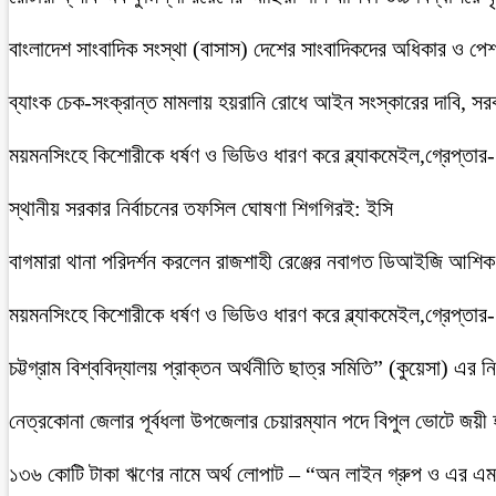
বাংলাদেশ সাংবাদিক সংস্থা (বাসাস) দেশের সাংবাদিকদের অধিকার ও পেশাগত
ব্যাংক চেক-সংক্রান্ত মামলায় হয়রানি রোধে আইন সংস্কারের দাবি, সরকা
ময়মনসিংহে কিশোরীকে ধর্ষণ ও ভিডিও ধারণ করে ব্ল্যাকমেইল,গ্রেপ্তার
স্থানীয় সরকার নির্বাচনের তফসিল ঘোষণা শিগগিরই: ইসি
বাগমারা থানা পরিদর্শন করলেন রাজশাহী রেঞ্জের নবাগত ডিআইজি আশি
ময়মনসিংহে কিশোরীকে ধর্ষণ ও ভিডিও ধারণ করে ব্ল্যাকমেইল,গ্রেপ্তার
চট্টগ্রাম বিশ্ববিদ্যালয় প্রাক্তন অর্থনীতি ছাত্র সমিতি” (কুয়েসা) এর
নেত্রকোনা জেলার পূর্বধলা উপজেলার চেয়ারম্যান পদে বিপুল ভোটে জয়ী
১৩৬ কোটি টাকা ঋণের নামে অর্থ লোপাট – “অন লাইন গ্রুপ ও এর এম.