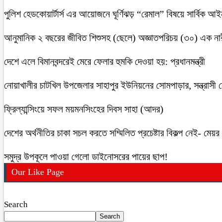
পুলিশ হেডকোয়ার্টার্স এর আয়োজনে ঘূর্ণিঝড় “রেমাল” বিষয়ে সার্বিক আ
আনুমানিক ২ বছরের জীবিত শিশুসহ (ছেলে) অজ্ঞাতপরিচয় (৩০) এক নার
দেশে এলে বিমানবন্দরেই মেরে ফেলার হুমকি দেওয়া হয়: প্রধানমন্ত্রী
নোয়াখালীর চাটখিল উপজেলার সাহাপুর ইউনিয়নের সোমপাড়ার, সন্ত্রাসী সে
ফ্রিল্যান্সিংয়ে সফল ময়মনসিংহের দিবস সাহা (আদর)
দেশের অর্থনীতির চাকা সচল করতে সম্মিলিত প্রচেষ্টার বিকল্প নেই- মেয়র চ
সমুদ্র উপকূলে পাওয়া গেলো ডাইনোসরের পায়ের ছাপ!
Our Like Page
Search
Search