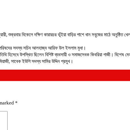
ী, শুক্রবার বিকেলে দক্ষিণ কারারচর ভূঁইয়া বাড়ির পাশে ধান সবুজের মাঠে অনুষ্ঠিত খে
য়া পরিষদের সদস্য সচিব আলহাজ্ব আরিফ উল ইসলাম মৃধা।
 অতিথি হিসেবে উপস্থিত ছিলেন বিশিষ্ট ব্যবসায়ী ও সমাজসেবক কিবরিয়া গাজী। বিশেষ 
য়াজী, সাবেক ইউপি সদস্য সামির উদ্দিন প্রমুখ।
 marked
*