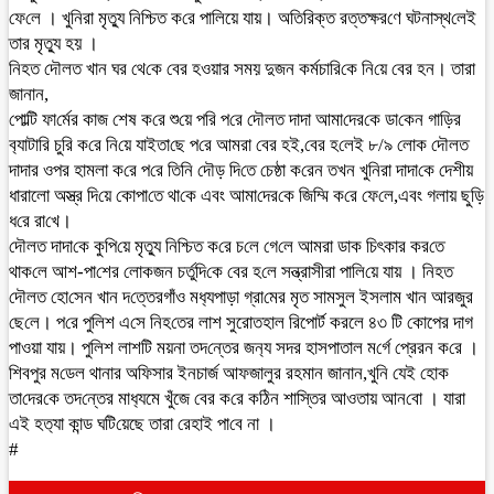
ফে‌লে । খু‌নিরা মৃত‌্যু নি‌শ্চিত ক‌রে পালিয়ে যায়। অ‌তি‌রিক্ত রত্তক্ষর‌ণে ঘটনাস্থ‌লেই
তার মৃত‌্যু হয় ।
নিহত ‌দৌলত খান ঘর থে‌কে বের হওয়ার সময় দুজন কর্মচা‌রি‌কে নি‌য়ে বের হন। তারা
জানান,
পো‌ল্টি ফা‌র্মের কাজ শেষ ক‌রে শু‌য়ে পরি প‌রে দৌলত দাদা আমা‌দের‌কে ডা‌কেন গা‌ড়ির
ব‌্যাটা‌রি চু‌রি ক‌রে নি‌য়ে যাইতা‌ছে প‌রে আমরা বের হই,বের হ‌লেই ৮/৯ লোক দৌলত
দাদা‌র ওপর হামলা ক‌রে প‌রে তি‌নি দৌড় দি‌তে চেষ্ঠা ক‌রেন তখন খু‌নিরা দাদা‌কে দেশীয়
ধারালো অস্ত্র দি‌য়ে কোপা‌তে থা‌কে এবং আমা‌দের‌কে জি‌ম্মি ক‌রে ফে‌লে,এবং গলায় ছু‌ড়ি
ধ‌রে রা‌খে।
দৌলত দাদা‌কে কু‌পি‌য়ে মৃত‌্যু নি‌শ্চিত ক‌রে চ‌লে গে‌লে আমরা ডাক চিৎকার কর‌তে
থাক‌লে আশ-পা‌শের লোকজন চর্তু‌দি‌কে বের হ‌লে সন্ত্রাসীরা পা‌লি‌য়ে যায় । নিহত
দৌলত হো‌সেন খান দ‌ত্তেরগাঁও মধ‌্যপাড়া গ্রা‌মের মৃত সামসুল ইসলাম খান আরজুর
ছে‌লে। প‌রে পু‌লিশ এ‌সে নিহ‌তের লাশ সুরোতহাল রিপোর্ট করলে ৪৩ টি কোপের দাগ
পাওয়া যায়। পুলিশ লাশটি ময়না তদ‌ন্তের জন‌্য সদর হাসপাতাল ম‌র্গে প্রেরন ক‌রে ।
শিবপুর ম‌ডেল থানার অ‌ফিসার ইনচার্জ আফজালুর রহমান জানান,খু‌নি যেই হোক
তা‌দের‌কে তদ‌ন্তের মাধ‌্যমে খুঁজে বের ক‌রে ক‌ঠিন শা‌স্তির আওতায় আন‌বো । যারা
এই হত‌্যা কান্ড ঘ‌টি‌য়েছে তারা রেহাই পা‌বে না ।
#