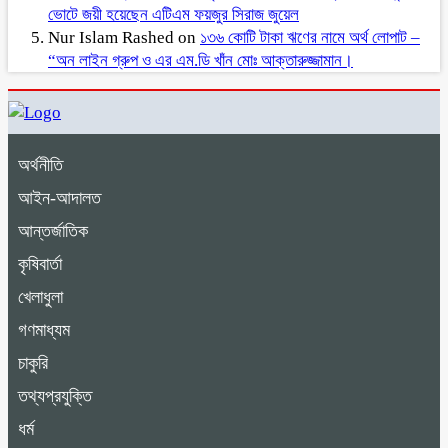
ভোটে জয়ী হয়েছেন এটিএম ফয়জুর সিরাজ জুয়েল
Nur Islam Rashed
on
১৩৬ কোটি টাকা ঋণের নামে অর্থ লোপাট –
“অন লাইন গ্রুপ ও এর এম.ডি খাঁন মোঃ আক্তারুজ্জামান।
অর্থনীতি
আইন-আদালত
আন্তর্জাতিক
কৃষিবার্তা
খেলাধুলা
গণমাধ্যম
চাকুরি
তথ্যপ্রযুক্তি
ধর্ম