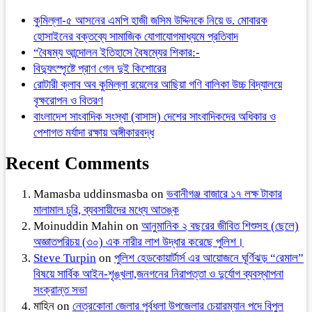
কুমিল্লা-৫ আসনের এমপি হাজী জসিম উদ্দিনকে নিয়ে ড. মোবারক
হোসাইনের বক্তব্যে সামাজিক যোগাযোগমাধ্যমে প্রতিবাদ
“বৈষম্য আন্দোলন ইতিহাসে বৈষম্যের শিকার:-
বিদ্যুৎস্পৃষ্টে প্রাণ গেল দুই কিশোরের
রোটারী ক্লাব অব কুমিল্লা রয়েলের আছিয়া গণি বালিকা উচ্চ বিদ্যালয়ে
বৃক্ষরোপন ও বিতরণ
বাংলাদেশ সাংবাদিক সংস্থা (বাসাস) দেশের সাংবাদিকদের অধিকার ও
পেশাগত মর্যাদা রক্ষায় অঙ্গীকারবদ্ধ
Recent Comments
Mamasba uddinsmasba
on
ভবানীগঞ্জ বাজারে ১৭ লক্ষ টাকার
মালামাল চুরি, ব্যবসায়ীদের মধ্যে আতঙ্ক
Moinuddin Mahin
on
আনুমানিক ২ বছরের জীবিত শিশুসহ (ছেলে)
অজ্ঞাতপরিচয় (৩০) এক নারীর লাশ উদ্ধার করেছে পুলিশ।
Steve Turpin
on
পুলিশ হেডকোয়ার্টার্স এর আয়োজনে ঘূর্ণিঝড় “রেমাল”
বিষয়ে সার্বিক আইন-শৃঙ্খলা,জনগনের নিরাপত্তা ও দুর্যোগ ব্যবস্থাপনা
সংক্রান্ত সভা
মাহিন
on
নেত্রকোনা জেলার পূর্বধলা উপজেলার চেয়ারম্যান পদে বিপুল