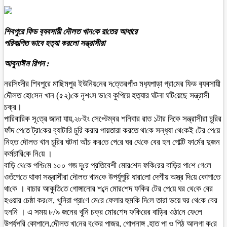
শিবপুরে ফিড ব‌্যবসায়ী দৌলত খান‌কে রা‌তের আধারে
পরিকল্পিত ভাবে হত‌্যা করলো সন্ত্রাসীরা
আবুনাঈম রিপন :
নর‌সিংদীর শিবপুরে মা‌ছিমপুর ইউ‌নিয়‌নের দ‌ত্তেরগাঁও মধ‌্যপাড়া গ্রা‌মের ফিড ব‌্যবসায়ী
দৌলত হো‌সেন খান‌ (৫২)‌কে নৃশংস ভা‌বে কু‌পিয়ে হত‌্যার ঘটনা ঘ‌টি‌য়েছে সন্ত্রাসী
চক্র।
পা‌রিবা‌রিক সূ‌ত্রে জানা যায়,২৮ইং সেপ্টেম্বর শনিবার রাত ১টার দিকে সন্ত্রাসীরা চু‌রির
ফাঁদ পে‌তে ট্রা‌কের ব‌্যাটা‌রি চু‌রি করার পায়তারা ক‌রতে থা‌কে সন্ধ‌্যা থে‌কেই টের পে‌য়ে
নিহত দৌলত খান চু‌রির ঘটনা আঁচ কর‌তে পে‌রে ঘর থে‌কে বের হন পো‌ল্টি ফা‌র্মের দুজন
কর্মচা‌রি‌কে নি‌য়ে ।
বা‌ড়ি থে‌কে প‌শ্চি‌মে ১০০ গজ দূ‌রে প্রতিবেশী মোর‌শেদ ফ‌কি‌রের বা‌ড়ির পা‌শে গে‌লে
ওতঁপে‌তে থাকা সন্ত্রাসীরা দৌলত খান‌কে উপর্যুপু‌রি ধারা‌লো দেশীয় অস্ত্র দি‌য়ে কোপা‌তে
থা‌কে । বাচার আকু‌তি‌তে গোঙ্গানোর শ‌ব্দে মোর‌শেদ ফ‌কির টের পে‌য়ে ঘর থে‌কে বের
হ‌ওয়ার চেষ্ঠা কর‌লে, খু‌নিরা প্রা‌ণে মে‌রে ‌ফেলার হুমকি দি‌লে তারা ভয়ে ঘর থে‌কে বের
হননি । এ সময় ৮/৯ জনের খু‌নি চক্র মোর‌শেদ ফ‌কি‌রের বা‌ড়ির ওঠা‌নে ফে‌লে
উপর্যুপ‌রি কোপালে,দৌলত‌ খা‌নের বু‌কের পাজর, গোপনাঙ্গ ,হাত পা ও পি‌ঠ আলগা ক‌রে