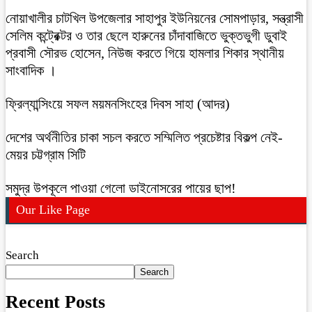
নোয়াখালীর চাটখিল উপজেলার সাহাপুর ইউনিয়নের সোমপাড়ার, সন্ত্রাসী
সেলিম কন্ট্রেক্টর ও তার ছেলে হারুনের চাঁদাবাজিতে ভুক্তভুগী ডুবাই
প্রবাসী সৌরভ হোসেন, নিউজ করতে গিয়ে হামলার শিকার স্থানীয়
সাংবাদিক ।
ফ্রিল্যান্সিংয়ে সফল ময়মনসিংহের দিবস সাহা (আদর)
দেশের অর্থনীতির চাকা সচল করতে সম্মিলিত প্রচেষ্টার বিকল্প নেই-
মেয়র চট্টগ্রাম সিটি
সমুদ্র উপকূলে পাওয়া গেলো ডাইনোসরের পায়ের ছাপ!
Our Like Page
Search
Search
Recent Posts