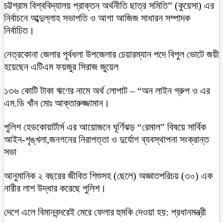
চট্টগ্রাম বিশ্ববিদ্যালয় প্রাক্তন অর্থনীতি ছাত্র সমিতি” (কুয়েসা) এর
নির্বাচনে আব্দুল্লাহ সভাপতি ও আগা আজিজ সাধারন সম্পাদক
নির্বাচিত।
নেত্রকোনা জেলার পূর্বধলা উপজেলার চেয়ারম্যান পদে বিপুল ভোটে জয়ী
হয়েছেন এটিএম ফয়জুর সিরাজ জুয়েল
১৩৬ কোটি টাকা ঋণের নামে অর্থ লোপাট – “অন লাইন গ্রুপ ও এর
এম.ডি খাঁন মোঃ আক্তারুজ্জামান।
পুলিশ হেডকোয়ার্টার্স এর আয়োজনে ঘূর্ণিঝড় “রেমাল” বিষয়ে সার্বিক
আইন-শৃঙ্খলা,জনগনের নিরাপত্তা ও দুর্যোগ ব্যবস্থাপনা সংক্রান্ত
সভা
আনুমানিক ২ বছরের জীবিত শিশুসহ (ছেলে) অজ্ঞাতপরিচয় (৩০) এক
নারীর লাশ উদ্ধার করেছে পুলিশ।
দেশে এলে বিমানবন্দরেই মেরে ফেলার হুমকি দেওয়া হয়: প্রধানমন্ত্রী