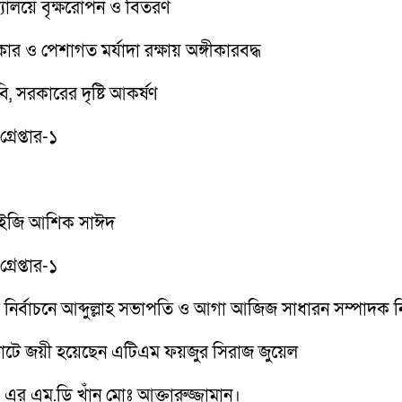
দ্যালয়ে বৃক্ষরোপন ও বিতরণ
 ও পেশাগত মর্যাদা রক্ষায় অঙ্গীকারবদ্ধ
ি, সরকারের দৃষ্টি আকর্ষণ
রেপ্তার-১
িআইজি আশিক সাঈদ
রেপ্তার-১
সা) এর নির্বাচনে আব্দুল্লাহ সভাপতি ও আগা আজিজ সাধারন সম্পাদক ন
োটে জয়ী হয়েছেন এটিএম ফয়জুর সিরাজ জুয়েল
এর এম.ডি খাঁন মোঃ আক্তারুজ্জামান।