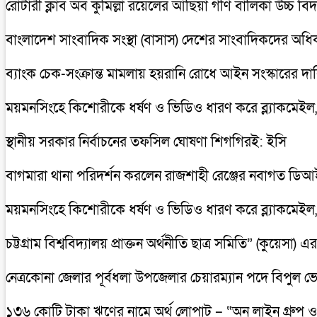
রোটারী ক্লাব অব কুমিল্লা রয়েলের আছিয়া গণি বালিকা উচ্চ বি
বাংলাদেশ সাংবাদিক সংস্থা (বাসাস) দেশের সাংবাদিকদের অধিকার
ব্যাংক চেক-সংক্রান্ত মামলায় হয়রানি রোধে আইন সংস্কারের দাব
ময়মনসিংহে কিশোরীকে ধর্ষণ ও ভিডিও ধারণ করে ব্ল্যাকমেইল,গ্
স্থানীয় সরকার নির্বাচনের তফসিল ঘোষণা শিগগিরই: ইসি
বাগমারা থানা পরিদর্শন করলেন রাজশাহী রেঞ্জের নবাগত ড
ময়মনসিংহে কিশোরীকে ধর্ষণ ও ভিডিও ধারণ করে ব্ল্যাকমেইল,গ্
চট্টগ্রাম বিশ্ববিদ্যালয় প্রাক্তন অর্থনীতি ছাত্র সমিতি” (কুয়ে
নেত্রকোনা জেলার পূর্বধলা উপজেলার চেয়ারম্যান পদে বিপুল ভ
১৩৬ কোটি টাকা ঋণের নামে অর্থ লোপাট – “অন লাইন গ্রুপ ও 