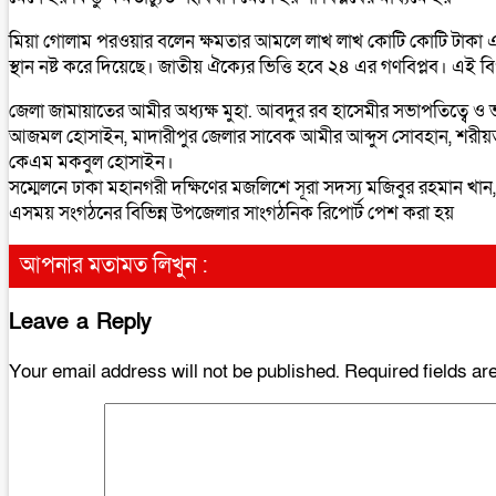
মিয়া গোলাম পরওয়ার বলেন ক্ষমতার আমলে লাখ লাখ কোটি কোটি টাকা এ আওয়
স্থান নষ্ট করে দিয়েছে। জাতীয় ঐক্যের ভিত্তি হবে ২৪ এর গণবিপ্লব। 
জেলা জামায়াতের আমীর অধ্যক্ষ মুহা. আবদুর রব হাসেমীর সভাপতিত্বে ও ভা
আজমল হোসাইন, মাদারীপুর জেলার সাবেক আমীর আব্দুস সোবহান, শরীয়তপু
কেএম মকবুল হোসাইন।
সম্মেলনে ঢাকা মহানগরী দক্ষিণের মজলিশে সূরা সদস্য মজিবুর রহমান খা
এসময় সংগঠনের বিভিন্ন উপজেলার সাংগঠনিক রিপোর্ট পেশ করা হয়
আপনার মতামত লিখুন :
Leave a Reply
Your email address will not be published.
Required fields a