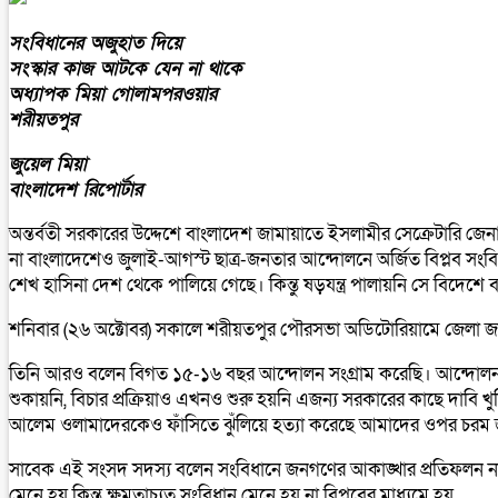
সংবিধানের অজুহাত দিয়ে
সংস্কার কাজ আটকে যেন না থাকে
অধ্যাপক মিয়া গোলামপরওয়ার
শরীয়তপুর
জুয়েল মিয়া
বাংলাদেশ রিপোর্টার
অন্তর্বতী সরকারের উদ্দেশে বাংলাদেশ জামায়াতে ইসলামীর সেক্রেটারি 
না বাংলাদেশেও জুলাই-আগস্ট ছাত্র-জনতার আন্দোলনে অর্জিত বিপ্লব সংব
শেখ হাসিনা দেশ থেকে পালিয়ে গেছে। কিন্তু ষড়যন্ত্র পালায়নি সে বিদেশে ব
শনিবার (২৬ অক্টোবর) সকালে শরীয়তপুর পৌরসভা অডিটোরিয়ামে জেলা জাম
তিনি আরও বলেন বিগত ১৫-১৬ বছর আন্দোলন সংগ্রাম করেছি। আন্দোলন ক
শুকায়নি, বিচার প্রক্রিয়াও এখনও শুরু হয়নি এজন্য সরকারের কাছে দাবি খু
আলেম ওলামাদেরকেও ফাঁসিতে ঝুঁলিয়ে হত্যা করেছে আমাদের ওপর চরম 
সাবেক এই সংসদ সদস্য বলেন সংবিধানে জনগণের আকাঙ্খার প্রতিফলন না হ
মেনে হয় কিন্তু ক্ষমতাচ্যুত সংবিধান মেনে হয় না বিপ্লবের মাধ্যমে হয়