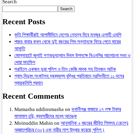
Search
Search
Recent Posts
কৃতি শিক্ষার্থীরাই আগামীদিনে দেশের নেতৃত্ব দিবে মনজুর এলাহী এমপি
পাষন্ড বাবার কবল থেকে দুই বছরের শিশু সন্তানকে ফিরে পেতে মায়ের
আকুতি
মোল্লাহাটে জুলাই গণঅভ্যুত্থান দিবস উপলক্ষে বিএনপির আলোচনা সভা ও
দোয়া মাহফিল
সরাইলে একজন ভুয়া পুলিশ ও তিন কেজি মাদক সহ তিনজন আটক
গ্যাস,বিদ্যুৎ সংকটসহ দ্রব্যমূল্য বৃদ্ধির প্রতিবাদে নরসিংদীতে ১১ দলের
স্বারকলিপি প্রদান
Recent Comments
Mamasba uddinsmasba
on
ভবানীগঞ্জ বাজারে ১৭ লক্ষ টাকার
মালামাল চুরি, ব্যবসায়ীদের মধ্যে আতঙ্ক
Moinuddin Mahin
on
আনুমানিক ২ বছরের জীবিত শিশুসহ (ছেলে)
অজ্ঞাতপরিচয় (৩০) এক নারীর লাশ উদ্ধার করেছে পুলিশ।