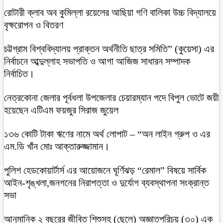
রোটারী ক্লাব অব কুমিল্লা রয়েলের আছিয়া গণি বালিকা উচ্চ বিদ্যালয়ে
বৃক্ষরোপন ও বিতরণ
চট্টগ্রাম বিশ্ববিদ্যালয় প্রাক্তন অর্থনীতি ছাত্র সমিতি” (কুয়েসা) এর
নির্বাচনে আব্দুল্লাহ সভাপতি ও আগা আজিজ সাধারন সম্পাদক
নির্বাচিত।
নেত্রকোনা জেলার পূর্বধলা উপজেলার চেয়ারম্যান পদে বিপুল ভোটে জয়ী
হয়েছেন এটিএম ফয়জুর সিরাজ জুয়েল
১৩৬ কোটি টাকা ঋণের নামে অর্থ লোপাট – “অন লাইন গ্রুপ ও এর
এম.ডি খাঁন মোঃ আক্তারুজ্জামান।
পুলিশ হেডকোয়ার্টার্স এর আয়োজনে ঘূর্ণিঝড় “রেমাল” বিষয়ে সার্বিক
আইন-শৃঙ্খলা,জনগনের নিরাপত্তা ও দুর্যোগ ব্যবস্থাপনা সংক্রান্ত
সভা
আনুমানিক ২ বছরের জীবিত শিশুসহ (ছেলে) অজ্ঞাতপরিচয় (৩০) এক