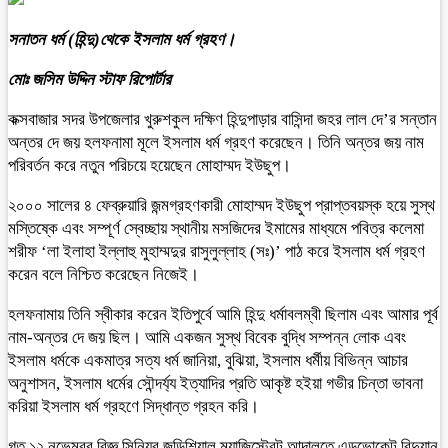
সনাতন ‌ধর্ম‌ (হিন্দু)থেকে ইসলাম ধর্ম গ্রহণ।
মোঃ জসিম উদ্দিন স্টাফ রিপোর্টার
কক্সবাজার সদর উপজেলার খুরুশকুল দক্ষিণ হিন্দুপাড়ার বাসিন্দা জহর লাল দে’র সন্তান
অন্তর দে জয় হলফনামা মূলে ইসলাম ধর্ম গ্রহণ করেছেন। তিনি অন্তর জয় নাম
পরিবর্তন করে নতুন পরিচয়ে হয়েছেন মোহাম্মদ ইউছুপ।
২০০০ সালের ৪ ফেব্রুয়ারি জন্মগ্রহণকারী মোহাম্মদ ইউছুপ প্রাপ্তবয়স্ক হয়ে সুস্থ
মস্তিষ্কে এবং সম্পূর্ণ স্বেচ্ছায় স্থানীয় মসজিদের ইমামের মাধ্যমে পবিত্র কলেমা
শরীফ ‘লা ইলাহা ইল্লাহু মুহাম্মদুর রাসুলুল্লাহ (সঃ)’ পাঠ করে ইসলাম ধর্ম গ্রহণ
করেন বলে নিশ্চিত করেছেন নিজেই।
হলফনামায় তিনি স্বীকার করেন ইতিপুর্বে আমি হিন্দু ধর্মাবলম্বী ছিলাম এবং আমার পূর্ব
নাম-অন্তর দে জয় ছিল। আমি একজন সুস্থ বিবেক বুদ্ধি সম্পন্ন লোক এবং
ইসলাম ধর্মকে একমাত্র সত্য ধর্ম জানিয়া, বুঝিয়া, ইসলাম ধর্মীয় বিভিন্ন আচার
অনুশাসন, ইসলাম ধর্মের সৌন্দর্য্য ইত্যাদির প্রতি আকৃষ্ট হইয়া গভীর চিন্তা ভাবনা
করিয়া ইসলাম ধর্ম গ্রহণে সিদ্ধান্ত গ্রহন করি।
গত ১২ নভেম্বর বিজ্ঞ সিনিয়র জুডিশিয়াল ম্যাজিস্ট্রেট আদালতে এডভোকেট রিদুয়ান