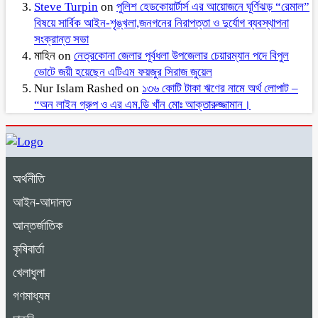
Steve Turpin
on
পুলিশ হেডকোয়ার্টার্স এর আয়োজনে ঘূর্ণিঝড় “রেমাল”
বিষয়ে সার্বিক আইন-শৃঙ্খলা,জনগনের নিরাপত্তা ও দুর্যোগ ব্যবস্থাপনা
সংক্রান্ত সভা
মাহিন
on
নেত্রকোনা জেলার পূর্বধলা উপজেলার চেয়ারম্যান পদে বিপুল
ভোটে জয়ী হয়েছেন এটিএম ফয়জুর সিরাজ জুয়েল
Nur Islam Rashed
on
১৩৬ কোটি টাকা ঋণের নামে অর্থ লোপাট –
“অন লাইন গ্রুপ ও এর এম.ডি খাঁন মোঃ আক্তারুজ্জামান।
অর্থনীতি
আইন-আদালত
আন্তর্জাতিক
কৃষিবার্তা
খেলাধুলা
গণমাধ্যম