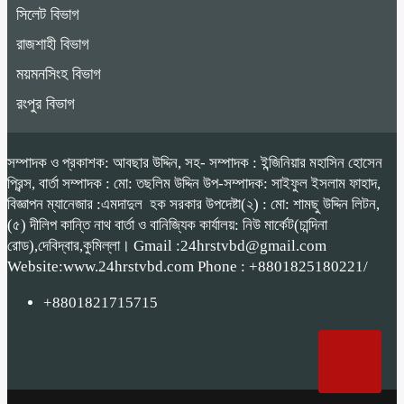
সিলেট বিভাগ
রাজশাহী বিভাগ
ময়মনসিংহ বিভাগ
রংপুর বিভাগ
সম্পাদক ও প্রকাশক: আবছার উদ্দিন, সহ- সম্পাদক : ইন্জিনিয়ার মহাসিন হোসেন
প্রিন্স, বার্তা সম্পাদক : মো: তছলিম উদ্দিন উপ-সম্পাদক: সাইফুল ইসলাম ফাহাদ,
বিজ্ঞাপন ম্যানেজার :এমদাদুল হক সরকার উপদেষ্টা(২) : মো: শামছু উদ্দিন লিটন,
(৫) দীলিপ কান্তি নাথ বার্তা ও বানিজ্যিক কার্যালয়: নিউ মার্কেট(চান্দিনা
রোড),দেবিদ্বার,কুমিল্লা। Gmail :24hrstvbd@gmail.com
Website:www.24hrstvbd.com Phone : +8801825180221/
+8801821715715