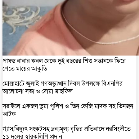
পাষন্ড বাবার কবল থেকে দুই বছরের শিশু সন্তানকে ফিরে
পেতে মায়ের আকুতি
মোল্লাহাটে জুলাই গণঅভ্যুত্থান দিবস উপলক্ষে বিএনপির
আলোচনা সভা ও দোয়া মাহফিল
সরাইলে একজন ভুয়া পুলিশ ও তিন কেজি মাদক সহ তিনজন
আটক
গ্যাস,বিদ্যুৎ সংকটসহ দ্রব্যমূল্য বৃদ্ধির প্রতিবাদে নরসিংদীতে
১১ দলের স্বারকলিপি প্রদান