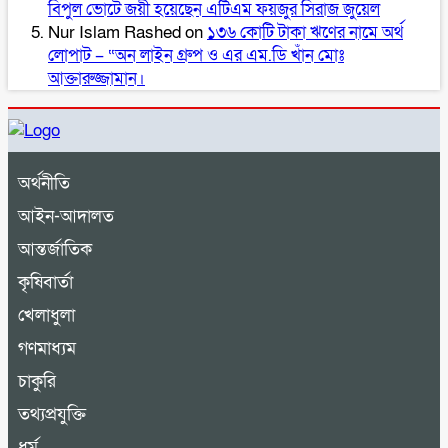
বিপুল ভোটে জয়ী হয়েছেন এটিএম ফয়জুর সিরাজ জুয়েল
Nur Islam Rashed
on
১৩৬ কোটি টাকা ঋণের নামে অর্থ
লোপাট – “অন লাইন গ্রুপ ও এর এম.ডি খাঁন মোঃ
আক্তারুজ্জামান।
অর্থনীতি
আইন-আদালত
আন্তর্জাতিক
কৃষিবার্তা
খেলাধুলা
গণমাধ্যম
চাকুরি
তথ্যপ্রযুক্তি
ধর্ম