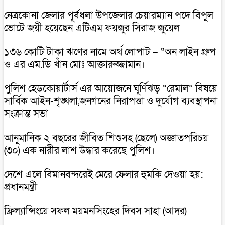
নেত্রকোনা জেলার পূর্বধলা উপজেলার চেয়ারম্যান পদে বিপুল
ভোটে জয়ী হয়েছেন এটিএম ফয়জুর সিরাজ জুয়েল
১৩৬ কোটি টাকা ঋণের নামে অর্থ লোপাট – “অন লাইন গ্রুপ
ও এর এম.ডি খাঁন মোঃ আক্তারুজ্জামান।
পুলিশ হেডকোয়ার্টার্স এর আয়োজনে ঘূর্ণিঝড় “রেমাল” বিষয়ে
সার্বিক আইন-শৃঙ্খলা,জনগনের নিরাপত্তা ও দুর্যোগ ব্যবস্থাপনা
সংক্রান্ত সভা
আনুমানিক ২ বছরের জীবিত শিশুসহ (ছেলে) অজ্ঞাতপরিচয়
(৩০) এক নারীর লাশ উদ্ধার করেছে পুলিশ।
দেশে এলে বিমানবন্দরেই মেরে ফেলার হুমকি দেওয়া হয়:
প্রধানমন্ত্রী
ফ্রিল্যান্সিংয়ে সফল ময়মনসিংহের দিবস সাহা (আদর)