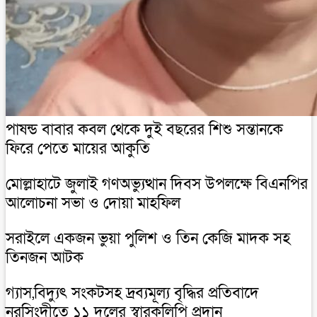
পাষন্ড বাবার কবল থেকে দুই বছরের শিশু সন্তানকে
ফিরে পেতে মায়ের আকুতি
মোল্লাহাটে জুলাই গণঅভ্যুত্থান দিবস উপলক্ষে বিএনপির
আলোচনা সভা ও দোয়া মাহফিল
সরাইলে একজন ভুয়া পুলিশ ও তিন কেজি মাদক সহ
তিনজন আটক
গ্যাস,বিদ্যুৎ সংকটসহ দ্রব্যমূল্য বৃদ্ধির প্রতিবাদে
নরসিংদীতে ১১ দলের স্বারকলিপি প্রদান