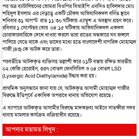
পর অত্র ব্যাটালিয়নের ভোমরা বিওপির বিআইপি এনসিও হাবিলদার মোঃ
শহিদুল ইসলাম এর নেতৃত্বে একটি চৌকষ আভিযানিকদল বর্ণিত স্থানে
শনিবার ৩১ আগস্ট রাত ১১:৩০ ঘটিকায় এ্যাম্বুশ এ অবস্থান গ্রহণ করে।
রবিবার ১ সেপ্টেম্বর ভোর ০৪:১৫ ঘটিকায় আভিযানিকদল একদল
চোরাকারবারিকে দেখে ধাওয়া করলে তারা রাতের অন্ধকারে ঘন জঙ্গলে
পালিয়ে যেতে থাকে এবং তাদের মধ্যে হতে বাংলাদেশী নাগরিক মোহাম্মদ
গাজী (৪৩) কে আটক করে তারা।
পরবর্তীতে আটককৃত ব্যক্তিসহ তল্লাশী করে ০১টি বস্তায় রক্ষিত ভারতীয়
০২ কেজি হেরোইন, ৩৩৭ বোতল ফেনসিডিল ও ০৪ বোতল LSD
(Lysergic Acid Diethylamide) উদ্ধার করা হয়।
প্রাথমিক অনুসন্ধানে জানা যায় যে, আটককৃত আসামী মোহাম্মদ গাজীর
বিরুদ্ধে ইতিপূর্বে একাধিক অপরাধে থানায় অভিযোগ রয়েছে।
এ ব্যাপারে আটককৃত আসামীর বিরুদ্ধে মাদকদ্রব্য আইনে সাতক্ষীরা সদর
থানায় মামলার কার্যক্রম প্রক্রিয়াধীন রয়েছে।
আপনার মতামত লিখুন :