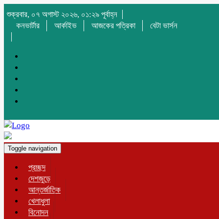
শুক্রবার, ০৭ অগাস্ট ২০২৬, ০১:২৯ পূর্বাহ্ন
কনভার্টার
আর্কাইভ
আজকের পত্রিকা
বেটা ভার্সন
Toggle navigation
প্রচ্ছদ
দেশজুড়ে
আন্তর্জাতিক
খেলাধুলা
বিনোদন