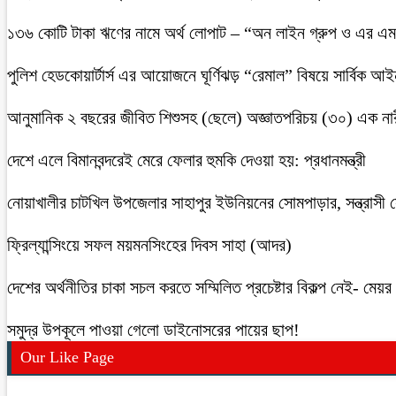
১৩৬ কোটি টাকা ঋণের নামে অর্থ লোপাট – “অন লাইন গ্রুপ ও এর এম.
পুলিশ হেডকোয়ার্টার্স এর আয়োজনে ঘূর্ণিঝড় “রেমাল” বিষয়ে সার্বিক আ
আনুমানিক ২ বছরের জীবিত শিশুসহ (ছেলে) অজ্ঞাতপরিচয় (৩০) এক নার
দেশে এলে বিমানবন্দরেই মেরে ফেলার হুমকি দেওয়া হয়: প্রধানমন্ত্রী
নোয়াখালীর চাটখিল উপজেলার সাহাপুর ইউনিয়নের সোমপাড়ার, সন্ত্রাসী সে
ফ্রিল্যান্সিংয়ে সফল ময়মনসিংহের দিবস সাহা (আদর)
দেশের অর্থনীতির চাকা সচল করতে সম্মিলিত প্রচেষ্টার বিকল্প নেই- মেয়র চ
সমুদ্র উপকূলে পাওয়া গেলো ডাইনোসরের পায়ের ছাপ!
Our Like Page