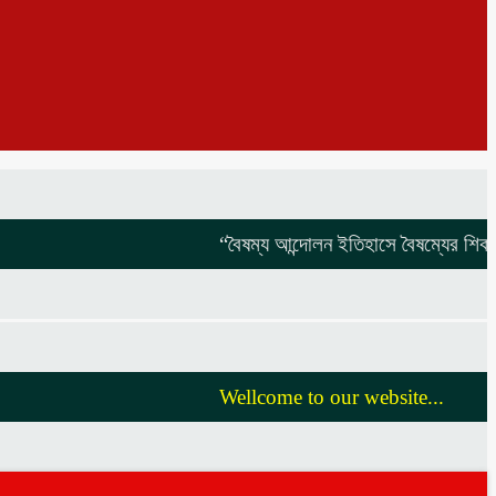
“বৈষম্য আন্দোলন ইতিহাসে বৈষম্যের শিকার:-
বি
Wellcome to our website...