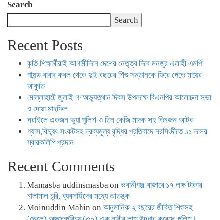
Search
Search
Recent Posts
কৃতি শিক্ষার্থীরাই আগামীদিনে দেশের নেতৃত্ব দিবে মনজুর এলাহী এমপি
পাষন্ড বাবার কবল থেকে দুই বছরের শিশু সন্তানকে ফিরে পেতে মায়ের
আকুতি
মোল্লাহাটে জুলাই গণঅভ্যুত্থান দিবস উপলক্ষে বিএনপির আলোচনা সভা
ও দোয়া মাহফিল
সরাইলে একজন ভুয়া পুলিশ ও তিন কেজি মাদক সহ তিনজন আটক
গ্যাস,বিদ্যুৎ সংকটসহ দ্রব্যমূল্য বৃদ্ধির প্রতিবাদে নরসিংদীতে ১১ দলের
স্বারকলিপি প্রদান
Recent Comments
Mamasba uddinsmasba
on
ভবানীগঞ্জ বাজারে ১৭ লক্ষ টাকার
মালামাল চুরি, ব্যবসায়ীদের মধ্যে আতঙ্ক
Moinuddin Mahin
on
আনুমানিক ২ বছরের জীবিত শিশুসহ
(ছেলে) অজ্ঞাতপরিচয় (৩০) এক নারীর লাশ উদ্ধার করেছে পুলিশ।