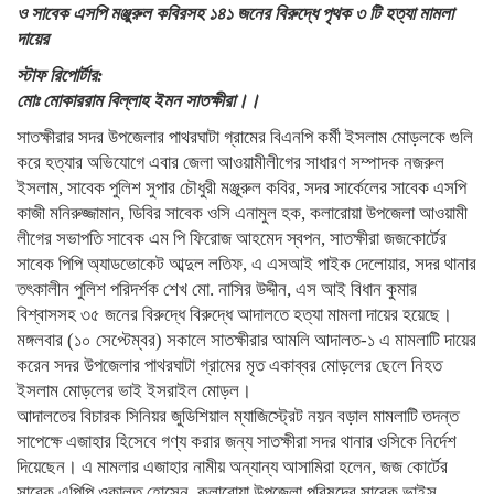
ও সাবেক এসপি মঞ্জুরুল কবিরসহ ১৪১ জনের বিরুদ্ধে পৃথক ৩ টি হত্যা মামলা
দায়ের
স্টাফ রিপোর্টার:
মোঃ মোকাররাম বিল্লাহ ইমন সাতক্ষীরা।।
সাতক্ষীরার সদর উপজেলার পাথরঘাটা গ্রামের বিএনপি কর্মী ইসলাম মোড়লকে গুলি
করে হত্যার অভিযোগে এবার জেলা আওয়ামীলীগের সাধারণ সম্পাদক নজরুল
ইসলাম, সাবেক পুলিশ সুপার চৌধুরী মঞ্জুরুল কবির, সদর সার্কেলের সাবেক এসপি
কাজী মনিরুজ্জামান, ডিবির সাবেক ওসি এনামুল হক, কলারোয়া উপজেলা আওয়ামী
লীগের সভাপতি সাবেক এম পি ফিরোজ আহমেদ স্বপন, সাতক্ষীরা জজকোর্টের
সাবেক পিপি অ্যাডভোকেট আব্দুল লতিফ, এ এসআই পাইক দেলোয়ার, সদর থানার
তৎকালীন পুলিশ পরিদর্শক শেখ মো. নাসির উদ্দীন, এস আই বিধান কুমার
বিশ্বাসসহ ৩৫ জনের বিরুদ্ধে বিরুদ্ধে আদালতে হত্যা মামলা দায়ের হয়েছে।
মঙ্গলবার (১০ সেপ্টেম্বর) সকালে সাতক্ষীরার আমলি আদালত-১ এ মামলাটি দায়ের
করেন সদর উপজেলার পাথরঘাটা গ্রামের মৃত একাব্বর মোড়লের ছেলে নিহত
ইসলাম মোড়লের ভাই ইসরাইল মোড়ল।
আদালতের বিচারক সিনিয়র জুডিশিয়াল ম্যাজিস্ট্রেট নয়ন বড়াল মামলাটি তদন্ত
সাপেক্ষে এজাহার হিসেবে গণ্য করার জন্য সাতক্ষীরা সদর থানার ওসিকে নির্দেশ
দিয়েছেন। এ মামলার এজাহার নামীয় অন্যান্য আসামিরা হলেন, জজ কোর্টের
সাবেক এপিপি ওকালত হোসেন, কলারোয়া উপজেলা পরিষদের সাবেক ভাইস