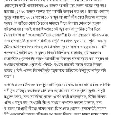
চেয়ারম্যান কাজী শাহাজাদাসহ ৩৫ জনকে আসামী করে মামলা দায়ের করা হয়।
মামলায় ১৫/ ২০ জনকে অজ্ঞাত নামা আসামি উল্লেখ করা হয়। মামলার এজাহার
সূত্রে জানা যায়, ২০১৪ সালের ১০ ই জুন আওয়ামী লীগ নেতা ফিরোজ আহমেদ
স্বপন এর বাড়িতে গোপন বৈঠকের মাধ্যমে নিহত ইসলাম মোড়লকে হত্যার
পরিকল্পনা হয়। তারই ধারাবাহিকতায় ১৩ই জুন রাত আনুমানিক ১ টার দিকে
উল্লেখিত আসামি ও আওয়ামীলীগের নেতাকর্মীরা ইসলাম মোড়লের বাড়িতে অস্ত্র
নিয়ে হামলা চালিয়ে তাকে মারপিট করে পুলিশের হাতে তুলে দেয়। পুলিশ ভ্যানে
উঠিয়ে চোখ বেধে নিয়ে গিয়ে ছয়ঘরিয়া নামক স্থানে গুলি করে হত্যা করে। বাদী
পক্ষের আইনজীবি এড, আবুবকর বিষয়টি নিশ্চিত করে জানান, ওই সময়কার
রাজনৈতিক প্রেক্ষাপটের কারণে আসামীদের বিরুদ্ধে মামলা দায়ের করা সম্ভব না
হওয়ায় রাজনৈতিক প্রেক্ষাপট পরিবর্তণ হওয়ায় মামলাটি দায়ের করতে বিলম্ব
হয়েছে। তিনি এসময় বিচারবহির্ভুত হত্যাকান্ডে জড়িতদের উপযুক্ত শাস্তি দাবি
করেন।
অপরদিকে সদর উপজেলার গোবিন্দ কাটি গ্রামের লোকমান দফাদার এর ছেলে শিবির
কর্মী মৃত হাফিজুর রহমানকে গুলি করে হত্যার দায়ে সাবেক পুলিশ সুপার চৌধুরী
মঞ্জুরুল কবির, সদর সার্কেলের সাবেক এসপি কাজী মনিরুজ্জামান, ডিবির সাবেক
ওসির এনামুল হক, আওয়ামী লীগের সাধারণ সম্পাদক নজরুল ইসলাম, সদর
উপজেলা আওয়ামী লীগের সাবেক সভাপতি শওকত হোসেন, জজকোর্টের সাবেক
বিপি এডভোকেট আব্দুল লতিফসহ ৪৩ জনের বিরুদ্ধে হত্যা মামলা দায়ের হয়েছে।