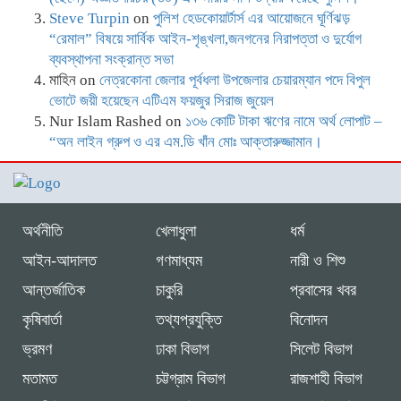
Steve Turpin
on
পুলিশ হেডকোয়ার্টার্স এর আয়োজনে ঘূর্ণিঝড়
“রেমাল” বিষয়ে সার্বিক আইন-শৃঙ্খলা,জনগনের নিরাপত্তা ও দুর্যোগ
ব্যবস্থাপনা সংক্রান্ত সভা
মাহিন
on
নেত্রকোনা জেলার পূর্বধলা উপজেলার চেয়ারম্যান পদে বিপুল
ভোটে জয়ী হয়েছেন এটিএম ফয়জুর সিরাজ জুয়েল
Nur Islam Rashed
on
১৩৬ কোটি টাকা ঋণের নামে অর্থ লোপাট –
“অন লাইন গ্রুপ ও এর এম.ডি খাঁন মোঃ আক্তারুজ্জামান।
অর্থনীতি
খেলাধুলা
ধর্ম
আইন-আদালত
গণমাধ্যম
নারী ও শিশু
আন্তর্জাতিক
চাকুরি
প্রবাসের খবর
কৃষিবার্তা
তথ্যপ্রযুক্তি
বিনোদন
ভ্রমণ
ঢাকা বিভাগ
সিলেট বিভাগ
মতামত
চট্টগ্রাম বিভাগ
রাজশাহী বিভাগ