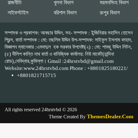
রাজনীতি
খুলনা বিভাগ
ময়মনসিংহ বিভাগ
লাইফস্টাইল
বরিশাল বিভাগ
রংপুর বিভাগ
সম্পাদক ও প্রকাশক: আবছার উদ্দিন, সহ- সম্পাদক : ইন্জিনিয়ার মহাসিন হোসেন
প্রিন্স, বার্তা সম্পাদক : মো: তছলিম উদ্দিন উপ-সম্পাদক: সাইফুল ইসলাম ফাহাদ,
বিজ্ঞাপন ম্যানেজার :এমদাদুল হক সরকার উপদেষ্টা(২) : মো: শামছু উদ্দিন লিটন,
(৫) দীলিপ কান্তি নাথ বার্তা ও বানিজ্যিক কার্যালয়: নিউ মার্কেট(চান্দিনা
রোড),দেবিদ্বার,কুমিল্লা। Gmail :24hrstvbd@gmail.com
Website:www.24hrstvbd.com Phone : +8801825180221/
+8801821715715
All rights reserved 24hrstvbd © 2026
ThemesDealer.Com
Theme Created By