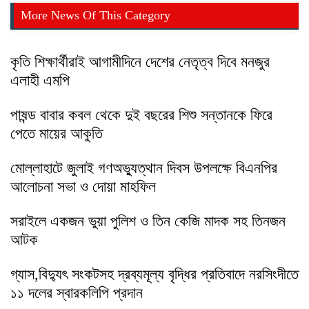
More News Of This Category
কৃতি শিক্ষার্থীরাই আগামীদিনে দেশের নেতৃত্ব দিবে মনজুর
এলাহী এমপি
পাষন্ড বাবার কবল থেকে দুই বছরের শিশু সন্তানকে ফিরে
পেতে মায়ের আকুতি
মোল্লাহাটে জুলাই গণঅভ্যুত্থান দিবস উপলক্ষে বিএনপির
আলোচনা সভা ও দোয়া মাহফিল
সরাইলে একজন ভুয়া পুলিশ ও তিন কেজি মাদক সহ তিনজন
আটক
গ্যাস,বিদ্যুৎ সংকটসহ দ্রব্যমূল্য বৃদ্ধির প্রতিবাদে নরসিংদীতে
১১ দলের স্বারকলিপি প্রদান