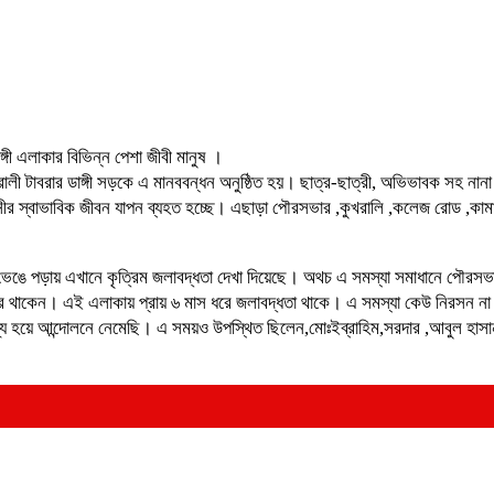
্গী এলাকার বিভিন্ন পেশা জীবী মানুষ ।
খরালী টাবরার ডাঙ্গী সড়কে এ মানববন্ধন অনুষ্ঠিত হয়। ছাত্র-ছাত্রী, অভিভাবক সহ না
াসীর স্বাভাবিক জীবন যাপন ব্যহত হচ্ছে। এছাড়া পৌরসভার ,কুখরালি ,কলেজ রোড ,কাম
েঙে পড়ায় এখানে কৃত্রিম জলাবদ্ধতা দেখা দিয়েছে। অথচ এ সমস্যা সমাধানে পৌরসভার ম
করে থাকেন। এই এলাকায় প্রায় ৬ মাস ধরে জলাবদ্ধতা থাকে। এ সমস্যা কেউ নিরসন না ক
াধ্য হয়ে আন্দোলনে নেমেছি। এ সময়ও উপস্থিত ছিলেন,মোঃইব্রাহিম,সরদার ,আবুল হ