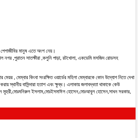
না পেশাজীবির মানুষ এতে অংশ নেয়।
াল নগর ,পুরাতন সাতক্ষীরা ,কলুনি পাড়া, রটখোলা, একডেমি মসজিদ রোডসহ
েয়র , মেম্বার কিংবা সংরক্ষিত ওয়ার্ডের মহিলা মেম্বারকে কোন উদ্যোগ নিতে দেখা
রায় স্থানীয় বাসিন্দারা হতাশ এবং ক্ষুব্ধ। এলাকায় জলাবদ্ধতা থাকাকে কেউ
াসান মুহুরী,মোঃমনিরুল ইসলাম,মোঃইসমাঈল হোসেন,মোঃআবুল হোসেন,সাধন সরকার,