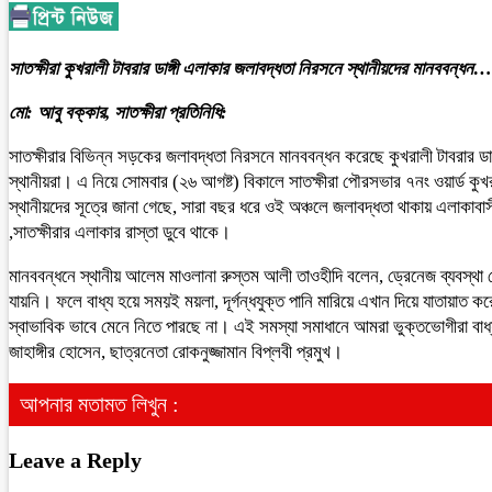
সাতক্ষীরা কুখরালী টাবরার ডাঙ্গী এলাকার জলাবদ্ধতা নিরসনে স্থানীয়দের মানববন্ধন…
মো: আবু বক্কার, সাতক্ষীরা প্রতিনিধি:
সাতক্ষীরার বিভিন্ন সড়কের জলাবদ্ধতা নিরসনে মানববন্ধন করেছে কুখরালী টাবরার ডাঙ
স্থানীয়রা। এ নিয়ে সোমবার (২৬ আগষ্ট) বিকালে সাতক্ষীরা পৌরসভার ৭নং ওয়ার্ড কু
স্থানীয়দের সূত্রে জানা গেছে, সারা বছর ধরে ওই অঞ্চলে জলাবদ্ধতা থাকায় এলাকাব
,সাতক্ষীরার এলাকার রাস্তা ডুবে থাকে।
মানববন্ধনে স্থানীয় আলেম মাওলানা রুস্তম আলী তাওহীদি বলেন, ড্রেনেজ ব্যবস্থা ভ
যায়নি। ফলে বাধ্য হয়ে সময়ই ময়লা, দূর্গন্ধযুক্ত পানি মারিয়ে এখান দিয়ে যাতায়াত 
স্বাভাবিক ভাবে মেনে নিতে পারছে না। এই সমস্যা সমাধানে আমরা ভুক্তভোগীরা ব
জাহাঙ্গীর হোসেন, ছাত্রনেতা রোকনুজ্জামান বিপ্লবী প্রমুখ।
আপনার মতামত লিখুন :
Leave a Reply