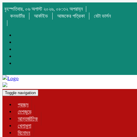
বৃহস্পতিবার, ০৬ অগাস্ট ২০২৬, ০৮:৩২ অপরাহ্ন
কনভার্টার
আর্কাইভ
আজকের পত্রিকা
বেটা ভার্সন
Toggle navigation
প্রচ্ছদ
দেশজুড়ে
আন্তর্জাতিক
খেলাধুলা
বিনোদন