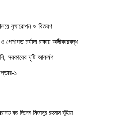
যালয়ে বৃক্ষরোপন ও বিতরণ
পেশাগত মর্যাদা রক্ষায় অঙ্গীকারবদ্ধ
ি, সরকারের দৃষ্টি আকর্ষণ
েপ্তার-১
েরামত কর দিলেন মিজানুর রহমান ভুঁইয়া