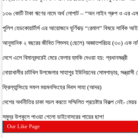
১৩৬ কোটি টাকা ঋণের নামে অর্থ লোপাট – “অন লাইন গ্রুপ ও এর এম.
পুলিশ হেডকোয়ার্টার্স এর আয়োজনে ঘূর্ণিঝড় “রেমাল” বিষয়ে সার্বিক আ
আনুমানিক ২ বছরের জীবিত শিশুসহ (ছেলে) অজ্ঞাতপরিচয় (৩০) এক নার
দেশে এলে বিমানবন্দরেই মেরে ফেলার হুমকি দেওয়া হয়: প্রধানমন্ত্রী
নোয়াখালীর চাটখিল উপজেলার সাহাপুর ইউনিয়নের সোমপাড়ার, সন্ত্রাসী সে
ফ্রিল্যান্সিংয়ে সফল ময়মনসিংহের দিবস সাহা (আদর)
দেশের অর্থনীতির চাকা সচল করতে সম্মিলিত প্রচেষ্টার বিকল্প নেই- মেয়র চ
সমুদ্র উপকূলে পাওয়া গেলো ডাইনোসরের পায়ের ছাপ!
Our Like Page