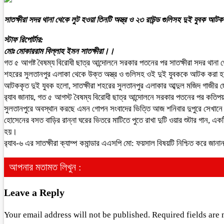
সাতক্ষীরা সদর থানা থেকে লুট হওয়া তিনটি অস্ত্র ও ২৩ রাউন্ড গুলিসহ দুই যুবক আটক
স্টাফ রিপোর্টার:
মোঃ মোকাররাম বিল্লাহ ইমন সাতক্ষীরা।।
গত ৫ আগষ্ট বৈষম্য বিরোধী ছাত্র আন্দোলনে সরকার পতনের পর সাতক্ষীরা সদর থানা থে
শহরের সুলতানপুর এলাকা থেকে উক্ত অস্ত্র ও গুলিসহ ওই দুই যুবককে আটক করা 
আটককৃত দুই যুবক হলো, সাতক্ষীরা শহরের সুলতানপুর এলাকার আব্দুল মজিদ গাজী
র‌্যাব জানায়, গত ৫ আগস্ট বৈষম্য বিরোধী ছাত্র আন্দোলনে সরকার পতনের পর কতিপয় দূষ
সুলতানপুরে অবস্থান করছে এমন গোপন সংবাদের ভিত্তি আজ শনিবার দুপুরে সেখান
হোসেনের বসত বাড়ির রান্না ঘরের ভিতরে মাটিতে পুতে রাখা দুটি ওয়ার শুটার গান, একট
হয়।
র‌্যাব-৬ এর সাতক্ষীরা ক্যাম্প কমান্ডার এএসপি মো: ফয়সাল বিষয়টি নিশ্চিত করে জা
আপনার মতামত লিখুন :
Leave a Reply
Your email address will not be published.
Required fields are