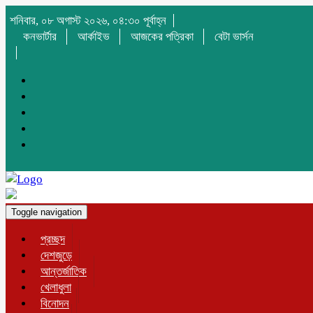
শনিবার, ০৮ অগাস্ট ২০২৬, ০৪:৩০ পূর্বাহ্ন
কনভার্টার
আর্কাইভ
আজকের পত্রিকা
বেটা ভার্সন
Toggle navigation
প্রচ্ছদ
দেশজুড়ে
আন্তর্জাতিক
খেলাধুলা
বিনোদন