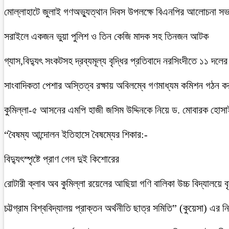
মোল্লাহাটে জুলাই গণঅভ্যুত্থান দিবস উপলক্ষে বিএনপির আলোচনা সভ
সরাইলে একজন ভুয়া পুলিশ ও তিন কেজি মাদক সহ তিনজন আটক
গ্যাস,বিদ্যুৎ সংকটসহ দ্রব্যমূল্য বৃদ্ধির প্রতিবাদে নরসিংদীতে ১১ দলের
সাংবাদিকতা পেশার অস্তিত্ব রক্ষায় অবিলম্বে গণমাধ্যম কমিশন গঠন ক
কুমিল্লা-৫ আসনের এমপি হাজী জসিম উদ্দিনকে নিয়ে ড. মোবারক হোসা
“বৈষম্য আন্দোলন ইতিহাসে বৈষম্যের শিকার:-
বিদ্যুৎস্পৃষ্টে প্রাণ গেল দুই কিশোরের
রোটারী ক্লাব অব কুমিল্লা রয়েলের আছিয়া গণি বালিকা উচ্চ বিদ্যালয়ে 
চট্টগ্রাম বিশ্ববিদ্যালয় প্রাক্তন অর্থনীতি ছাত্র সমিতি” (কুয়েসা) এর