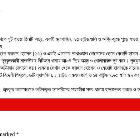
কে লুট হওয়া তিনটি অস্ত্র, একটি ম্যাগাজিন, ২৩ রাউন্ড গুলি ও অগ্নিকান্ডে পুড়ে যাও
হয়।
র ছেলে ফরহাদ হোসেন (২৭) ও একই এলাকার শাখাওয়াত হোসেনের ছেলে মেহেদি হাসান
্কৃতকারী সাতক্ষীরার বিভিন্ন থানায় আগুন দিয়ে অস্ত্র ও গোলাবারুদ লুট করে। লুটকৃত অ
ে অভিাযান চালানো হয়। এসময় সেখান থেকে ফরহাদ হোসেন ও মেহেদি হাসানকে নামের 
ি বিদেশী পিস্তল, দুটি ম্যাগাজিন, ৮ রাউন্ড এমএম গুলি ও ১৫ রাউন্ড ৭.৬৫ গুলি জব্দ
নান, জব্দকৃত আলামতসহ আটককৃত আসামীদের সাতক্ষীরা সদর থানায় হস্তান্তর করতঃ ও আসা
 marked
*