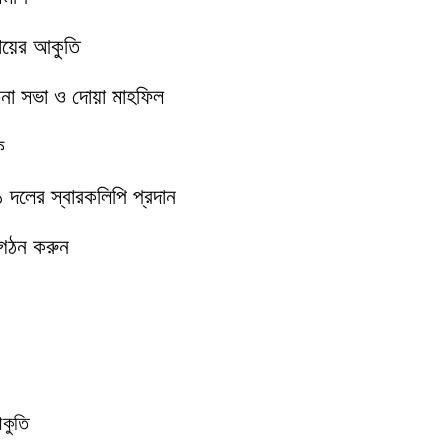
মায়ের আকুতি
চনা সভা ও দোয়া মাহফিল
ক
১১ দলের স্বারকলিপি প্রদান
 গঠন করুন
আকুতি