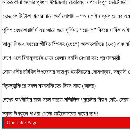
নেত্রকোনা জেলার পূর্বধলা উপজেলার চেয়ারম্যান পদে বিপুল ভোটে জয়ী
১৩৬ কোটি টাকা ঋণের নামে অর্থ লোপাট – “অন লাইন গ্রুপ ও এর এম.
পুলিশ হেডকোয়ার্টার্স এর আয়োজনে ঘূর্ণিঝড় “রেমাল” বিষয়ে সার্বিক আ
আনুমানিক ২ বছরের জীবিত শিশুসহ (ছেলে) অজ্ঞাতপরিচয় (৩০) এক নার
দেশে এলে বিমানবন্দরেই মেরে ফেলার হুমকি দেওয়া হয়: প্রধানমন্ত্রী
নোয়াখালীর চাটখিল উপজেলার সাহাপুর ইউনিয়নের সোমপাড়ার, সন্ত্রাসী সে
ফ্রিল্যান্সিংয়ে সফল ময়মনসিংহের দিবস সাহা (আদর)
দেশের অর্থনীতির চাকা সচল করতে সম্মিলিত প্রচেষ্টার বিকল্প নেই- মেয়র চ
সমুদ্র উপকূলে পাওয়া গেলো ডাইনোসরের পায়ের ছাপ!
Our Like Page