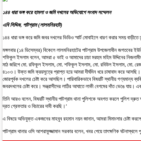
১৪৪ ধারা ভঙ্গ করে হামলা ও জমি দখলের অভিযোগে সংবাদ সম্মেলন
এবি সিদ্দিক, পাটগ্রাম (লালমনিরহাট)
১৪৪ ধারা ভঙ্গ করে জমি জবর দখলের ভিডিও স্মার্ট মোবাইলে ধারণ করার সময় বাড়ীত
মঙ্গলবার (১৪ ডিসেম্বর) বিকেলে লালমনিরহাটের পাটগ্রাম উপজেলাধীন জগতবের ইউনিয়
শফিকুল ইসলাম বলেন, আমরা ৫ ভাই ও আমাদের চাচা মরহুম মহিম উদ্দিনের নিজনামীয় স
মাঠ জরিপে মো. রফিকুল ইসলাম, মো. শফিকুল ইসলাম, মো. রবিউল ইসলাম, মো. রে
৪১০৩। উক্ত জমি ক্রয়সূত্রে প্রাপ্ত হয়ে আমরা দীর্ঘদিন ধরে চাষাবাদ করে আসছি। ক
জোরপূর্বক দখলের চেষ্টা করে আসছিল। পারিবারিকভাবে বিষয়টি স্থানীয় গণ্যমান্য ব্যক
জবরদখলের চেষ্টা করে। সন্ত্রাসীদের লাঠির আঘাতে লাকী বেগমের দাঁত ভেঙে যায়
তিনি আরও বলেন, বিষয়টি স্থানীয় পাটগ্রাম থানা পুলিশকে অবগত করলে পুলিশ দ্রুত ঘ
দ্রত গ্রেফতার ও বিচারের দাবী করছি।’
এ বিষয়ে অভিযুক্ত একজনের মাহবুব রহমান নয়ন জানান, আমরা মিমাংসার চেষ্টা কর
পাটগ্রাম থানার ওসি আশরাফুজ্জামান সরকার বলেন, খবর পেয়ে তাৎক্ষণিক ঘটনাস্থলে পু