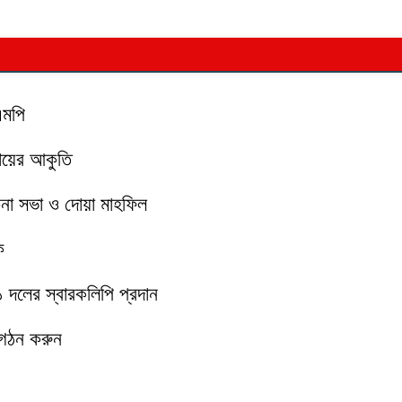
এমপি
মায়ের আকুতি
চনা সভা ও দোয়া মাহফিল
ক
১১ দলের স্বারকলিপি প্রদান
 গঠন করুন