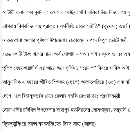
রোটারী ক্লাব অব কুমিল্লা রয়েলের আছিয়া গণি বালিকা উচ্চ বিদ্যালয়ে 
চট্টগ্রাম বিশ্ববিদ্যালয় প্রাক্তন অর্থনীতি ছাত্র সমিতি” (কুয়েসা) এর
নেত্রকোনা জেলার পূর্বধলা উপজেলার চেয়ারম্যান পদে বিপুল ভোটে জয়ী
১৩৬ কোটি টাকা ঋণের নামে অর্থ লোপাট – “অন লাইন গ্রুপ ও এর এম.
পুলিশ হেডকোয়ার্টার্স এর আয়োজনে ঘূর্ণিঝড় “রেমাল” বিষয়ে সার্বিক আ
আনুমানিক ২ বছরের জীবিত শিশুসহ (ছেলে) অজ্ঞাতপরিচয় (৩০) এক নার
দেশে এলে বিমানবন্দরেই মেরে ফেলার হুমকি দেওয়া হয়: প্রধানমন্ত্রী
নোয়াখালীর চাটখিল উপজেলার সাহাপুর ইউনিয়নের সোমপাড়ার, সন্ত্রাসী সে
ফ্রিল্যান্সিংয়ে সফল ময়মনসিংহের দিবস সাহা (আদর)