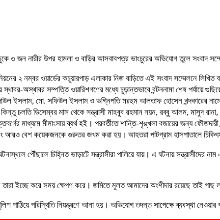
ে ঢুকে ৩ জন নারীর উপর হামলা ও বাড়ির আসবাবপত্র ভাংচুরের অভিযোগ তুলে সংবাদ সম
নের ২ নম্বর ওয়ার্ডের কচুয়ারপাড় এলাকার নিজ বাড়িতে এই সংবাদ সম্মেলনে লিখিত বক্
্থাবর-অস্থাবর সম্পত্তি ওয়ারিশগণের মধ্যে চুড়ান্তভাবে বন্টননামা শেষ পর্যায়ে গু
জাউল ইসলাম, মো. সফিউল ইসলাম ও ভগ্নিপতি মরহুম আলতাফ হোসেন খন্দকারের নাম
িন্তু চলতি ডিসেম্বর মাস থেকে সন্ত্রাসী মাহবুব রহমান নয়ন, রব্বু আলম, মাসুদ রানা
্তিবর্গের মাধ্যমে মীমাংসায় ব্যর্থ হই। পরবর্তীতে শান্তি-শৃঙ্খলা বজায়ের জন্য ফৌজদ
। এবং আরও বেশ কয়েকজনকে গুরুতর জখম করা হয়। আহতরা পাটগ্রাম হাসপাতালে চিকিৎ
টনাস্থলে পৌঁছালে চিহ্নিত ভাড়াটে সন্ত্রাসীরা পালিয়ে যায়। এ ঘটনায় সন্ত্রাসীদের ন
লে তারা ইচ্ছে করে সময় ক্ষেপণ করে। জমিতে মুলত আমাদের অংশীদার রয়েছে তাই গাছ
লিশ পাঠিয়ে পরিস্থিতি নিয়ন্ত্রণে আনা হয়। অভিযোগ তদন্ত সাপেক্ষে ব্যবস্থা নেওয়ার