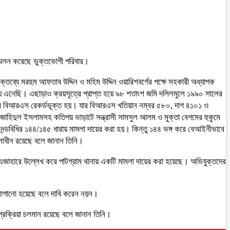
্মেলন করেছে ভুক্তভোগী পরিবার।
তব্যে মরহুম আফতাব উদ্দিন ও মহিম উদ্দিন ওয়ারিশবর্গের পক্ষে সহকারী অধ্যাপক
ছিয়ে এনেছি। এছাড়াও ক্রয়সূত্রে প্রাপ্ত হয়ে ৯৮ শতাংশ জমি দলিলমুলে ১৯৯০ সালের
ে বিআরএস রেকর্ডভূক্ত হয়। যার বিআরএস খতিয়ান নম্বর ৫৮০, দাগ ৪১০১ ও
, জাহিদুল ইসলামসহ কতিপয় ভাড়াটে সন্ত্রাসী সামসুল আলম ও মুক্তা বেগমের হুকুমে
ারী দন্ডবিধির ১৪৪/১৪৫ ধারায় মামলা দায়ের করা হয়। কিন্তু ১৪৪ ভঙ্গ করে বেআইনীভাবে
সাধীন রয়েছে বলে জানান তিনি।
াম এজাহারে উল্লেখ করে পাটগ্রাম থানায় একটি মামলা দায়ের করা হয়েছে। অভিযুক্তদের
 লাগানো হয়েছে বলে দাবি করেন নয়ন।
 প্রক্রিয়া চলমান রয়েছে বলে জানান তিনি।