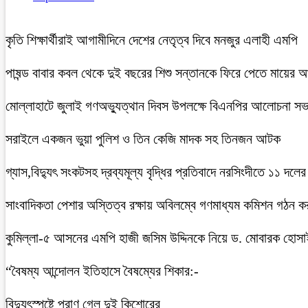
কৃতি শিক্ষার্থীরাই আগামীদিনে দেশের নেতৃত্ব দিবে মনজুর এলাহী এমপি
পাষন্ড বাবার কবল থেকে দুই বছরের শিশু সন্তানকে ফিরে পেতে মায়ের 
মোল্লাহাটে জুলাই গণঅভ্যুত্থান দিবস উপলক্ষে বিএনপির আলোচনা সভ
সরাইলে একজন ভুয়া পুলিশ ও তিন কেজি মাদক সহ তিনজন আটক
গ্যাস,বিদ্যুৎ সংকটসহ দ্রব্যমূল্য বৃদ্ধির প্রতিবাদে নরসিংদীতে ১১ দলের
সাংবাদিকতা পেশার অস্তিত্ব রক্ষায় অবিলম্বে গণমাধ্যম কমিশন গঠন ক
কুমিল্লা-৫ আসনের এমপি হাজী জসিম উদ্দিনকে নিয়ে ড. মোবারক হোসা
“বৈষম্য আন্দোলন ইতিহাসে বৈষম্যের শিকার:-
বিদ্যুৎস্পৃষ্টে প্রাণ গেল দুই কিশোরের