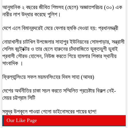
আনুমানিক ২ বছরের জীবিত শিশুসহ (ছেলে) অজ্ঞাতপরিচয় (৩০) এক
নারীর লাশ উদ্ধার করেছে পুলিশ।
দেশে এলে বিমানবন্দরেই মেরে ফেলার হুমকি দেওয়া হয়: প্রধানমন্ত্রী
নোয়াখালীর চাটখিল উপজেলার সাহাপুর ইউনিয়নের সোমপাড়ার, সন্ত্রাসী
সেলিম কন্ট্রেক্টর ও তার ছেলে হারুনের চাঁদাবাজিতে ভুক্তভুগী ডুবাই
প্রবাসী সৌরভ হোসেন, নিউজ করতে গিয়ে হামলার শিকার স্থানীয়
সাংবাদিক ।
ফ্রিল্যান্সিংয়ে সফল ময়মনসিংহের দিবস সাহা (আদর)
দেশের অর্থনীতির চাকা সচল করতে সম্মিলিত প্রচেষ্টার বিকল্প নেই-
মেয়র চট্টগ্রাম সিটি
সমুদ্র উপকূলে পাওয়া গেলো ডাইনোসরের পায়ের ছাপ!
Our Like Page