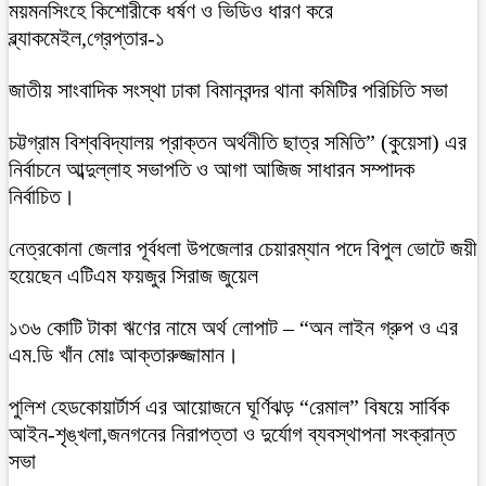
ময়মনসিংহে কিশোরীকে ধর্ষণ ও ভিডিও ধারণ করে
ব্ল্যাকমেইল,গ্রেপ্তার-১
জাতীয় সাংবাদিক সংস্থা ঢাকা বিমানবন্দর থানা কমিটির পরিচিতি সভা
চট্টগ্রাম বিশ্ববিদ্যালয় প্রাক্তন অর্থনীতি ছাত্র সমিতি” (কুয়েসা) এর
নির্বাচনে আব্দুল্লাহ সভাপতি ও আগা আজিজ সাধারন সম্পাদক
নির্বাচিত।
নেত্রকোনা জেলার পূর্বধলা উপজেলার চেয়ারম্যান পদে বিপুল ভোটে জয়ী
হয়েছেন এটিএম ফয়জুর সিরাজ জুয়েল
১৩৬ কোটি টাকা ঋণের নামে অর্থ লোপাট – “অন লাইন গ্রুপ ও এর
এম.ডি খাঁন মোঃ আক্তারুজ্জামান।
পুলিশ হেডকোয়ার্টার্স এর আয়োজনে ঘূর্ণিঝড় “রেমাল” বিষয়ে সার্বিক
আইন-শৃঙ্খলা,জনগনের নিরাপত্তা ও দুর্যোগ ব্যবস্থাপনা সংক্রান্ত
সভা