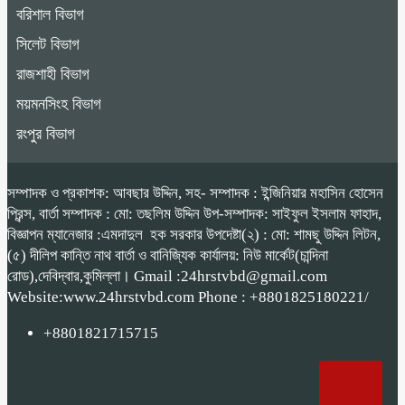
বরিশাল বিভাগ
সিলেট বিভাগ
রাজশাহী বিভাগ
ময়মনসিংহ বিভাগ
রংপুর বিভাগ
সম্পাদক ও প্রকাশক: আবছার উদ্দিন, সহ- সম্পাদক : ইন্জিনিয়ার মহাসিন হোসেন
প্রিন্স, বার্তা সম্পাদক : মো: তছলিম উদ্দিন উপ-সম্পাদক: সাইফুল ইসলাম ফাহাদ,
বিজ্ঞাপন ম্যানেজার :এমদাদুল হক সরকার উপদেষ্টা(২) : মো: শামছু উদ্দিন লিটন,
(৫) দীলিপ কান্তি নাথ বার্তা ও বানিজ্যিক কার্যালয়: নিউ মার্কেট(চান্দিনা
রোড),দেবিদ্বার,কুমিল্লা। Gmail :24hrstvbd@gmail.com
Website:www.24hrstvbd.com Phone : +8801825180221/
+8801821715715