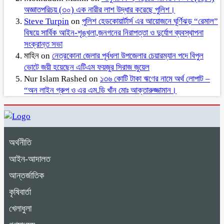
অজ্ঞাতপরিচয় (৩০) এক নারীর লাশ উদ্ধার করেছে পুলিশ।
Steve Turpin
on
পুলিশ হেডকোয়ার্টার্স এর আয়োজনে ঘূর্ণিঝড় “রেমাল”
বিষয়ে সার্বিক আইন-শৃঙ্খলা,জনগনের নিরাপত্তা ও দুর্যোগ ব্যবস্থাপনা
সংক্রান্ত সভা
মাহিন
on
নেত্রকোনা জেলার পূর্বধলা উপজেলার চেয়ারম্যান পদে বিপুল
ভোটে জয়ী হয়েছেন এটিএম ফয়জুর সিরাজ জুয়েল
Nur Islam Rashed
on
১৩৬ কোটি টাকা ঋণের নামে অর্থ লোপাট –
“অন লাইন গ্রুপ ও এর এম.ডি খাঁন মোঃ আক্তারুজ্জামান।
অর্থনীতি
আইন-আদালত
আন্তর্জাতিক
কৃষিবার্তা
খেলাধুলা