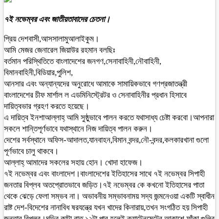
৭ই নভেম্বর এবং জাতীয়তাবাদের চেতনা।
প্রিয় দেশবাসী,আসসালামুআলাইকুম।
আমি মেজর জেনারেল জিয়াউর রহমান বলছিঃ
বর্তমান পরিস্থিতিতে বাংলাদেশের জনগণ,সেনাবাহিনী,নৌবাহিনী,
বিমানবাহিনী,বিডিয়ার,পুলিশ,
আনসার এবং অন্যান্যদের অনুরোধে আমাকে সামায়িকভাবে গণপ্রজাতন্ত্রী
বাংলাদেশের চীফ মার্শাল ল এডমিনিস্ট্রেটর ও সেনাবাহিনীর প্রধান হিসাবে
দায়িত্বভার গ্রহণ করতে হয়েছে।
এ দায়িত্ব ইনশাআল্লাহ্‌ আমি সুষ্ঠুভাবে পালন করতে যথাসাধ্য চেষ্টা করবো।আপনারা
সকলে শান্তিপূর্ণভাবে যথাস্থানে নিজ দায়িত্ব পালন করুন।
দেশের সর্বস্থানে অফিস-আদালত,যানবাহন,বিমান বন্দর,নৌ-বন্দর,কলকারখানা গুলো
পূর্ণভাবে চালু থাকবে।
আল্লাহ্‌ আমাদের সকলের সহায় হোন। খোদা হাফেজ।
৭ই নভেম্বর এবং বাংলাদেশ।বাংলাদেশের ইতিহাসের সাথে ৭ই নভেম্বর সিপাহী
জনতার বিপ্লব অতপ্রোতভাবে জড়িত।৭ই নভেম্বর কে কখনো ইতিহাসের পাতা
থেকে ঝেড়ে ফেলা সম্ভব না। অভাবনীয় সম্ভাবনাময় সদ্য জন্মনেওয়া একটি স্বাধীন
রাষ্ট দেশ-বিদেশের নানাবিধ ষরযন্ত্রে যখন খাদের কিনারায়,তখন সংগঠিত হয় সিপাহী
জনতার বিপ্লব।ঘড়ির কাটা রাত ১২টা পার হলেই ক্যান্টেনমেন্টের আকাশে ফাঁকা গুলির