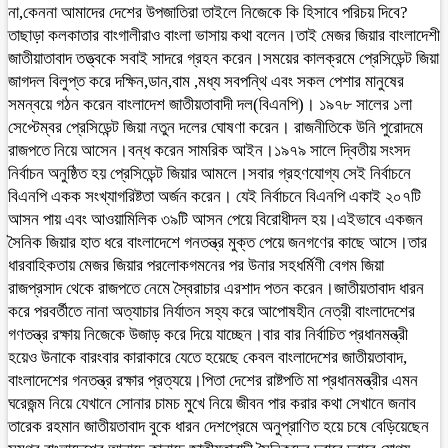
না,কেননা আমাদের দেশের উপজাতিরা তাইলে নিজেকে কি হিসাবে পরিচয় দিবে?
তাছাড়া কলকাতার বাংগালীরাও বাংলা ভাসায় কথা বলেন।তাই মেজর জিয়ার বাংলাদেশী
জাতীয়াতাবাদ তত্ত্বকে সবাই সাদরে গ্রহন করেন।সময়ের কালক্রমে প্রেসিডেন্ট জিয়া
জাগদল বিলুপ্ত করে দক্ষিন,ডান,বাম ,মধ্য সবপন্থি এবং সকল পেশার মানুষের
সমন্বয়ে গঠন করেন বাংলাদেশ জাতীয়তাবাদী দল(বিএনপি)। ১৯৭৮ সালের ১লা
সেপ্টেম্বর প্রেসিডেন্ট জিয়া নতুন দলের ঘোষণা করেন। রাজনীতিকে উনি পুরোদমে
রাজপতে নিয়ে আসেন।বন্ধ করেন সামরিক আইন।১৯৭৯ সালে দ্বিতীয় সংসদ
নির্বাচন অনুষ্ঠিত হয় প্রেসিডেন্ট জিয়ার আমলে।সবার গ্রহণযোগ্য সেই নির্বাচনে
বিএনপি একক সংখ্যাগরিষ্টতা অর্জন করেন। যেই নির্বাচনে বিএনপি একাই ২০৭টি
আসন পায় এবং আওয়ামিলিক ৩৯টি আসন পেয়ে বিরোধীদল হয়।এইভাবে একজন
সৈনিক জিয়ার হাত ধরে বাংলাদেশে গনতন্ত্র মুক্ত পেয়ে জনগণের কাছে আসে।তার
ধারবাহিকতায় মেজর জিয়ার পরলোকগমনের পর উনার সহধর্মিণী বেগম জিয়া
রাজপ্রসাদ থেকে রাজপতে নেমে স্বৈরাচার এরশাদ পতন করেন।জাতীয়তাবাদ ধারন
করে পরবর্তীতে নানা অত্যাচার নির্যাতন সহ্য করে আপোষহীন নেত্রী বাংলাদেশের
গণতন্ত্র রক্ষায় নিজেকে উজাড় করে দিয়ে যাচ্ছেন।বার বার নির্বাচিত প্রধানমন্ত্রী
হয়েও উনাকে বারংবার কারাকারে যেতে হয়েছে কেবল বাংলাদেশের জাতীয়তাবাদ,
বাংলাদেশের গনতন্ত্র রক্ষার প্রত্যয়ে।পিতা দেশের রাষ্টপতি মা প্রধানমন্ত্রীর এমন
ঘরেজন্ম নিয়ে যেখানে সোনার চামচ মুখে নিয়ে জীবন পার করার কথা সেখানে জনাব
তারেক রহমান জাতীয়তাবাদ বুকে ধারন দেশপ্রেমে অনুপ্রাণিত হয়ে চষে বেড়িয়েছেন