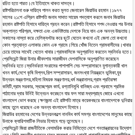
রচিত হতে পারত।যে ইতিহাসে থাকত দাসত্ব।
রাষ্টপরিচালনা গুরু দায়িত্ব পালন করত মূলত জেনারেল জিয়াউর রহমান।১৯৭৭
সালের ২১শে এপ্রিল রাষ্টপতি জনাব সাদাত সায়েম পদত্যাগ করলে জনাব জিয়াউর
রহমান রাষ্টপতি হিসাবে দায়িত্ব গ্রহন করেন।রাষ্টপতি হিসাবে শপদ নেওয়ার পর উনার
অক্লান্ত পরিশ্রম, দক্ষতা এবং একনিষ্টতায় দেশকে নিয়ে যান এক অনন্য উচ্চতায়।
সকালের নাস্তা করে হেলিক্যপ্টার করে ছুটে যেতেন কখনো এই জেলা তো কখনো
কোন প্রত্যান্ত এলাকার কোন এক গ্রামে।গিয়ে খোঁজ নিতেন গ্রামবাসীদের।খাবার
চেয়ে তাদের সাথেই খেতেন খাবার।গ্রামবাসিকে অনুপ্রানিত করতেন স্বনির্ভর হতে।
প্রেসিডেন্ট জিয়া উনার জীবদশায় সারাজীবন দেশবাসিকে অনুপ্রাণিত করেছেন
স্বনির্ভর হতে।স্বনির্ভরতা সংরামের পাশাপাশি সেচ সম্প্রাসারনে যুগান্তকারী খাল
খনন কার্য,দেশে কৃষি বিপ্লব,শিল্প সম্প্রাসারন, জনসংখ্যা নিয়ন্ত্রনে ভুমিকা,যুব
উন্নয়ন মন্ত্রণালয়,মহিলা বিষয়ক মন্ত্রণালয়,ধর্ম মন্ত্রানালয়,গ্রাম প্রতিরক্ষা
কমিটি,গ্রাম সরকার, স্বচ্ছেশ্রম কার্য, রপ্তানিমুখি বানিজ্য এবং প্রবাসে শ্রমিক
পাঠানোর দ্বার উনিই উন্নেচন করেছনে যার ফল সারা মধ্যপ্রাচ্য জোরে এখনো
বাংলাদেশ ভোগ করছে।ক্ষণজন্মা এই রাষ্টপতি মাত্র কয়েকবছরে বাংলাদেশকে দুনিয়ার
কাছে তুলে ধরেছেন এক অনন্য বাংলাদেশ হিসাবে।
জিয়াউর রহমানের দেশের উন্নয়নকল্পে নানবিধ কার্য সমগ্র বাংলাদেশের মানুষের কাছে
উনাকে ক্যারিশমাটিক লিডার হিসাবে গড়ে তুলেছেন।
প্রেসিডেন্ট জিয়া রাজনীতিকে বেসামরিক করার নিমিত্তে দেশে গনতান্ত্রায়নের উদ্যোগ