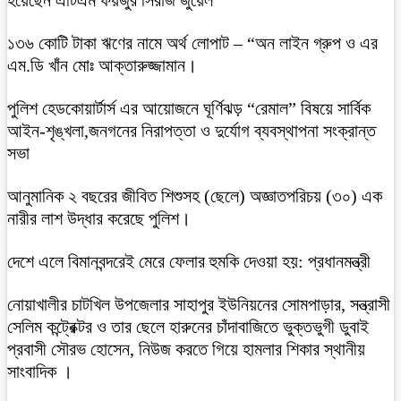
১৩৬ কোটি টাকা ঋণের নামে অর্থ লোপাট – “অন লাইন গ্রুপ ও এর
এম.ডি খাঁন মোঃ আক্তারুজ্জামান।
পুলিশ হেডকোয়ার্টার্স এর আয়োজনে ঘূর্ণিঝড় “রেমাল” বিষয়ে সার্বিক
আইন-শৃঙ্খলা,জনগনের নিরাপত্তা ও দুর্যোগ ব্যবস্থাপনা সংক্রান্ত
সভা
আনুমানিক ২ বছরের জীবিত শিশুসহ (ছেলে) অজ্ঞাতপরিচয় (৩০) এক
নারীর লাশ উদ্ধার করেছে পুলিশ।
দেশে এলে বিমানবন্দরেই মেরে ফেলার হুমকি দেওয়া হয়: প্রধানমন্ত্রী
নোয়াখালীর চাটখিল উপজেলার সাহাপুর ইউনিয়নের সোমপাড়ার, সন্ত্রাসী
সেলিম কন্ট্রেক্টর ও তার ছেলে হারুনের চাঁদাবাজিতে ভুক্তভুগী ডুবাই
প্রবাসী সৌরভ হোসেন, নিউজ করতে গিয়ে হামলার শিকার স্থানীয়
সাংবাদিক ।