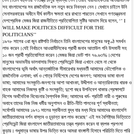
নেন।তিনি বহুদলীয় গণতন্ত্র চালুর ব্যবস্থা নেন।তারই ধারাবাহিকতায় আওয়ামীলিক
সহ বাংলাদেশের সব রাজনৈতিক দল নতুন করে নিবন্ধন নেন। যেখানে চাইলে উনি
সেনাসরকারের অধীনে দীর্ঘ কালীন ক্ষমতা ধরে রাখতে পারতেন সেখানে গণতন্ত্রমনা
দেশপ্রেমিক মেজর জিয়া রাজনীতিতে প্রতিযোগিতা সৃষ্টির আভাস দিয়ে বলেন, ‘’ I
WILL MAKE POLITICES DIFFICULT FOR THE
POLITICIANS’’
১৯৭৮ সালের ৩রা জুন রাষ্টপতি নির্বাচনে তিনি বাংলাদেশের মানুষের অকুণ্ঠ সমর্থন
লাভ করেন।যেই নির্বাচনে আওয়ামীলিকের প্রার্থী জনাব আতাউল গনি উসমানী সহ
১০ জন প্রার্থী প্রতিযোগিতা করেন।মেজর জিয়া ভোট পান ৭৬.৬৩%।দেশের
মানুষের অভাবনীয় ভালবাসায় সিক্ত প্রেসিডেন্ট জিয়া এখানে থেমে না থেকে
বাংলাদেশের ভূমি অর্থাৎ আন্তর্জাতিক সীমারেখার মধ্যবর্তী আমাদের ভৌগোলিক ও
রাজনৈতিক এলাকা; ধর্ম ও গোত্র নির্বিশেষে দেশের জনগণ; আমাদের ভাষা বাংলা
ভাষা; আমাদের সংস্কৃতি-জনগণের আশা আখাংকা, উদ্দীপনা ও আন্তরিকতার ধারক ও
বাহক আমাদের নিজস্ব কৃষ্টি ও সংস্কৃতি; দুশো বছর উপনিবেশ থাকার প্রেক্ষাপটে
বিশেষ অর্থনৈতিক বিবেচনার বৈপ্লবিক দিক; আমাদের ধর্ম- প্রতিটি নারী ও পুরুষের
অবাধে তাদের নিজ নিজ ধর্মীয় অনুশাসন ও রীতি-নীতি পালনের পূর্ণ স্বাধীনতা;
সর্বোপরি আমাদের ১৯৭১ সালের স্বাধীনতা যুদ্ধ যার মধ্য দিয়ে আমাদের বাংলাদেশি
জাতীয়তাবাদের দর্শন বাস্তব ও চূড়ান্ত রূপ লাভ করেছে’ এই সব বৈশিষ্ট্যর ভিত্তিতে
প্রেসিডেন্ট জিয়া বাংলাদেশ জাতীয়তাবাদের তত্ত্ব প্রদান করেন যা ব্যপক প্রশংসা
কুড়ায়। শুধুমাত্র ভাষার উপর ভিত্তি করে আমরা বাংঙ্গালী হিসাবে পরিচিতি দিতে পারি