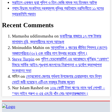
সরাইলে একজন ভুয়া পুলিশ ও তিন কেজি মাদক সহ তিনজন আটক
গ্যাস,বিদ্যুৎ সংকটসহ দ্রব্যমূল্য বৃদ্ধির প্রতিবাদে নরসিংদীতে ১১ দলের
স্বারকলিপি প্রদান
Recent Comments
Mamasba uddinsmasba
on
ভবানীগঞ্জ বাজারে ১৭ লক্ষ টাকার
মালামাল চুরি, ব্যবসায়ীদের মধ্যে আতঙ্ক
Moinuddin Mahin
on
আনুমানিক ২ বছরের জীবিত শিশুসহ (ছেলে)
অজ্ঞাতপরিচয় (৩০) এক নারীর লাশ উদ্ধার করেছে পুলিশ।
Steve Turpin
on
পুলিশ হেডকোয়ার্টার্স এর আয়োজনে ঘূর্ণিঝড় “রেমাল”
বিষয়ে সার্বিক আইন-শৃঙ্খলা,জনগনের নিরাপত্তা ও দুর্যোগ ব্যবস্থাপনা
সংক্রান্ত সভা
মাহিন
on
নেত্রকোনা জেলার পূর্বধলা উপজেলার চেয়ারম্যান পদে বিপুল
ভোটে জয়ী হয়েছেন এটিএম ফয়জুর সিরাজ জুয়েল
Nur Islam Rashed
on
১৩৬ কোটি টাকা ঋণের নামে অর্থ লোপাট –
“অন লাইন গ্রুপ ও এর এম.ডি খাঁন মোঃ আক্তারুজ্জামান।