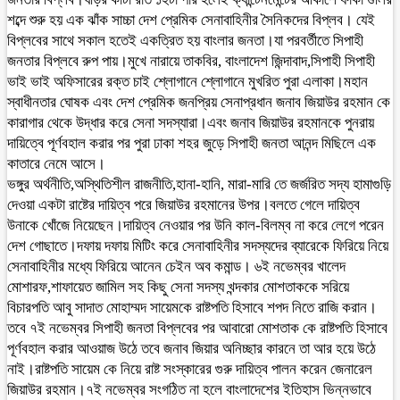
শব্দে শুরু হয় এক ঝাঁক সাচ্চা দেশ প্রেমিক সেনাবাহিনীর সৈনিকদের বিপ্লব। যেই
বিপ্লবের সাথে সকাল হতেই একত্রিত হয় বাংলার জনতা।যা পরবর্তীতে সিপাহী
জনতার বিপ্লবে রুপ পায়।মুখে নারায়ে তাকবির, বাংলাদেশ জিন্দাবাদ,সিপাহী সিপাহী
ভাই ভাই অফিসারের রক্ত চাই শ্লোগানে শ্লোগানে মুখরিত পুরা এলাকা।মহান
স্বাধীনতার ঘোষক এবং দেশ প্রেমিক জনপ্রিয় সেনাপ্রধান জনাব জিয়াউর রহমান কে
কারাগার থেকে উদ্ধার করে সেনা সদস্যারা।এবং জনাব জিয়াউর রহমানকে পুনরায়
দায়িত্বে পূর্ণবহাল করার পর পুরা ঢাকা শহর জুড়ে সিপাহী জনতা আনন্দ মিছিলে এক
কাতারে নেমে আসে।
ভঙ্গুর অর্থনীতি,অস্থিতিশীল রাজনীতি,হানা-হানি, মারা-মারি তে জর্জরিত সদ্য হামাগুড়ি
দেওয়া একটা রাষ্টের দায়িত্ব পরে জিয়াউর রহমানের উপর।বলতে গেলে দায়িত্ব
উনাকে খোঁজে নিয়েছেন।দায়িত্ব নেওয়ার পর উনি কাল-বিলম্ব না করে লেগে পরেন
দেশ গোছাতে।দফায় দফায় মিটিং করে সেনাবাহিনীর সদস্যদের ব্যারেকে ফিরিয়ে নিয়ে
সেনাবাহিনীর মধ্যে ফিরিয়ে আনেন চেইন অব কমান্ড। ৬ই নভেম্বর খালেদ
মোশারফ,শাফায়েত জামিল সহ কিছু সেনা সদস্য খন্দকার মোশতাককে সরিয়ে
বিচারপতি আবু সাদাত মোহাম্মদ সায়েমকে রাষ্টপতি হিসাবে শপদ নিতে রাজি করান।
তবে ৭ই নভেম্বর সিপাহী জনতা বিপ্লবের পর আবারো মোশতাক কে রাষ্টপতি হিসাবে
পূর্ণবহাল করার আওয়াজ উঠে তবে জনাব জিয়ার অনিচ্ছার কারনে তা আর হয়ে উঠে
নাই।রাষ্টপতি সায়েম কে নিয়ে রাষ্ট সংস্কারের গুরু দায়িত্ব পালন করেন জেনারেল
জিয়াউর রহমান।৭ই নভেম্বর সংগঠিত না হলে বাংলাদেশের ইতিহাস ভিন্নভাবে