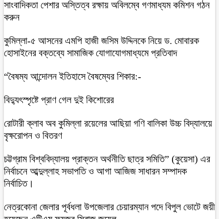
সাংবাদিকতা পেশার অস্তিত্ব রক্ষায় অবিলম্বে গণমাধ্যম কমিশন গঠন
করুন
কুমিল্লা-৫ আসনের এমপি হাজী জসিম উদ্দিনকে নিয়ে ড. মোবারক
হোসাইনের বক্তব্যে সামাজিক যোগাযোগমাধ্যমে প্রতিবাদ
“বৈষম্য আন্দোলন ইতিহাসে বৈষম্যের শিকার:-
বিদ্যুৎস্পৃষ্টে প্রাণ গেল দুই কিশোরের
রোটারী ক্লাব অব কুমিল্লা রয়েলের আছিয়া গণি বালিকা উচ্চ বিদ্যালয়ে
বৃক্ষরোপন ও বিতরণ
চট্টগ্রাম বিশ্ববিদ্যালয় প্রাক্তন অর্থনীতি ছাত্র সমিতি” (কুয়েসা) এর
নির্বাচনে আব্দুল্লাহ সভাপতি ও আগা আজিজ সাধারন সম্পাদক
নির্বাচিত।
নেত্রকোনা জেলার পূর্বধলা উপজেলার চেয়ারম্যান পদে বিপুল ভোটে জয়ী
হয়েছেন এটিএম ফয়জুর সিরাজ জুয়েল