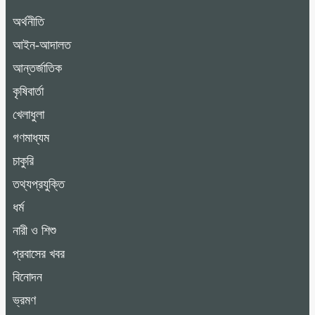
অর্থনীতি
আইন-আদালত
আন্তর্জাতিক
কৃষিবার্তা
খেলাধুলা
গণমাধ্যম
চাকুরি
তথ্যপ্রযুক্তি
ধর্ম
নারী ও শিশু
প্রবাসের খবর
বিনোদন
ভ্রমণ