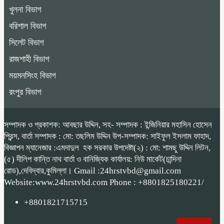
খুলনা বিভাগ
বরিশাল বিভাগ
সিলেট বিভাগ
রাজশাহী বিভাগ
ময়মনসিংহ বিভাগ
রংপুর বিভাগ
সম্পাদক ও প্রকাশক: আবছার উদ্দিন, সহ- সম্পাদক : ইন্জিনিয়ার মহাসিন হোসেন
প্রিন্স, বার্তা সম্পাদক : মো: তছলিম উদ্দিন উপ-সম্পাদক: সাইফুল ইসলাম ফাহাদ,
বিজ্ঞাপন ম্যানেজার :এমদাদুল হক সরকার উপদেষ্টা(২) : মো: শামছু উদ্দিন লিটন,
(৫) দীলিপ কান্তি নাথ বার্তা ও বানিজ্যিক কার্যালয়: নিউ মার্কেট(চান্দিনা
রোড),দেবিদ্বার,কুমিল্লা। Gmail :24hrstvbd@gmail.com
Website:www.24hrstvbd.com Phone : +8801825180221/
+8801821715715