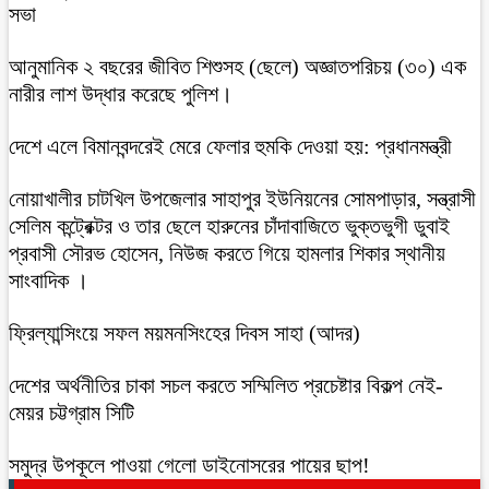
সভা
আনুমানিক ২ বছরের জীবিত শিশুসহ (ছেলে) অজ্ঞাতপরিচয় (৩০) এক
নারীর লাশ উদ্ধার করেছে পুলিশ।
দেশে এলে বিমানবন্দরেই মেরে ফেলার হুমকি দেওয়া হয়: প্রধানমন্ত্রী
নোয়াখালীর চাটখিল উপজেলার সাহাপুর ইউনিয়নের সোমপাড়ার, সন্ত্রাসী
সেলিম কন্ট্রেক্টর ও তার ছেলে হারুনের চাঁদাবাজিতে ভুক্তভুগী ডুবাই
প্রবাসী সৌরভ হোসেন, নিউজ করতে গিয়ে হামলার শিকার স্থানীয়
সাংবাদিক ।
ফ্রিল্যান্সিংয়ে সফল ময়মনসিংহের দিবস সাহা (আদর)
দেশের অর্থনীতির চাকা সচল করতে সম্মিলিত প্রচেষ্টার বিকল্প নেই-
মেয়র চট্টগ্রাম সিটি
সমুদ্র উপকূলে পাওয়া গেলো ডাইনোসরের পায়ের ছাপ!