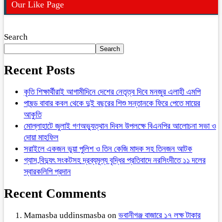
Our Like Page
Search
Search
Recent Posts
কৃতি শিক্ষার্থীরাই আগামীদিনে দেশের নেতৃত্ব দিবে মনজুর এলাহী এমপি
পাষন্ড বাবার কবল থেকে দুই বছরের শিশু সন্তানকে ফিরে পেতে মায়ের
আকুতি
মোল্লাহাটে জুলাই গণঅভ্যুত্থান দিবস উপলক্ষে বিএনপির আলোচনা সভা ও
দোয়া মাহফিল
সরাইলে একজন ভুয়া পুলিশ ও তিন কেজি মাদক সহ তিনজন আটক
গ্যাস,বিদ্যুৎ সংকটসহ দ্রব্যমূল্য বৃদ্ধির প্রতিবাদে নরসিংদীতে ১১ দলের
স্বারকলিপি প্রদান
Recent Comments
Mamasba uddinsmasba
on
ভবানীগঞ্জ বাজারে ১৭ লক্ষ টাকার