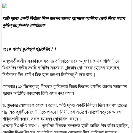
অতি দ্রুত একটি নির্বাচন দিলে জনগণ তাদের পছন্দমত প্রার্থীকে ভোট দিতে পারবে-
কুমিল্লায় খন্দকার মোশাররফ
এ.কে পলাশ কুমিল্লা প্রতিনিধি।।
অন্তর্বর্তীকালীন সরকারকে যত দ্রুত নির্বাচনের রোডম্যাপ দেওয়ার তাগিদ দিয়ে
বিএনপির জাতীয় স্থায়ী কমিটির সদস্য ড. খন্দকার মোশাররফ হোসেন বলেছেন,
নির্বাচনের দিন-তারিখ ঠিক হলে জনগণ নির্বাচনমুখী হয়ে যাবে।
সোমবার (১৬ ডিসেম্বর) বিকেলে কুমিল্লায় বিজয় দিবসের র‍্যালির শুরুতে সমাবেশে
প্রধান অতিথির বক্তব্যে তিনি এসব কথা বলেন।
ড. খন্দকার মোশাররফ হোসেন বলেন, অতি দ্রুত একটি নির্বাচন দিলে জনগণ তাদের
পছন্দমত প্রার্থীকে ভোট দিতে পারবে। নির্বাচিতরা এদেশে সার্বভৌমত্বকে আরও
শক্তিশালী করবে, সকল ষড়যন্ত্র মোকাবিলা করবে।
এসময় বিএনপির ত্রাণ ও পুনর্বাসন বিষয়ক সম্পাদক হাজী আমিন-উর রশিদ ইয়াছিন,
কেন্দ্রীয় বিএনপির সহ-সাংগঠনিক সম্পাদক মোস্তাক মিয়া, কুমিল্লা মহানগর