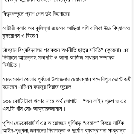
বিদ্যুৎস্পৃষ্টে প্রাণ গেল দুই কিশোরের
রোটারী ক্লাব অব কুমিল্লা রয়েলের আছিয়া গণি বালিকা উচ্চ বিদ্যালয়ে
বৃক্ষরোপন ও বিতরণ
চট্টগ্রাম বিশ্ববিদ্যালয় প্রাক্তন অর্থনীতি ছাত্র সমিতি” (কুয়েসা) এর
নির্বাচনে আব্দুল্লাহ সভাপতি ও আগা আজিজ সাধারন সম্পাদক
নির্বাচিত।
নেত্রকোনা জেলার পূর্বধলা উপজেলার চেয়ারম্যান পদে বিপুল ভোটে জয়ী
হয়েছেন এটিএম ফয়জুর সিরাজ জুয়েল
১৩৬ কোটি টাকা ঋণের নামে অর্থ লোপাট – “অন লাইন গ্রুপ ও এর
এম.ডি খাঁন মোঃ আক্তারুজ্জামান।
পুলিশ হেডকোয়ার্টার্স এর আয়োজনে ঘূর্ণিঝড় “রেমাল” বিষয়ে সার্বিক
আইন-শৃঙ্খলা,জনগনের নিরাপত্তা ও দুর্যোগ ব্যবস্থাপনা সংক্রান্ত