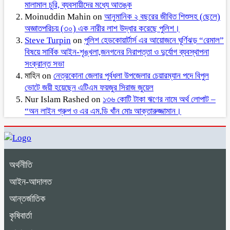
মালামাল চুরি, ব্যবসায়ীদের মধ্যে আতঙ্ক
Moinuddin Mahin
on
আনুমানিক ২ বছরের জীবিত শিশুসহ (ছেলে)
অজ্ঞাতপরিচয় (৩০) এক নারীর লাশ উদ্ধার করেছে পুলিশ।
Steve Turpin
on
পুলিশ হেডকোয়ার্টার্স এর আয়োজনে ঘূর্ণিঝড় “রেমাল”
বিষয়ে সার্বিক আইন-শৃঙ্খলা,জনগনের নিরাপত্তা ও দুর্যোগ ব্যবস্থাপনা
সংক্রান্ত সভা
মাহিন
on
নেত্রকোনা জেলার পূর্বধলা উপজেলার চেয়ারম্যান পদে বিপুল
ভোটে জয়ী হয়েছেন এটিএম ফয়জুর সিরাজ জুয়েল
Nur Islam Rashed
on
১৩৬ কোটি টাকা ঋণের নামে অর্থ লোপাট –
“অন লাইন গ্রুপ ও এর এম.ডি খাঁন মোঃ আক্তারুজ্জামান।
অর্থনীতি
আইন-আদালত
আন্তর্জাতিক
কৃষিবার্তা