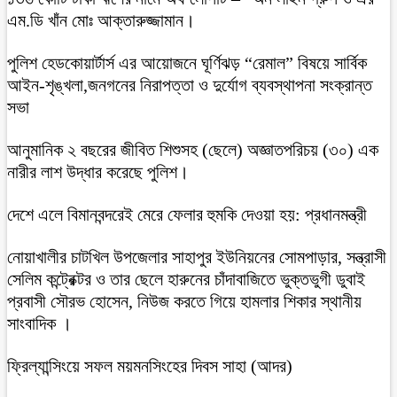
এম.ডি খাঁন মোঃ আক্তারুজ্জামান।
পুলিশ হেডকোয়ার্টার্স এর আয়োজনে ঘূর্ণিঝড় “রেমাল” বিষয়ে সার্বিক
আইন-শৃঙ্খলা,জনগনের নিরাপত্তা ও দুর্যোগ ব্যবস্থাপনা সংক্রান্ত
সভা
আনুমানিক ২ বছরের জীবিত শিশুসহ (ছেলে) অজ্ঞাতপরিচয় (৩০) এক
নারীর লাশ উদ্ধার করেছে পুলিশ।
দেশে এলে বিমানবন্দরেই মেরে ফেলার হুমকি দেওয়া হয়: প্রধানমন্ত্রী
নোয়াখালীর চাটখিল উপজেলার সাহাপুর ইউনিয়নের সোমপাড়ার, সন্ত্রাসী
সেলিম কন্ট্রেক্টর ও তার ছেলে হারুনের চাঁদাবাজিতে ভুক্তভুগী ডুবাই
প্রবাসী সৌরভ হোসেন, নিউজ করতে গিয়ে হামলার শিকার স্থানীয়
সাংবাদিক ।
ফ্রিল্যান্সিংয়ে সফল ময়মনসিংহের দিবস সাহা (আদর)