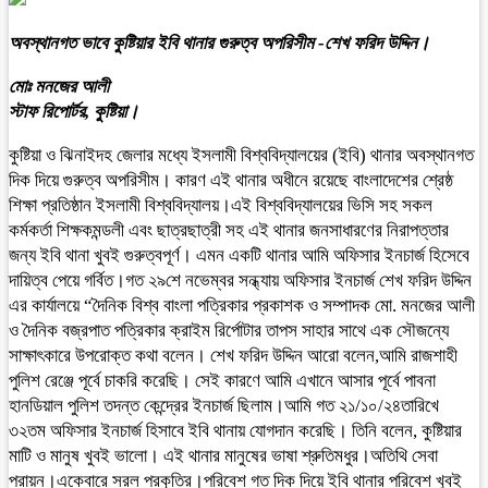
অবস্থানগত ভাবে কুষ্টিয়ার ইবি থানার গুরুত্ব অপরিসীম -শেখ ফরিদ উদ্দিন।
মোঃ মনজের আলী
স্টাফ রিপোর্টর, কুষ্টিয়া।
কুষ্টিয়া ও ঝিনাইদহ জেলার মধ্যে ইসলামী বিশ্ববিদ্যালয়ের (ইবি) থানার অবস্থানগত
দিক দিয়ে গুরুত্ব অপরিসীম। কারণ এই থানার অধীনে রয়েছে বাংলাদেশের শ্রেষ্ঠ
শিক্ষা প্রতিষ্ঠান ইসলামী বিশ্ববিদ্যালয়।এই বিশ্ববিদ্যালয়ের ভিসি সহ সকল
কর্মকর্তা শিক্ষকমন্ডলী এবং ছাত্রছাত্রী সহ এই থানার জনসাধারণের নিরাপত্তার
জন্য ইবি থানা খুবই গুরুত্বপূর্ণ। এমন একটি থানার আমি অফিসার ইনচার্জ হিসেবে
দায়িত্ব পেয়ে গর্বিত।গত ২৯শে নভেম্বর সন্ধ্যায় অফিসার ইনচার্জ শেখ ফরিদ উদ্দিন
এর কার্যালয়ে “দৈনিক বিশ্ব বাংলা পত্রিকার প্রকাশক ও সম্পাদক মো. মনজের আলী
ও দৈনিক বজ্রপাত পত্রিকার ক্রাইম রির্পোটার তাপস সাহার সাথে এক সৌজন্যে
সাক্ষাৎকারে উপরোক্ত কথা বলেন। শেখ ফরিদ উদ্দিন আরো বলেন,আমি রাজশাহী
পুলিশ রেঞ্জে পূর্বে চাকরি করেছি। সেই কারণে আমি এখানে আসার পূর্বে পাবনা
হানডিয়াল পুলিশ তদন্ত কেন্দ্রের ইনচার্জ ছিলাম।আমি গত ২১/১০/২৪তারিখে
৩২তম অফিসার ইনচার্জ হিসাবে ইবি থানায় যোগদান করেছি। তিনি বলেন, কুষ্টিয়ার
মাটি ও মানুষ খুবই ভালো। এই থানার মানুষের ভাষা শ্রুতিমধুর।অতিথি সেবা
পরায়ন।একেবারে সরল প্রকৃতির।পরিবেশ গত দিক দিয়ে ইবি থানার পরিবেশ খুবই