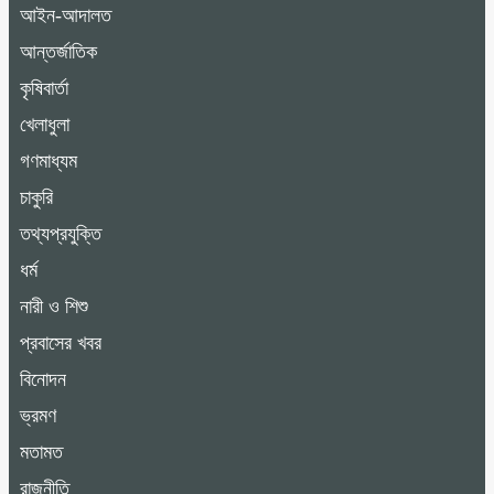
আইন-আদালত
আন্তর্জাতিক
কৃষিবার্তা
খেলাধুলা
গণমাধ্যম
চাকুরি
তথ্যপ্রযুক্তি
ধর্ম
নারী ও শিশু
প্রবাসের খবর
বিনোদন
ভ্রমণ
মতামত
রাজনীতি