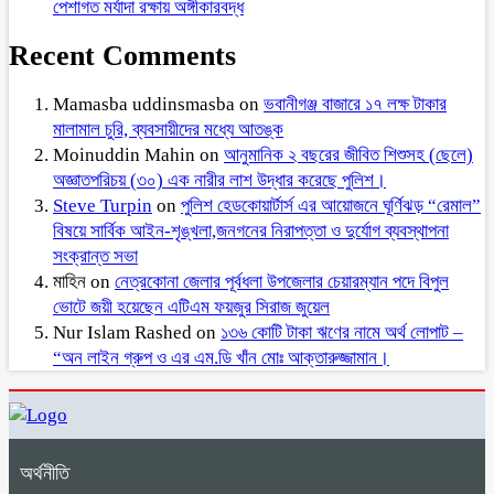
পেশাগত মর্যাদা রক্ষায় অঙ্গীকারবদ্ধ
Recent Comments
Mamasba uddinsmasba
on
ভবানীগঞ্জ বাজারে ১৭ লক্ষ টাকার
মালামাল চুরি, ব্যবসায়ীদের মধ্যে আতঙ্ক
Moinuddin Mahin
on
আনুমানিক ২ বছরের জীবিত শিশুসহ (ছেলে)
অজ্ঞাতপরিচয় (৩০) এক নারীর লাশ উদ্ধার করেছে পুলিশ।
Steve Turpin
on
পুলিশ হেডকোয়ার্টার্স এর আয়োজনে ঘূর্ণিঝড় “রেমাল”
বিষয়ে সার্বিক আইন-শৃঙ্খলা,জনগনের নিরাপত্তা ও দুর্যোগ ব্যবস্থাপনা
সংক্রান্ত সভা
মাহিন
on
নেত্রকোনা জেলার পূর্বধলা উপজেলার চেয়ারম্যান পদে বিপুল
ভোটে জয়ী হয়েছেন এটিএম ফয়জুর সিরাজ জুয়েল
Nur Islam Rashed
on
১৩৬ কোটি টাকা ঋণের নামে অর্থ লোপাট –
“অন লাইন গ্রুপ ও এর এম.ডি খাঁন মোঃ আক্তারুজ্জামান।
অর্থনীতি