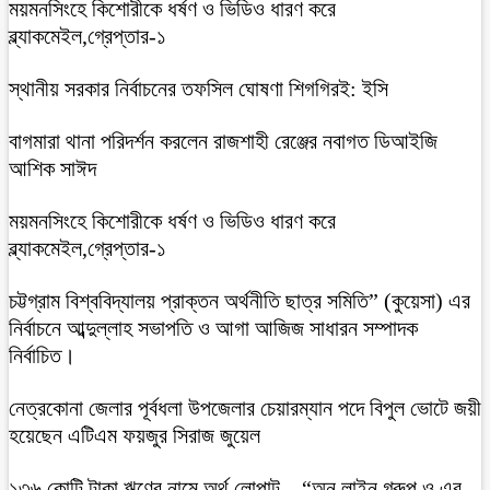
ময়মনসিংহে কিশোরীকে ধর্ষণ ও ভিডিও ধারণ করে
ব্ল্যাকমেইল,গ্রেপ্তার-১
স্থানীয় সরকার নির্বাচনের তফসিল ঘোষণা শিগগিরই: ইসি
বাগমারা থানা পরিদর্শন করলেন রাজশাহী রেঞ্জের নবাগত ডিআইজি
আশিক সাঈদ
ময়মনসিংহে কিশোরীকে ধর্ষণ ও ভিডিও ধারণ করে
ব্ল্যাকমেইল,গ্রেপ্তার-১
চট্টগ্রাম বিশ্ববিদ্যালয় প্রাক্তন অর্থনীতি ছাত্র সমিতি” (কুয়েসা) এর
নির্বাচনে আব্দুল্লাহ সভাপতি ও আগা আজিজ সাধারন সম্পাদক
নির্বাচিত।
নেত্রকোনা জেলার পূর্বধলা উপজেলার চেয়ারম্যান পদে বিপুল ভোটে জয়ী
হয়েছেন এটিএম ফয়জুর সিরাজ জুয়েল
১৩৬ কোটি টাকা ঋণের নামে অর্থ লোপাট – “অন লাইন গ্রুপ ও এর