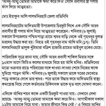
‘আব্বু-আম্মু তোমরা আমাকে ক্ষমা করে দিও’ সৌদি প্রবাসীর স্ত্রী গলায়
ফাঁস দিয়ে আত্মহত্যা।
মোঃ ইয়াকুব আলি লালমনিরহাট জেলা প্রতিনিধি
লালমনিরহাটের আদিতমারী উপজেলায় চিরকুট লিখে এক সৌদি আরব
প্রবাসীর স্ত্রী গলায় ফাঁস নিয়ে আত্মহত্যা করেছেন। শনিবার (৬ জুলাই)
সকালে উপজেলার পশ্চিমপাড়া গ্রামে শ্বশুর বাড়ি থেকে ওই গৃহবধূর ঝুলন্ত
মরদেহ উদ্ধার করা হয়। নিহত ওই গৃহবধূর নাম আঁখি মনি (১৭)। তিনি
লালমনিরহাট তালুক খুঁটামারা বত্রিশ হাজারি গ্রামের আইনুল হকের মেয়ে।
পারিবারিক সূত্রে জানা যায়, সৌদি আরব প্রবাসী শাকিল মিয়ার সঙ্গে
১০মাস আগে ভিডিও কলের মাধ্যমে বিয়ে হয় আঁখি মনির। প্রতিদিনের
মতো শুক্রবার রাতে পরিবারের সঙ্গে খাওয়া-দাওয়া শেষে নিজের কক্ষে
ঘুমিয়ে পড়েন আঁখি। শনিবার (৬ জুলাই) সকালে তাকে ঘরের মেঝেতে
পড়ে থাকতে দেখে তার শ্বশুর। পরে তাকে উদ্ধার করে আদিতমারি স্বাস্থ্য
কমপ্লেক্স নিয়ে গেলে কর্তব্যরত চিকিৎসক তাকে মৃত বলে ঘোষণা করেন।
এদিকে আঁখির শয়ন কক্ষে একটি চিরকুট পাওয়া যায়। সেখানে লেখা
রয়েছে- ‘আব্বু-আম্মু তোমরা আমাকে ক্ষমা করে দিও। আগামীকাল সকাল
১১টায় আমাকে নিয়ে যাবা। আমার জীবনে কিছু নেই।’ এ বিষয়ে আখির