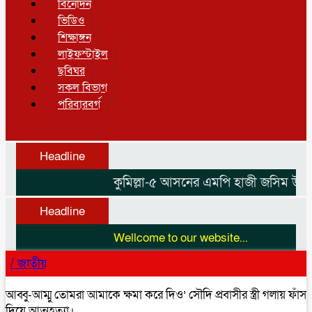
বিনোদন
ভিডিও
শিক্ষাঙ্গন
লাইফস্টাইল
ছবিঘর
সকল বিভাগ
পরিবারবর্গ
Headline
কুমিল্লা-৫ আসনের এমপি হাজী জসিম উদ্দিন
Headline
Wellcome to our website...
/
জাতীয়
আব্বু-আম্মু তোমরা আমাকে ক্ষমা করে দিও’ সৌদি প্রবাসীর স্ত্রী গলায় ফাঁস
দিয়ে আত্মহত্যা।