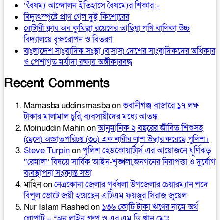
“বৈষম্য আন্দোলন ইতিহাসে বৈষম্যের শিকার:-
বিদ্যুৎস্পৃষ্টে প্রাণ গেল দুই কিশোরের
রোটারী ক্লাব অব কুমিল্লা রয়েলের আছিয়া গণি বালিকা উচ্চ
বিদ্যালয়ে বৃক্ষরোপন ও বিতরণ
বাংলাদেশ সাংবাদিক সংস্থা (বাসাস) দেশের সাংবাদিকদের অধিকার
ও পেশাগত মর্যাদা রক্ষায় অঙ্গীকারবদ্ধ
Recent Comments
Mamasba uddinsmasba
on
ভবানীগঞ্জ বাজারে ১৭ লক্ষ
টাকার মালামাল চুরি, ব্যবসায়ীদের মধ্যে আতঙ্ক
Moinuddin Mahin
on
আনুমানিক ২ বছরের জীবিত শিশুসহ
(ছেলে) অজ্ঞাতপরিচয় (৩০) এক নারীর লাশ উদ্ধার করেছে পুলিশ।
Steve Turpin
on
পুলিশ হেডকোয়ার্টার্স এর আয়োজনে ঘূর্ণিঝড়
“রেমাল” বিষয়ে সার্বিক আইন-শৃঙ্খলা,জনগনের নিরাপত্তা ও দুর্যোগ
ব্যবস্থাপনা সংক্রান্ত সভা
মাহিন
on
নেত্রকোনা জেলার পূর্বধলা উপজেলার চেয়ারম্যান পদে
বিপুল ভোটে জয়ী হয়েছেন এটিএম ফয়জুর সিরাজ জুয়েল
Nur Islam Rashed
on
১৩৬ কোটি টাকা ঋণের নামে অর্থ
লোপাট – “অন লাইন গ্রুপ ও এর এম.ডি খাঁন মোঃ