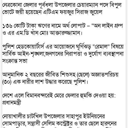
নেত্রকোনা জেলার পূর্বধলা উপজেলার চেয়ারম্যান পদে বিপুল
ভোটে জয়ী হয়েছেন এটিএম ফয়জুর সিরাজ জুয়েল
১৩৬ কোটি টাকা ঋণের নামে অর্থ লোপাট – “অন লাইন গ্রুপ
ও এর এম.ডি খাঁন মোঃ আক্তারুজ্জামান।
পুলিশ হেডকোয়ার্টার্স এর আয়োজনে ঘূর্ণিঝড় “রেমাল” বিষয়ে
সার্বিক আইন-শৃঙ্খলা,জনগনের নিরাপত্তা ও দুর্যোগ ব্যবস্থাপনা
সংক্রান্ত সভা
আনুমানিক ২ বছরের জীবিত শিশুসহ (ছেলে) অজ্ঞাতপরিচয়
(৩০) এক নারীর লাশ উদ্ধার করেছে পুলিশ।
দেশে এলে বিমানবন্দরেই মেরে ফেলার হুমকি দেওয়া হয়:
প্রধানমন্ত্রী
নোয়াখালীর চাটখিল উপজেলার সাহাপুর ইউনিয়নের
সোমপাড়ার, সন্ত্রাসী সেলিম কন্ট্রেক্টর ও তার ছেলে হারুনের