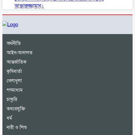
আক্তারুজ্জামান।
অর্থনীতি
আইন-আদালত
আন্তর্জাতিক
কৃষিবার্তা
খেলাধুলা
গণমাধ্যম
চাকুরি
তথ্যপ্রযুক্তি
ধর্ম
নারী ও শিশু