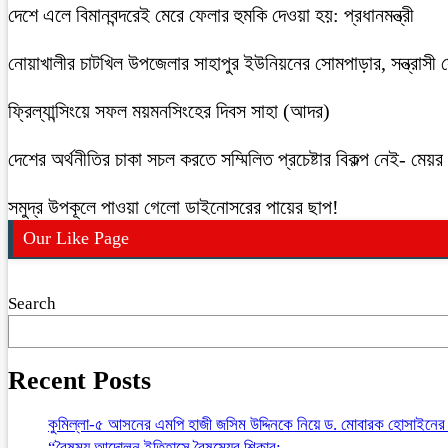
দেশে এলে বিমানবন্দরেই মেরে ফেলার হুমকি দেওয়া হয়: প্রধানমন্ত্রী
নোয়াখালীর চাটখিল উপজেলার সাহাপুর ইউনিয়নের সোমপাড়ার, সন্ত্রাসী সে
ফ্রিল্যান্সিংয়ে সফল ময়মনসিংহের দিবস সাহা (আদর)
দেশের অর্থনীতির চাকা সচল করতে সম্মিলিত প্রচেষ্টার বিকল্প নেই- মেয়র চ
সমুদ্র উপকূলে পাওয়া গেলো ডাইনোসরের পায়ের ছাপ!
Our Like Page
Search
Recent Posts
কুমিল্লা-৫ আসনের এমপি হাজী জসিম উদ্দিনকে নিয়ে ড. মোবারক হোসাইনের 
“বৈষম্য আন্দোলন ইতিহাসে বৈষম্যের শিকার:-