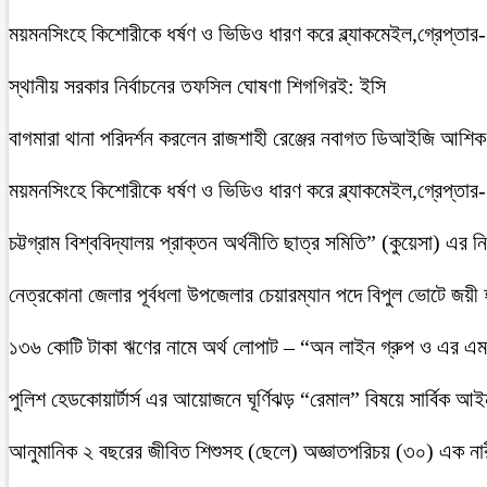
ময়মনসিংহে কিশোরীকে ধর্ষণ ও ভিডিও ধারণ করে ব্ল্যাকমেইল,গ্রেপ্তার
স্থানীয় সরকার নির্বাচনের তফসিল ঘোষণা শিগগিরই: ইসি
বাগমারা থানা পরিদর্শন করলেন রাজশাহী রেঞ্জের নবাগত ডিআইজি আশি
ময়মনসিংহে কিশোরীকে ধর্ষণ ও ভিডিও ধারণ করে ব্ল্যাকমেইল,গ্রেপ্তার
চট্টগ্রাম বিশ্ববিদ্যালয় প্রাক্তন অর্থনীতি ছাত্র সমিতি” (কুয়েসা) এর
নেত্রকোনা জেলার পূর্বধলা উপজেলার চেয়ারম্যান পদে বিপুল ভোটে জয়ী
১৩৬ কোটি টাকা ঋণের নামে অর্থ লোপাট – “অন লাইন গ্রুপ ও এর এম.
পুলিশ হেডকোয়ার্টার্স এর আয়োজনে ঘূর্ণিঝড় “রেমাল” বিষয়ে সার্বিক আ
আনুমানিক ২ বছরের জীবিত শিশুসহ (ছেলে) অজ্ঞাতপরিচয় (৩০) এক নার