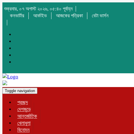
শুক্রবার, ০৭ অগাস্ট ২০২৬, ০৫:৪০ পূর্বাহ্ন
কনভার্টার
আর্কাইভ
আজকের পত্রিকা
বেটা ভার্সন
Toggle navigation
প্রচ্ছদ
দেশজুড়ে
আন্তর্জাতিক
খেলাধুলা
বিনোদন