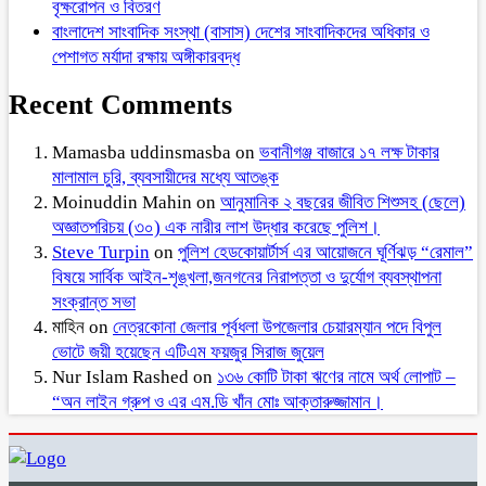
বৃক্ষরোপন ও বিতরণ
বাংলাদেশ সাংবাদিক সংস্থা (বাসাস) দেশের সাংবাদিকদের অধিকার ও
পেশাগত মর্যাদা রক্ষায় অঙ্গীকারবদ্ধ
Recent Comments
Mamasba uddinsmasba
on
ভবানীগঞ্জ বাজারে ১৭ লক্ষ টাকার
মালামাল চুরি, ব্যবসায়ীদের মধ্যে আতঙ্ক
Moinuddin Mahin
on
আনুমানিক ২ বছরের জীবিত শিশুসহ (ছেলে)
অজ্ঞাতপরিচয় (৩০) এক নারীর লাশ উদ্ধার করেছে পুলিশ।
Steve Turpin
on
পুলিশ হেডকোয়ার্টার্স এর আয়োজনে ঘূর্ণিঝড় “রেমাল”
বিষয়ে সার্বিক আইন-শৃঙ্খলা,জনগনের নিরাপত্তা ও দুর্যোগ ব্যবস্থাপনা
সংক্রান্ত সভা
মাহিন
on
নেত্রকোনা জেলার পূর্বধলা উপজেলার চেয়ারম্যান পদে বিপুল
ভোটে জয়ী হয়েছেন এটিএম ফয়জুর সিরাজ জুয়েল
Nur Islam Rashed
on
১৩৬ কোটি টাকা ঋণের নামে অর্থ লোপাট –
“অন লাইন গ্রুপ ও এর এম.ডি খাঁন মোঃ আক্তারুজ্জামান।