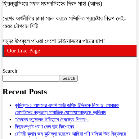
ফ্রিল্যান্সিংয়ে সফল ময়মনসিংহের দিবস সাহা (আদর)
দেশের অর্থনীতির চাকা সচল করতে সম্মিলিত প্রচেষ্টার বিকল্প নেই-
মেয়র চট্টগ্রাম সিটি
সমুদ্র উপকূলে পাওয়া গেলো ডাইনোসরের পায়ের ছাপ!
Our Like Page
Search
Search
Recent Posts
কুমিল্লা-৫ আসনের এমপি হাজী জসিম উদ্দিনকে নিয়ে ড. মোবারক
হোসাইনের বক্তব্যে সামাজিক যোগাযোগমাধ্যমে প্রতিবাদ
“বৈষম্য আন্দোলন ইতিহাসে বৈষম্যের শিকার:-
বিদ্যুৎস্পৃষ্টে প্রাণ গেল দুই কিশোরের
রোটারী ক্লাব অব কুমিল্লা রয়েলের আছিয়া গণি বালিকা উচ্চ বিদ্যালয়ে