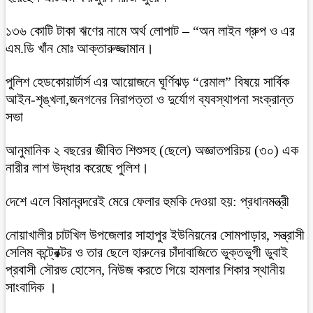
১৩৬ কোটি টাকা ঋণের নামে অর্থ লোপাট – “অন লাইন গ্রুপ ও এর
এম.ডি খাঁন মোঃ আক্তারুজ্জামান।
পুলিশ হেডকোয়ার্টার্স এর আয়োজনে ঘূর্ণিঝড় “রেমাল” বিষয়ে সার্বিক
আইন-শৃঙ্খলা,জনগনের নিরাপত্তা ও দুর্যোগ ব্যবস্থাপনা সংক্রান্ত
সভা
আনুমানিক ২ বছরের জীবিত শিশুসহ (ছেলে) অজ্ঞাতপরিচয় (৩০) এক
নারীর লাশ উদ্ধার করেছে পুলিশ।
দেশে এলে বিমানবন্দরেই মেরে ফেলার হুমকি দেওয়া হয়: প্রধানমন্ত্রী
নোয়াখালীর চাটখিল উপজেলার সাহাপুর ইউনিয়নের সোমপাড়ার, সন্ত্রাসী
সেলিম কন্ট্রেক্টর ও তার ছেলে হারুনের চাঁদাবাজিতে ভুক্তভুগী ডুবাই
প্রবাসী সৌরভ হোসেন, নিউজ করতে গিয়ে হামলার শিকার স্থানীয়
সাংবাদিক ।