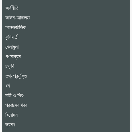
অর্থনীতি
আইন-আদালত
আন্তর্জাতিক
কৃষিবার্তা
খেলাধুলা
গণমাধ্যম
চাকুরি
তথ্যপ্রযুক্তি
ধর্ম
নারী ও শিশু
প্রবাসের খবর
বিনোদন
ভ্রমণ