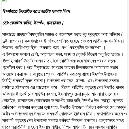
ঈদগাঁওতে উদযাপিত হলো জাতীয় সমবায় দিবস
মোঃ রেজাউল করিম, ঈদগাঁও, কক্সবাজার।
সমবায়ের মাধ্যমে বৈষম্যহীন সমাজ ও বাংলাদেশ গড়ার দৃঢ় প্রত্যয়ে আজ শনিবার (
দুই নভেম্বর) কক্সবাজারের ঈদগাঁওতে পালিত হয়েছে ৫৩ তম জাতীয় সমবায় দিবস।
দিবসের প্রতিপাদ্য ছিল “সমবায়ে গড়ব দেশ, বৈষম্যহীন বাংলাদেশ” ।
এ উপলক্ষে সকালে রেলি, আলোচনা সভা, সনদ ও ক্রেস্ট বিতরণ অনুষ্ঠিত হয়েছে।
ঈদগাহ আদর্শ উচ্চ বিদ্যালয় মাঠ থেকে রেলিটি শুরু হয়ে বাজারের প্রধান সড়ক
প্রদক্ষিণ করে। পরে বিদ্যালয়ের মোখতার আহমদ মিলনায়তনে আলোচনা সভার
আয়োজন করা হয়। অনুষ্ঠানে প্রধান অতিথির বক্তব্য রাখেন ঈদগাঁও উপজেলা
নির্বাহী কর্মকর্তা সুবল চাকমা। উপজেলা প্রশাসন, ঈদগাঁও এবং উপজেলা সমবায়
কার্যালয় যৌথভাবে এর আয়োজন করে। বিশেষ অতিথির বক্তব্য দেন ঈদগাঁও থানার
অফিসার ইনচার্জ মোঃ মছিউর রহমান, ইসলামপুর চেয়ারম্যান মাওলানা দেলোয়ার
হোছাইন, জালালাবাদ চেয়ারম্যান আলমগীর তাজ জনি, ঈদগাঁও উপ-স্বাস্থ্য কেন্দ্রের
মেডিকেল অফিসার ডাক্তার তৃণা সাহা, ঈদগাঁও উপজেলা নির্বাচন কর্মকর্তা মোঃ হুমায়ুন
কবীর ও উপজেলা যুব উন্নয়ন কর্মকর্তা মোহাম্মদ ইলিয়াস মিয়া। সভাপতিত্ব করেন ও
সমাপনী বক্তব্য দেন উপজেলা সমবায় কর্মকর্তা দিদারুল ইসলাম। অন্যান্যের মধ্যে
ছাত্র প্রতিনিধি নাহিদুল ইসলাম শাহীন, নিশান মহিলা উন্নয়ন সমবায় সমিতির