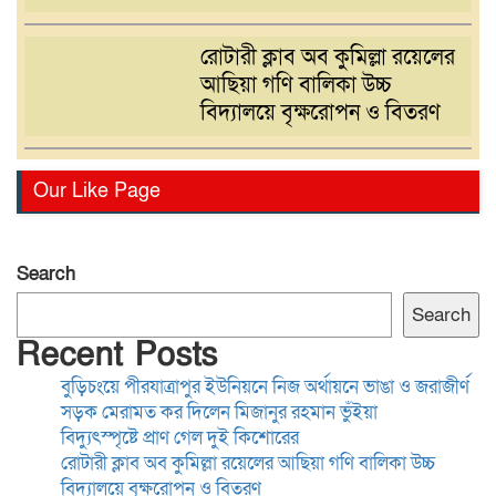
রোটারী ক্লাব অব কুমিল্লা রয়েলের
আছিয়া গণি বালিকা উচ্চ
বিদ্যালয়ে বৃক্ষরোপন ও বিতরণ
বাংলাদেশ সাংবাদিক সংস্থা
Our Like Page
(বাসাস) দেশের সাংবাদিকদের
অধিকার ও পেশাগত মর্যাদা রক্ষায়
অঙ্গীকারবদ্ধ
Search
ব্যাংক চেক-সংক্রান্ত মামলায়
Search
হয়রানি রোধে আইন সংস্কারের
Recent Posts
দাবি, সরকারের দৃষ্টি আকর্ষণ
বুড়িচংয়ে পীরযাত্রাপুর ইউনিয়নে নিজ অর্থায়নে ভাঙা ও জরাজীর্ণ
সড়ক মেরামত কর দিলেন মিজানুর রহমান ভুঁইয়া
ময়মনসিংহে কিশোরীকে ধর্ষণ ও
বিদ্যুৎস্পৃষ্টে প্রাণ গেল দুই কিশোরের
ভিডিও ধারণ করে
রোটারী ক্লাব অব কুমিল্লা রয়েলের আছিয়া গণি বালিকা উচ্চ
ব্ল্যাকমেইল,গ্রেপ্তার-১
বিদ্যালয়ে বৃক্ষরোপন ও বিতরণ