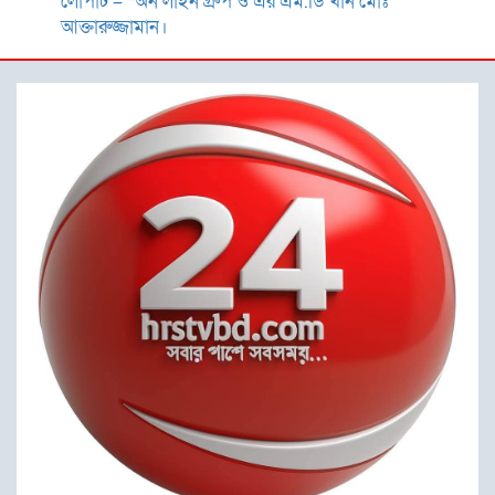
লোপাট – “অন লাইন গ্রুপ ও এর এম.ডি খাঁন মোঃ
আক্তারুজ্জামান।