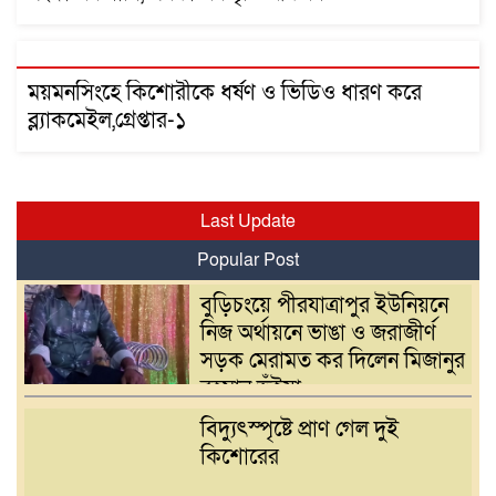
ময়মনসিংহে কিশোরীকে ধর্ষণ ও ভিডিও ধারণ করে
ব্ল্যাকমেইল,গ্রেপ্তার-১
Last Update
Popular Post
বুড়িচংয়ে পীরযাত্রাপুর ইউনিয়নে
নিজ অর্থায়নে ভাঙা ও জরাজীর্ণ
সড়ক মেরামত কর দিলেন মিজানুর
রহমান ভুঁইয়া
বিদ্যুৎস্পৃষ্টে প্রাণ গেল দুই
কিশোরের