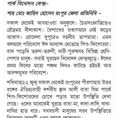
পার্ক বিনোদন কেন্দ্র–
শাহ মোঃ জাহিদ হোসেন রংপুর জেলা প্রতিনিধি –
সকাল থেকেই আবহাওয়া অনুকূলে। চৈত্রসংক্রান্তিতেও
রৌদ্রময় নীলাকাশ। বৈশাখের শুভাগমনে নেই ঝড়ের
আভাস। রোদেলা দুপুরেও সহনীয় তাপমাত্রা। এমন
ঝলমলে পরিবেশে ঈদ আনন্দে মেতেছে শিশু-কিশোররা।
বাদ পড়েনি তরুণ-তরুণী, নারী-পুরুষসহ বিভিন্ন শ্রেণি-
পেশার মানুষ। সবাই ঘুরছেন বিনোদন কেন্দ্রজুড়ে। ঈদের
প্রথম দিনের মতো পঞ্চম দিনও কাটছে হইচই আর
আনন্দমুখর পরিবেশে।
শনিবার(২২ জুন) সকাল থেকেই রংপুরের পীরগাছায় উত্তর
বঙ্গের ঐতিহ্যবাহী দর্শনীয় স্থান আলী বাবা থিম পার্কে
শিশু-কিশোরদের চোখে পড়ার মতো উপস্থিতি দেখা
গেছে। ওদের অনেকেই ঘুরছে বাবা-মা, দাদা-দাদি, নানা-
নানির হাত ধরে। সববয়সী মানুষের সরব উপস্থিতিতে