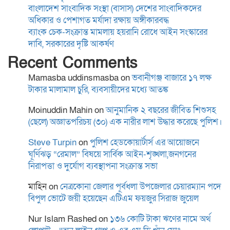
বাংলাদেশ সাংবাদিক সংস্থা (বাসাস) দেশের সাংবাদিকদের
অধিকার ও পেশাগত মর্যাদা রক্ষায় অঙ্গীকারবদ্ধ
স্থানীয় সরকার নির্বাচনের তফসিল
ব্যাংক চেক-সংক্রান্ত মামলায় হয়রানি রোধে আইন সংস্কারের
ঘোষণা শিগগিরই: ইসি
দাবি, সরকারের দৃষ্টি আকর্ষণ
Recent Comments
Mamasba uddinsmasba
on
ভবানীগঞ্জ বাজারে ১৭ লক্ষ
বাগমারা থানা পরিদর্শন করলেন
টাকার মালামাল চুরি, ব্যবসায়ীদের মধ্যে আতঙ্ক
রাজশাহী রেঞ্জের নবাগত
ডিআইজি আশিক সাঈদ
Moinuddin Mahin
on
আনুমানিক ২ বছরের জীবিত শিশুসহ
(ছেলে) অজ্ঞাতপরিচয় (৩০) এক নারীর লাশ উদ্ধার করেছে পুলিশ।
ময়মনসিংহে কিশোরীকে ধর্ষণ ও
Steve Turpin
on
পুলিশ হেডকোয়ার্টার্স এর আয়োজনে
ভিডিও ধারণ করে
ঘূর্ণিঝড় “রেমাল” বিষয়ে সার্বিক আইন-শৃঙ্খলা,জনগনের
নিরাপত্তা ও দুর্যোগ ব্যবস্থাপনা সংক্রান্ত সভা
ব্ল্যাকমেইল,গ্রেপ্তার-১
মাহিন
on
নেত্রকোনা জেলার পূর্বধলা উপজেলার চেয়ারম্যান পদে
বিপুল ভোটে জয়ী হয়েছেন এটিএম ফয়জুর সিরাজ জুয়েল
জাতীয় সাংবাদিক সংস্থা ঢাকা
বিমানবন্দর থানা কমিটির পরিচিতি
Nur Islam Rashed
on
১৩৬ কোটি টাকা ঋণের নামে অর্থ
সভা