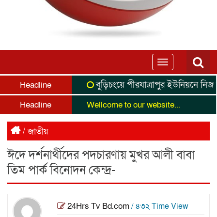
Toggle
navigation
বুড়িচংয়ে পীরযাত্রাপুর ইউনিয়নে নিজ অর্
Headline
Headline
Wellcome to our website...
/
জাতীয়
ঈদে দর্শনার্থীদের পদচারণায় মুখর আলী বাবা
তিম পার্ক বিনোদন কেন্দ্র-
24Hrs Tv Bd.com
/ ৪৩২ Time View