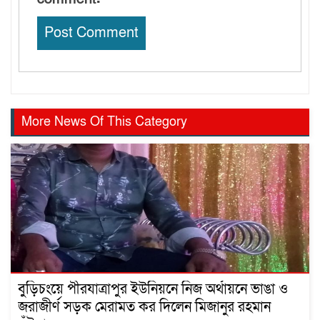
More News Of This Category
বুড়িচংয়ে পীরযাত্রাপুর ইউনিয়নে নিজ অর্থায়নে ভাঙা ও
জরাজীর্ণ সড়ক মেরামত কর দিলেন মিজানুর রহমান