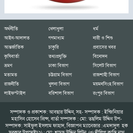
অর্থনীতি
খেলাধুলা
ধর্ম
আইন-আদালত
গণমাধ্যম
নারী ও শিশু
আন্তর্জাতিক
চাকুরি
প্রবাসের খবর
কৃষিবার্তা
তথ্যপ্রযুক্তি
বিনোদন
ভ্রমণ
ঢাকা বিভাগ
সিলেট বিভাগ
মতামত
চট্টগ্রাম বিভাগ
রাজশাহী বিভাগ
রাজনীতি
খুলনা বিভাগ
ময়মনসিংহ বিভাগ
লাইফস্টাইল
বরিশাল বিভাগ
রংপুর বিভাগ
সম্পাদক ও প্রকাশক: আবছার উদ্দিন, সহ- সম্পাদক : ইন্জিনিয়ার
মহাসিন হোসেন প্রিন্স, বার্তা সম্পাদক : মো: তছলিম উদ্দিন উপ-
সম্পাদক: সাইফুল ইসলাম ফাহাদ, বিজ্ঞাপন ম্যানেজার :এমদাদুল হক
সরকার উপদেষ্টা(২) : মো: শামছু উদ্দিন লিটন, (৫) দীলিপ কান্তি নাথ