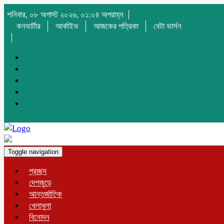
শনিবার, ০৮ অগাস্ট ২০২৬, ০১:০৪ অপরাহ্ন
কনভার্টার
আর্কাইভ
আজকের পত্রিকা
বেটা ভার্সন
Toggle navigation
প্রচ্ছদ
দেশজুড়ে
আন্তর্জাতিক
খেলাধুলা
বিনোদন