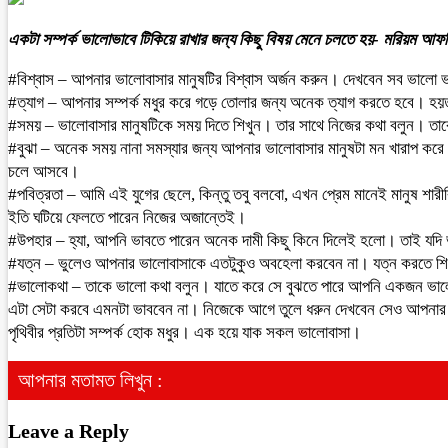
একটা সম্পর্ক ভালোভাবে টিকিয়ে রাখার জন্য কিছু বিষয় মেনে চলতে হয়- মরিয়ম আফর
#বিশ্বাস – আপনার ভালোবাসার মানুষটির বিশ্বাস অর্জন করুন। দেখবেন সব ভালো ভ
#ত্যাগ – আপনার সম্পর্ক মধুর করে গড়ে তোলার জন্য অনেক ত্যাগ করতে হবে। হয়
#সময় – ভালোবাসার মানুষটিকে সময় দিতে শিখুন। তার সাথে নিজের কথা বলুন।
#বুঝা – অনেক সময় নানা সমস্যার জন্য আপনার ভালোবাসার মানুষটা মন খারাপ কর
চলে আসবে।
#পবিত্রতা – আমি এই যুগের ছেলে, কিন্তু তবু বলবো, এখন প্রেম মানেই মানুষ শা
ইতি ঘটিয়ে ফেলতে পারেন নিজের অজান্তেই।
#উপহার – হ্যা, আপনি ভাবতে পারেন অনেক দামী কিছু কিনে দিলেই হলো। তাই যদি ভ
#যত্ন – ভুলেও আপনার ভালোবাসাকে এতটুকুও অবহেলা করবেন না। যত্ন করতে শিখুন
#ভালোকথা – তাকে ভালো কথা বলুন। যাতে করে সে বুঝতে পারে আপনি একজন ভালো ম
এটা সেটা করবে এমনটা ভাববেন না। নিজেকে আগে তুলে ধরুন দেখবেন সেও আপনার
পৃথিবীর প্রতিটা সম্পর্ক হোক মধুর। এক হয়ে যাক সকল ভালোবাসা।
আপনার মতামত লিখুন :
Leave a Reply