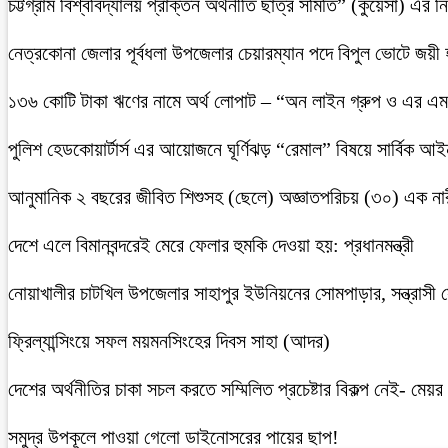
চট্টগ্রাম বিশ্ববিদ্যালয় প্রাক্তন অর্থনীতি ছাত্র সমিতি” (কুয়েসা) এর
নেত্রকোনা জেলার পূর্বধলা উপজেলার চেয়ারম্যান পদে বিপুল ভোটে জয়ী
১৩৬ কোটি টাকা ঋণের নামে অর্থ লোপাট – “অন লাইন গ্রুপ ও এর এম.
পুলিশ হেডকোয়ার্টার্স এর আয়োজনে ঘূর্ণিঝড় “রেমাল” বিষয়ে সার্বিক আ
আনুমানিক ২ বছরের জীবিত শিশুসহ (ছেলে) অজ্ঞাতপরিচয় (৩০) এক নার
দেশে এলে বিমানবন্দরেই মেরে ফেলার হুমকি দেওয়া হয়: প্রধানমন্ত্রী
নোয়াখালীর চাটখিল উপজেলার সাহাপুর ইউনিয়নের সোমপাড়ার, সন্ত্রাসী সে
ফ্রিল্যান্সিংয়ে সফল ময়মনসিংহের দিবস সাহা (আদর)
দেশের অর্থনীতির চাকা সচল করতে সম্মিলিত প্রচেষ্টার বিকল্প নেই- মেয়র চ
সমুদ্র উপকূলে পাওয়া গেলো ডাইনোসরের পায়ের ছাপ!