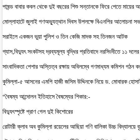
পাষন্ড বাবার কবল থেকে দুই বছরের শিশু সন্তানকে ফিরে পেতে মায়ের 
মোল্লাহাটে জুলাই গণঅভ্যুত্থান দিবস উপলক্ষে বিএনপির আলোচনা সভ
সরাইলে একজন ভুয়া পুলিশ ও তিন কেজি মাদক সহ তিনজন আটক
গ্যাস,বিদ্যুৎ সংকটসহ দ্রব্যমূল্য বৃদ্ধির প্রতিবাদে নরসিংদীতে ১১ দলের
সাংবাদিকতা পেশার অস্তিত্ব রক্ষায় অবিলম্বে গণমাধ্যম কমিশন গঠন ক
কুমিল্লা-৫ আসনের এমপি হাজী জসিম উদ্দিনকে নিয়ে ড. মোবারক হোসা
“বৈষম্য আন্দোলন ইতিহাসে বৈষম্যের শিকার:-
বিদ্যুৎস্পৃষ্টে প্রাণ গেল দুই কিশোরের
রোটারী ক্লাব অব কুমিল্লা রয়েলের আছিয়া গণি বালিকা উচ্চ বিদ্যালয়ে 