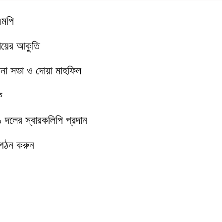
এমপি
মায়ের আকুতি
চনা সভা ও দোয়া মাহফিল
ক
১১ দলের স্বারকলিপি প্রদান
 গঠন করুন